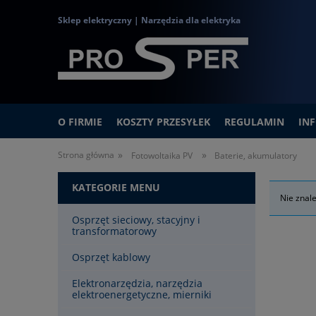
Sklep elektryczny | Narzędzia dla elektryka
O FIRMIE
KOSZTY PRZESYŁEK
REGULAMIN
IN
»
»
Strona główna
Fotowoltaika PV
Baterie, akumulatory
KATEGORIE MENU
Nie znal
Osprzęt sieciowy, stacyjny i
transformatorowy
Osprzęt kablowy
Elektronarzędzia, narzędzia
elektroenergetyczne, mierniki