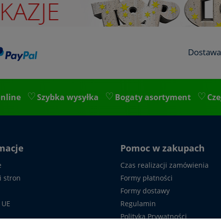
Dostawa
nline
Szybka wysyłka
Bogaty asortyment
Cze
macje
Pomoc w zakupach
e
Czas realizacji zamówienia
i stron
Formy płatności
Formy dostawy
 UE
Regulamin
Polityka Prywatności