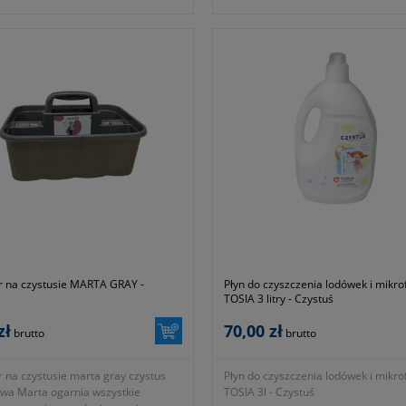
r na czystusie MARTA GRAY -
Płyn do czyszczenia lodówek i mikr
TOSIA 3 litry - Czystuś
zł
70,00 zł
brutto
brutto
 na czystusie marta gray czystus
Płyn do czyszczenia lodówek i mikr
owa Marta ogarnia wszystkie
TOSIA 3l - Czystuś