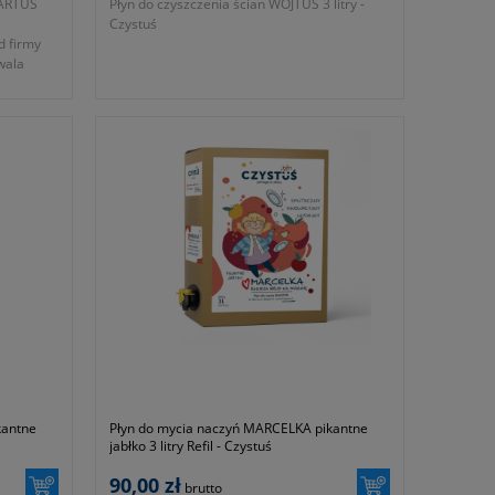
BARTUŚ
Płyn do czyszczenia ścian WOJTUŚ 3 litry -
Czystuś
d firmy
wala
brudzeń
kantne
Płyn do mycia naczyń MARCELKA pikantne
jabłko 3 litry Refil - Czystuś
90,00 zł
brutto