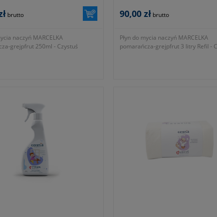
zł
90,00 zł
brutto
brutto
mycia naczyń MARCELKA
Płyn do mycia naczyń MARCELKA
za-grejpfrut 250ml - Czystuś
pomarańcza-grejpfrut 3 litry Refil - 