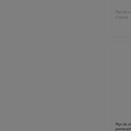
Płyn do c
Czystuś
Płyn do 
pomarańc