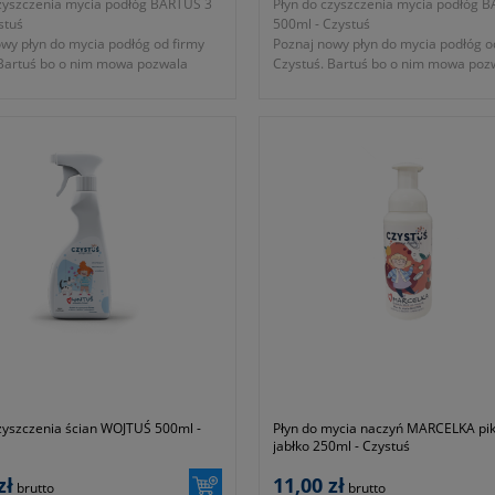
czyszczenia mycia podłóg BARTUŚ 3
Płyn do czyszczenia mycia podłóg 
ystuś
500ml - Czystuś
wy płyn do mycia podłóg od firmy
Poznaj nowy płyn do mycia podłóg o
 Bartuś bo o nim mowa pozwala
Czystuś. Bartuś bo o nim mowa poz
e i skuteczne usunięcie zabrudzeń
na szybkie i skuteczne usunięcie za
ego fragmentu podłogi.
z wybranego fragmentu podłogi.
zyszczenia ścian WOJTUŚ 500ml -
Płyn do mycia naczyń MARCELKA pi
jabłko 250ml - Czystuś
zł
11,00 zł
brutto
brutto