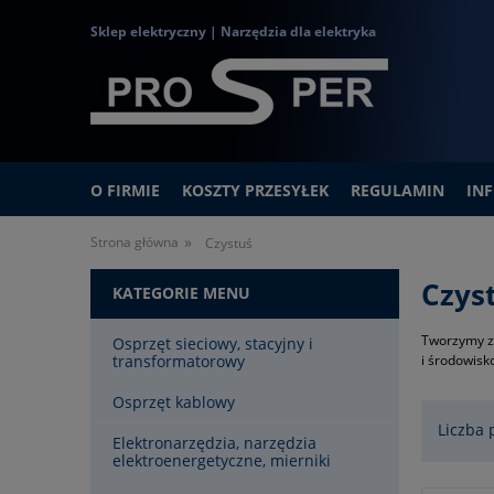
Sklep elektryczny | Narzędzia dla elektryka
O FIRMIE
KOSZTY PRZESYŁEK
REGULAMIN
IN
»
Strona główna
Czystuś
Czys
KATEGORIE MENU
Tworzymy za
Osprzęt sieciowy, stacyjny i
transformatorowy
i środowisk
Osprzęt kablowy
Liczba 
Elektronarzędzia, narzędzia
elektroenergetyczne, mierniki