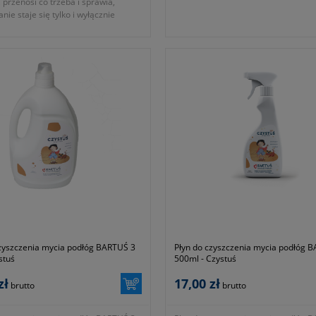
, przenosi co trzeba i sprawia,
nie staje się tylko i wyłącznie
ością
ary
czyszczenia mycia podłóg BARTUŚ 3
Płyn do czyszczenia mycia podłóg 
ystuś
500ml - Czystuś
zł
17,00 zł
brutto
brutto