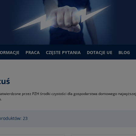
FORMACJE
PRACA
CZĘSTE PYTANIA
DOTACJE UE
BLOG
tuś
twierdzone przez PZH środki czystości dla gospodarstwa domowego najwyższej j
o.
produktów: 23