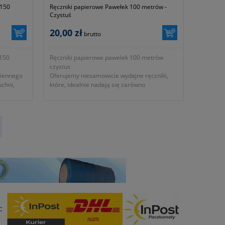
 150
Ręczniki papierowe Pawełek 100 metrów -
Czystuś
20,00 zł
brutto
 150
Ręczniki papierowe pawelek 100 metrów
czystus
ziennego
Oferujemy niesamowicie wydajne ręczniki,
uchni,
które, idealnie nadają się zarówno
do codziennego przecierania, jak i ciężkiej
pracy w kuchni, łazience czy garażu.
- do codziennego przecierania (skuteczne,
trwałe, delikatne i wytrzymałe)
- rolka 100 metrów
: