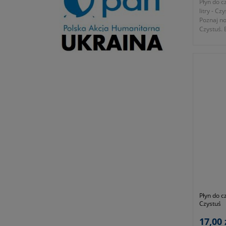
Płyn do 
litry - Cz
Poznaj no
Czystuś.
na szybki
z wybran
Płyn do c
Czystuś
17,00 