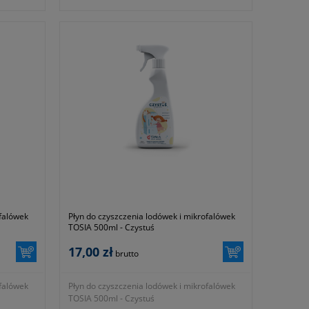
wspomnieniem. Ów fartuszek to produkt,
który będziesz używał / używała przez cały
rok, został specjalnie zaprojektowany
i wyprodukowany przez naszą firmę.
Dopilnowaliśmy abyś miał / miała gdzie
schować Czystusiowe butelki, zawiesić
szmatkę i ruszyć na wygraną bitwę z brudem
i nieporządkami.
- kolor uniwersalny
ofalówek
Płyn do czyszczenia lodówek i mikrofalówek
TOSIA 500ml - Czystuś
17,00 zł
brutto
ofalówek
Płyn do czyszczenia lodówek i mikrofalówek
TOSIA 500ml - Czystuś