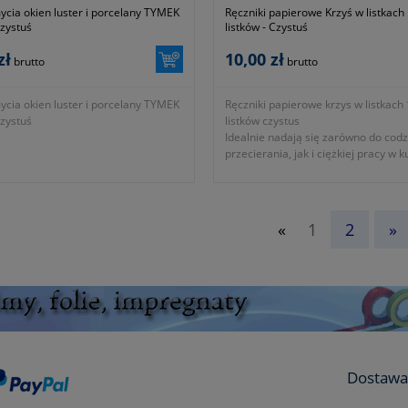
ycia okien luster i porcelany TYMEK
Ręczniki papierowe Krzyś w listkach
zystuś
listków - Czystuś
zł
10,00 zł
brutto
brutto
ycia okien luster i porcelany TYMEK
Ręczniki papierowe krzys w listkach
zystuś
listków czystus
Idealnie nadają się zarówno do cod
przecierania, jak i ciężkiej pracy w k
łazience czy garażu !
- 150 listków
«
1
2
»
Dostawa