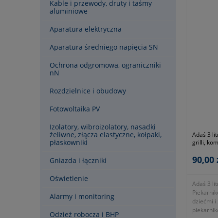
Kable i przewody, druty i taśmy
aluminiowe
Aparatura elektryczna
Aparatura średniego napięcia SN
Ochrona odgromowa, ograniczniki
nN
Rozdzielnice i obudowy
Fotowoltaika PV
Izolatory, wibroizolatory, nasadki
żeliwne, złącza elastyczne, kołpaki,
Adaś 3 li
płaskowniki
grilli, k
zwierzęta
90,00 
Gniazda i łączniki
Oświetlenie
Adaś 3 li
Piekarnik
Alarmy i monitoring
dziećmi i
piekarnik
Odzież robocza i BHP