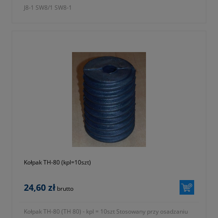
J8-1 SW8/1 SW8-1
Kołpak TH-80 (kpl=10szt)
24,60 zł
brutto
Kołpak TH-80 (TH 80) - kpl = 10szt Stosowany przy osadzaniu