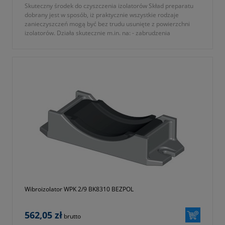
Skuteczny środek do czyszczenia izolatorów Skład preparatu
dobrany jest w sposób, iż praktycznie wszystkie rodzaje
zanieczyszczeń mogą być bez trudu usunięte z powierzchni
izolatorów. Działa skutecznie m.in. na: - zabrudzenia
tłuszczowe i smoliste - ...
Wibroizolator WPK 2/9 BK8310 BEZPOL
562,05 zł
brutto