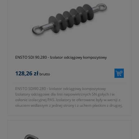
ENSTO SDI 90.280 - Izolator odciągowy kompozytowy
128,26 zł
brutto
ENSTO SDI90.280 - Izolator odciągowy kompozytowy
Izolatory odciągowe dla linii napowietrznych SN gołych i w
osłonie izolacyjnej PAS. Izolatory te oferowane były w wersji z
okuciem widlastym z jednej strony i z uchem płaskim z drugiej,
jako izolatory DS-15M i DS-28M.
Izolator do słupów odporowych i końcowych linii 24-36 kV.
Idealny do linii 24 kV w drugiej i trzeciej strefie zabrudzeniowej
(IEC60815).
- 2 lata gwarancji