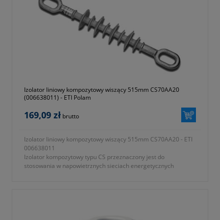
Izolator liniowy kompozytowy wiszący 515mm CS70AA20
(006638011) - ETI Polam
169,09 zł
brutto
Izolator liniowy kompozytowy wiszący 515mm CS70AA20 - ETI
006638011
Izolator kompozytowy typu CS przeznaczony jest do
stosowania w napowietrznych sieciach energetycznych
średniego napięcia do 36kV
- gwarancja dwa lata
- typ CS700AA20
- symbol 006638011
- strefa zabrudzenia I i II
- znamionowe napięcie izolatora (kV) 20-24