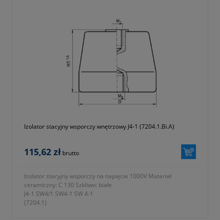
Izolator stacyjny wsporczy wnętrzowy J4-1 (7204.1.Bi.A)
115,62 zł
brutto
Izolator stacyjny wsporczy na napięcie 1000V Materiał
ceramiczny: C 130 Szkliwo: białe
J4-1 SW4/1 SW4-1 SW 4-1
(7204.1)