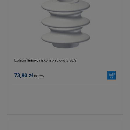
- okucia typu A
- znamionowe obciążenie mechaniczne (kN) 70
- znamionowe napięcie probiercze na mokro 50Hz (kV) 50
- znamionowe napięcie wytrzymywane piorunowe 1.2/50μs
(kV) 125
- znamionowa droga upływu (mm) 520
- droga przeskoku (mm) 240
- długość montażowa 515mm
Izolator liniowy niskonapięciowy S 80/2
73,80 zł
brutto