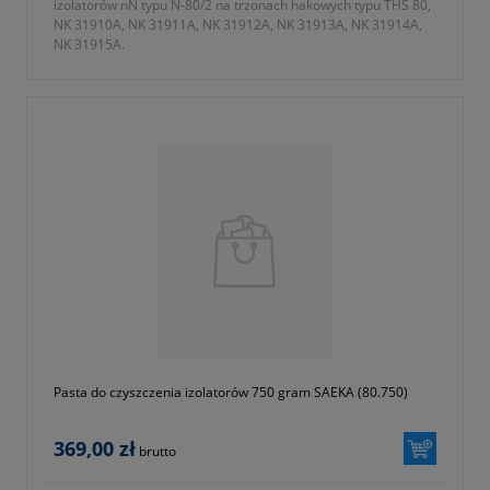
izolatorów nN typu N-80/2 na trzonach hakowych typu THS 80,
NK 31910A, NK 31911A, NK 31912A, NK 31913A, NK 31914A,
NK 31915A.
Pasta do czyszczenia izolatorów 750 gram SAEKA (80.750)
369,00 zł
brutto