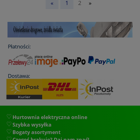
«
1
2
»
Płatności:
Dostawa:
Hurtownia elektryczna online
Szybka wysyłka
Bogaty asortyment
Czegoś brakuje? Daj nam znać!