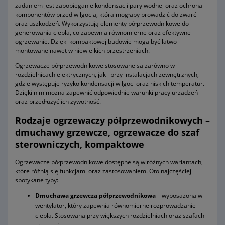
zadaniem jest zapobieganie kondensacji pary wodnej oraz ochrona
komponentów przed wilgocią, która mogłaby prowadzić do zwarć
oraz uszkodzeń. Wykorzystują elementy półprzewodnikowe do
generowania ciepła, co zapewnia równomierne oraz efektywne
ogrzewanie. Dzięki kompaktowej budowie mogą być łatwo
montowane nawet w niewielkich przestrzeniach.
Ogrzewacze półprzewodnikowe stosowane są zarówno w
rozdzielnicach elektrycznych, jak i przy instalacjach zewnętrznych,
gdzie występuje ryzyko kondensacji wilgoci oraz niskich temperatur.
Dzięki nim można zapewnić odpowiednie warunki pracy urządzeń
oraz przedłużyć ich żywotność.
Rodzaje ogrzewaczy półprzewodnikowych –
dmuchawy grzewcze, ogrzewacze do szaf
sterowniczych, kompaktowe
Ogrzewacze półprzewodnikowe dostępne są w różnych wariantach,
które różnią się funkcjami oraz zastosowaniem. Oto najczęściej
spotykane typy:
Dmuchawa grzewcza półprzewodnikowa
– wyposażona w
wentylator, który zapewnia równomierne rozprowadzanie
ciepła. Stosowana przy większych rozdzielniach oraz szafach