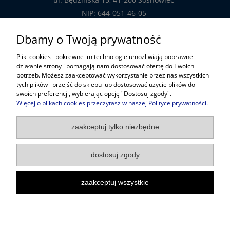
NIP: 644-051-46-05
tel.: 32-785-29-00
Dbamy o Twoją prywatność
tel. kom: 609-808-147
Pliki cookies i pokrewne im technologie umożliwiają poprawne
handlowy@prosper.com.pl
działanie strony i pomagają nam dostosować ofertę do Twoich
potrzeb. Możesz zaakceptować wykorzystanie przez nas wszystkich
tych plików i przejść do sklepu lub dostosować użycie plików do
Informacje
swoich preferencji, wybierając opcję "Dostosuj zgody".
Więcej o plikach cookies przeczytasz w naszej Polityce prywatności.
Pomoc w zakupach
zaakceptuj tylko niezbędne
Popularne kategorie
dostosuj zgody
zaakceptuj wszystkie