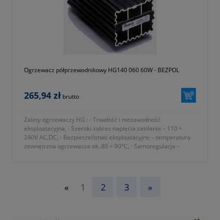
Ogrzewacz półprzewodnikowy HG140 060 60W - BEZPOL
265,94 zł
brutto
Zalety ogrzewaczy HG : - Trwałość i niezawodność
eksploatacyjna, - Szeroki zakres napięcia zasilania – 110 ÷
240V AC,DC, - Bezpieczeństwo eksploatacyjne – temperatura
zewnętrzna ogrzewacza ok. 80 ÷ 90ºC, - Samoregulacja –
automatyczne dostosowanie mocy
- dawny numer katalogowy BK 10000/60
- numer katalogowy 1116-440-005-004
- okres gwarancji 12 miesięcy (lub dłużej zgodnie z wytycznymi
«
1
2
3
»
producenta)