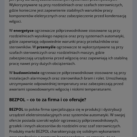
Wykorzystywane są przy rozdzielniach oraz szafach sterowniczych,
gdzie konieczne jest zapewnienie stabilnych warunków pracy
komponentów elektrycznych oraz zabezpieczenie przed kondensacją
wilgoci.
W
energetyce
ogrzewacze półprzewodnikowe stosowane są przy
rozdzielnicach wysokiego napięcia oraz przy systemach automatyki,
gdzie zapewniają odpowiednie warunki pracy przekaźników oraz
sterowników. W
przemyśle
ogrzewacze te wykorzystywane są przy
szafach sterowniczych oraz rozdzielniach maszyn, gdzie
zabezpieczają urządzenia przed wilgocią oraz zapewniają ich stabilną
pracę nawet przy dużych obciążeniach.
W
budownictwie
ogrzewacze półprzewodnikowe stosowane są przy
instalacjach alarmowych oraz sterownikach bram i rolet. Umożliwiają
utrzymywanie odpowiedniej temperatury oraz zabezpieczają przed
awariami spowodowanymi wilgocią i niskimi temperaturami.
BEZPOL – co to za firma i co oferuje?
BEZPOL
to polska firma specjalizująca się w produkcji i dystrybucji
urządzeń elektroinstalacyjnych oraz systemów automatyki. W swojej
ofercie posiada szeroki wybór ogrzewaczy półprzewodnikowych,
grzałek i innych akcesoriów do rozdzielni oraz szaf sterowniczych.
Produkty marki BEZPOL charakteryzują się solidnym wykonaniem
oraz zgodnością z normami bezpieczeństwa, co sprawia, że są