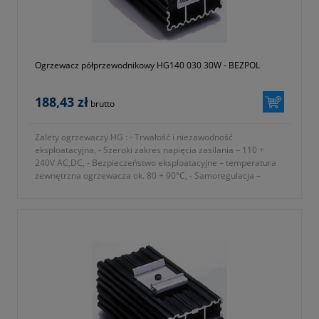
Ogrzewacz półprzewodnikowy HG140 030 30W - BEZPOL
188,43 zł
brutto
Zalety ogrzewaczy HG : - Trwałość i niezawodność
eksploatacyjna, - Szeroki zakres napięcia zasilania – 110 ÷
240V AC,DC, - Bezpieczeństwo eksploatacyjne – temperatura
zewnętrzna ogrzewacza ok. 80 ÷ 90ºC, - Samoregulacja –
automatyczne dostosowanie mocy
- dawny numer katalogowy BK 10000/30
- numer katalogowy 1116-440-005-002
- okres gwarancji 12 miesięcy (lub dłużej zgodnie z wytycznymi
producenta)