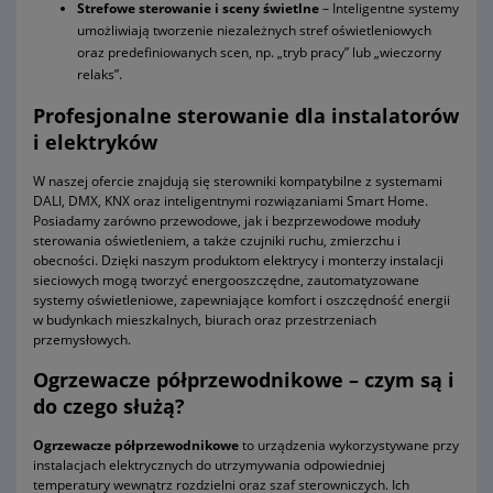
Strefowe sterowanie i sceny świetlne
– Inteligentne systemy
umożliwiają tworzenie niezależnych stref oświetleniowych
oraz predefiniowanych scen, np. „tryb pracy” lub „wieczorny
relaks”.
Profesjonalne sterowanie dla instalatorów
i elektryków
W naszej ofercie znajdują się sterowniki kompatybilne z systemami
DALI, DMX, KNX oraz inteligentnymi rozwiązaniami Smart Home.
Posiadamy zarówno przewodowe, jak i bezprzewodowe moduły
sterowania oświetleniem, a także czujniki ruchu, zmierzchu i
obecności. Dzięki naszym produktom elektrycy i monterzy instalacji
sieciowych mogą tworzyć energooszczędne, zautomatyzowane
systemy oświetleniowe, zapewniające komfort i oszczędność energii
w budynkach mieszkalnych, biurach oraz przestrzeniach
przemysłowych.
Ogrzewacze półprzewodnikowe – czym są i
do czego służą?
Ogrzewacze półprzewodnikowe
to urządzenia wykorzystywane przy
instalacjach elektrycznych do utrzymywania odpowiedniej
temperatury wewnątrz rozdzielni oraz szaf sterowniczych. Ich