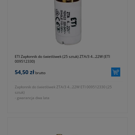
- maksymalne obciążenie: żarówki 1000W, halogeny 1000W,
świetlówki 300W, LED’y 300W
- moc maksymalna nadajnika: <10mW
- częstotliwość: 433MHz
- symbol producenta: OR-GB-448
Gwarancja 2 lata.
ETI Zapłonnik do świetlówek (25 sztuk) ZTA/3 4…22W (ETI
009512330)
54,50 zł
brutto
Zapłonnik do świetlówek ZTA/3 4…22W ETI 009512330 (25
sztuk)
- gwarancja dwa lata