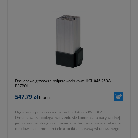
Dmuchawa grzewcza półprzewodnikowa HGL 046 250W -
BEZPOL
547,79 zł
brutto
Ogrzewacz półprzewodnikowy HGL046 250W - BEZPOL
Dmuchawa zapobiega tworzeniu się kondensatu pary wodnej
jednocześnie utrzymując minimalną temperaturę w szafie czy
obudowie z elementami elektroniki za sprawą wbudowanego
wentylatora osiowego, który zapewnia wymuszony obieg.