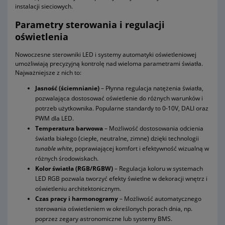
instalacji sieciowych.
Parametry sterowania i regulacji
oświetlenia
Nowoczesne sterowniki LED i systemy automatyki oświetleniowej
umożliwiają precyzyjną kontrolę nad wieloma parametrami światła.
Najważniejsze z nich to:
Jasność (ściemnianie)
– Płynna regulacja natężenia światła,
pozwalająca dostosować oświetlenie do różnych warunków i
potrzeb użytkownika. Popularne standardy to 0-10V, DALI oraz
PWM dla LED.
Temperatura barwowa
– Możliwość dostosowania odcienia
światła białego (ciepłe, neutralne, zimne) dzięki technologii
tunable white
, poprawiającej komfort i efektywność wizualną w
różnych środowiskach.
Kolor światła (RGB/RGBW)
– Regulacja koloru w systemach
LED RGB pozwala tworzyć efekty świetlne w dekoracji wnętrz i
oświetleniu architektonicznym.
Czas pracy i harmonogramy
– Możliwość automatycznego
sterowania oświetleniem w określonych porach dnia, np.
poprzez zegary astronomiczne lub systemy BMS.