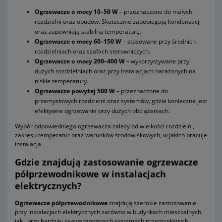
Ogrzewacze o mocy 10–50 W
– przeznaczone do małych
rozdzielni oraz obudów. Skutecznie zapobiegają kondensacji
oraz zapewniają stabilną temperaturę.
Ogrzewacze o mocy 60–150 W
– stosowane przy średnich
rozdzielniach oraz szafach sterowniczych.
Ogrzewacze o mocy 200–400 W
– wykorzystywane przy
dużych rozdzielniach oraz przy instalacjach narażonych na
niskie temperatury.
Ogrzewacze powyżej 500 W
– przeznaczone do
przemysłowych rozdzielni oraz systemów, gdzie konieczne jest
efektywne ogrzewanie przy dużych obciążeniach.
Wybór odpowiedniego ogrzewacza zależy od wielkości rozdzielni,
zakresu temperatur oraz warunków środowiskowych, w jakich pracuje
instalacja.
Gdzie znajdują zastosowanie ogrzewacze
półprzewodnikowe w instalacjach
elektrycznych?
Ogrzewacze półprzewodnikowe
znajdują szerokie zastosowanie
przy instalacjach elektrycznych zarówno w budynkach mieszkalnych,
jak i przy bardziej zaawansowanych systemach przemysłowych.