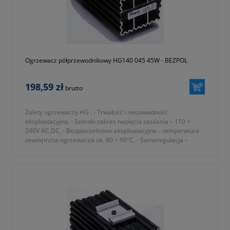
Ogrzewacz półprzewodnikowy HG140 045 45W - BEZPOL
198,59 zł
brutto
Zalety ogrzewaczy HG : - Trwałość i niezawodność
eksploatacyjna, - Szeroki zakres napięcia zasilania – 110 ÷
240V AC,DC, - Bezpieczeństwo eksploatacyjne – temperatura
zewnętrzna ogrzewacza ok. 80 ÷ 90ºC, - Samoregulacja –
automatyczne dostosowanie mocy
- dawny numer katalogowy BK 10000/45
- numer katalogowy 1116-440-005-003
- okres gwarancji 12 miesięcy (lub dłużej zgodnie z wytycznymi
producenta)