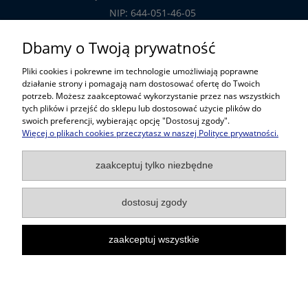
NIP: 644-051-46-05
tel.: 32-785-29-00
Dbamy o Twoją prywatność
tel. kom: 609-808-147
Pliki cookies i pokrewne im technologie umożliwiają poprawne
handlowy@prosper.com.pl
działanie strony i pomagają nam dostosować ofertę do Twoich
potrzeb. Możesz zaakceptować wykorzystanie przez nas wszystkich
tych plików i przejść do sklepu lub dostosować użycie plików do
Informacje
swoich preferencji, wybierając opcję "Dostosuj zgody".
Więcej o plikach cookies przeczytasz w naszej Polityce prywatności.
Pomoc w zakupach
zaakceptuj tylko niezbędne
Popularne kategorie
dostosuj zgody
zaakceptuj wszystkie