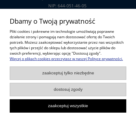
NIP: 644-051-46-05
tel.: 32-785-29-00
Dbamy o Twoją prywatność
tel. kom: 609-808-147
Pliki cookies i pokrewne im technologie umożliwiają poprawne
handlowy@prosper.com.pl
działanie strony i pomagają nam dostosować ofertę do Twoich
potrzeb. Możesz zaakceptować wykorzystanie przez nas wszystkich
tych plików i przejść do sklepu lub dostosować użycie plików do
Informacje
swoich preferencji, wybierając opcję "Dostosuj zgody".
Więcej o plikach cookies przeczytasz w naszej Polityce prywatności.
Pomoc w zakupach
zaakceptuj tylko niezbędne
Popularne kategorie
dostosuj zgody
zaakceptuj wszystkie