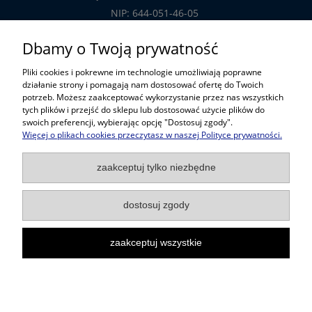
NIP: 644-051-46-05
tel.: 32-785-29-00
Dbamy o Twoją prywatność
tel. kom: 609-808-147
Pliki cookies i pokrewne im technologie umożliwiają poprawne
handlowy@prosper.com.pl
działanie strony i pomagają nam dostosować ofertę do Twoich
potrzeb. Możesz zaakceptować wykorzystanie przez nas wszystkich
tych plików i przejść do sklepu lub dostosować użycie plików do
Informacje
swoich preferencji, wybierając opcję "Dostosuj zgody".
Więcej o plikach cookies przeczytasz w naszej Polityce prywatności.
Pomoc w zakupach
zaakceptuj tylko niezbędne
Popularne kategorie
dostosuj zgody
zaakceptuj wszystkie