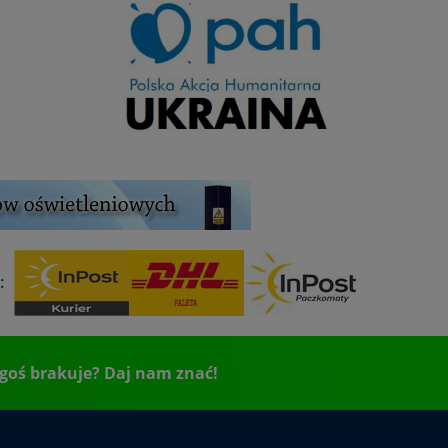
:
goś brakuje? Daj nam znać!