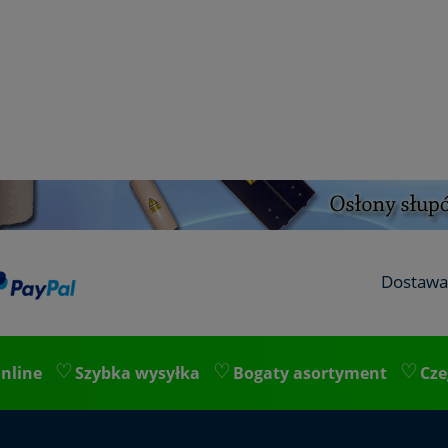
Dostawa
nline
Szybka wysyłka
Bogaty asortyment
Cze