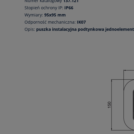
Numer katalogowy
137.121
Stopień ochrony IP:
IP66
Wymiary:
95x95 mm
Odporność mechaniczna:
IK07
Opis:
puszka instalacyjna podtynkowa jednoelemen