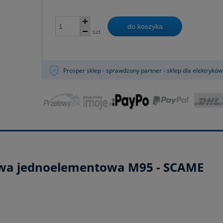
do koszyka
szt
Prosper sklep - sprawdzony partner - sklep dla elektryków
kowa jednoelementowa M95 - SCAME