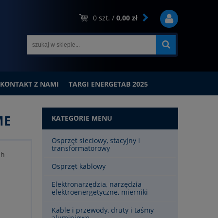
0
szt. /
0,00 zł
KONTAKT Z NAMI
TARGI ENERGETAB 2025
ME
KATEGORIE MENU
Osprzęt sieciowy, stacyjny i
transformatorowy
ch
Osprzęt kablowy
Elektronarzędzia, narzędzia
elektroenergetyczne, mierniki
Kable i przewody, druty i taśmy
aluminiowe