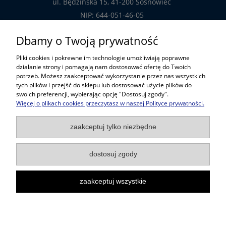
ul. Będzińska 15, 41-200 Sosnowiec
NIP: 644-051-46-05
tel.: 32-785-29-00
Dbamy o Twoją prywatność
tel. kom: 609-808-147
Pliki cookies i pokrewne im technologie umożliwiają poprawne
handlowy@prosper.com.pl
działanie strony i pomagają nam dostosować ofertę do Twoich
potrzeb. Możesz zaakceptować wykorzystanie przez nas wszystkich
tych plików i przejść do sklepu lub dostosować użycie plików do
Informacje
swoich preferencji, wybierając opcję "Dostosuj zgody".
Więcej o plikach cookies przeczytasz w naszej Polityce prywatności.
Pomoc w zakupach
zaakceptuj tylko niezbędne
Popularne kategorie
dostosuj zgody
zaakceptuj wszystkie