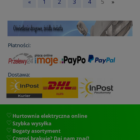
«
1
2
3
4
5
»
Płatności:
Dostawa:
Hurtownia elektryczna online
Szybka wysyłka
Bogaty asortyment
Czegoś brakuje? Daj nam znać!