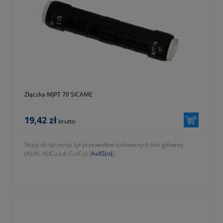
Złączka MJPT 70 SICAME
19,42 zł
brutto
Służy do łączenia żył przewodów izolowanych linii głównej
(Al/Al, Al/Cu lub Cu/Cu) [
AsXS(n)
].