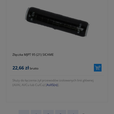
Złączka MJPT 95 (21) SICAME
22,66 zł
brutto
Służy do łączenia żył przewodów izolowanych linii głównej
(Al/Al, Al/Cu lub Cu/Cu) [
AsXS(n)
].