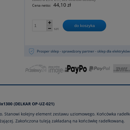
44,10 zł
Cena netto:
do koszyka
szt
Prosper sklep - sprawdzony partner - sklep dla elektryków
8x1300 (DELKAR OP-UZ-021)
o. Stanowi kolejny element zestawu uziomowego. Końcówka radeł
żającej. Zakończona tuleją zakładaną na końcówkę radełkowaną.