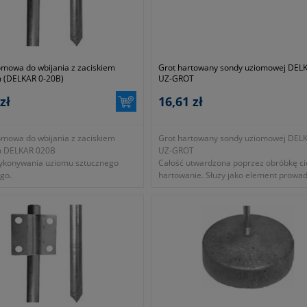
omowa do wbijania z zaciskiem
Grot hartowany sondy uziomowej DEL
 (DELKAR 0-20B)
UZ-GROT
zł
16,61 zł
omowa do wbijania z zaciskiem
Grot hartowany sondy uziomowej DEL
m DELKAR 020B
UZ-GROT
wykonywania uziomu sztucznego
Całość utwardzona poprzez obróbkę ci
go.
hartowanie. Służy jako element prowa
sondy uziomowej przedłużającej.
Całość ocynkowana ogniowo.
- symbol producenta OPUZGROT
- okres gwarancji 12 miesięcy (lub dłuż
zgodnie z wytycznymi producenta)