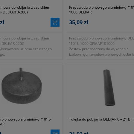
omowa do wbijania z zaciskiem
Pręt zwodu pionowego aluminiowy "10"
 (DELKAR 0-20C)
1000 DELKAR
zł
35,09 zł
omowa do wbijania z zaciskiem
Pręt zwodu pionowego aluminiowy DE
m DELKAR 020C
"10" L-1000 OPMAP101000
wykonywania uziomu sztucznego
Zestaw przeznaczony do wykonania
go.
izolowanych zwodów pionowych osłani
osprzęt elektryczny zainstalowany na p
dachowej.
 pionowego aluminiowy "10" L-
Tulejka do pobijania DELKAR 0 – 21 B fi
KAR
ł
21,92 zł