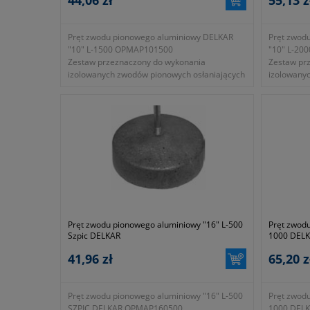
Pręt zwodu pionowego aluminiowy DELKAR
Pręt zwod
"10" L-1500 OPMAP101500
"10" L-20
Zestaw przeznaczony do wykonania
Zestaw pr
izolowanych zwodów pionowych osłaniających
izolowany
osprzęt elektryczny zainstalowany na połaci
osprzęt el
dachowej.
dachowej.
Pręt zwodu pionowego aluminiowy "16" L-500
Pręt zwodu
Szpic DELKAR
1000 DEL
41,96 zł
65,20 z
Pręt zwodu pionowego aluminiowy "16" L-500
Pręt zwodu
SZPIC DELKAR OPMAP160500
1000 DEL