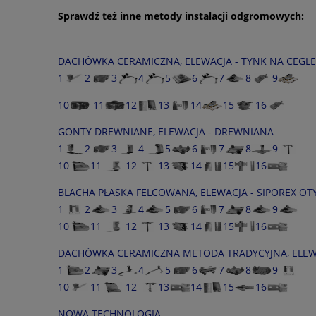
Sprawdź też inne metody instalacji odgromowych:
DACHÓWKA CERAMICZNA, ELEWACJA - TYNK NA CEGLE
1
2
3
4
5
6
7
8
9
10
11
12
13
14
15
16
GONTY DREWNIANE, ELEWACJA - DREWNIANA
1
2
3
4
5
6
7
8
9
10
11
12
13
14
15
16
BLACHA PŁASKA FELCOWANA, ELEWACJA - SIPOREX 
1
2
3
4
5
6
7
8
9
10
11
12
13
14
15
16
DACHÓWKA CERAMICZNA METODA TRADYCYJNA, ELEWA
1
2
3
4
5
6
7
8
9
10
11
12
13
14
15
16
NOWA TECHNOLOGIA