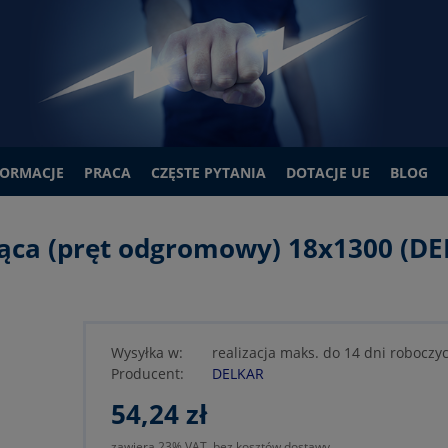
FORMACJE
PRACA
CZĘSTE PYTANIA
DOTACJE UE
BLOG
ąca (pręt odgromowy) 18x1300 (D
Wysyłka w:
realizacja maks. do 14 dni roboczy
Producent:
DELKAR
54,24 zł
zawiera 23% VAT, bez kosztów dostawy