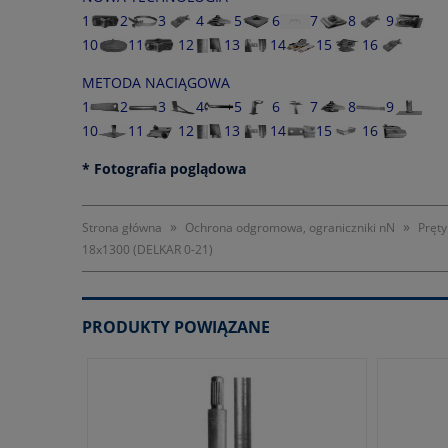
1
2
3
4
5
6
7
8
9
10
11
12
13
14
15
16
METODA NACIĄGOWA
1
2
3
4
5
6
7
8
9
10
11
12
13
14
15
16
* Fotografia poglądowa
»
»
Strona główna
Ochrona odgromowa, ograniczniki nN
Pręt
18x1300 (DELKAR 0-21)
PRODUKTY POWIĄZANE