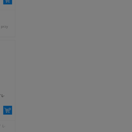
 przy
 L-
 L-