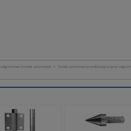
»
y odgromowe (sonda uziomowa)
Sonda uziomowa przedłużająca (pręt odgro