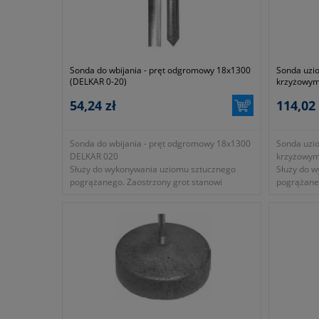
Sonda do wbijania - pręt odgromowy 18x1300
Sonda uzi
(DELKAR 0-20)
krzyżowym
54,24 zł
114,02 
Sonda do wbijania - pręt odgromowy 18x1300
Sonda uzi
DELKAR 020
krzyżowy
Służy do wykonywania uziomu sztucznego
Służy do 
pogrążanego. Zaostrzony grot stanowi
pogrążane
pierwszy element zestawu uziomowego.
Końcówka rydełkowana przeznaczona do
zamocowania sondy przedłużającej. Sonda
ocynkowana ogniowo. L=1300mm
- długość 130cm
- symbol producenta OPUZ020
- okres gwarancji 12 miesięcy (lub dłużej
zgodnie z wytycznymi producenta)