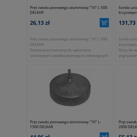
Pręt zwodu pionowego aluminiowy "10" L-500
Sonda uzi
DELKAR
krzyżowym
26,13 zł
131,73 
Pręt zwodu pionowego aluminiowy "10" L-500
Sonda uzi
DELKAR
krzyżowy
Zestaw przeznaczony do wykonania
Służy do 
izolowanych zwodów pionowych osłaniających
pogrążane
osprzęt elektryczny zainstalowany na połaci
dachowej.
Pręt zwodu pionowego aluminiowy "10" L-
Pręt zwodu
1500 DELKAR
2000 DEL
44,06 zł
55,13 z