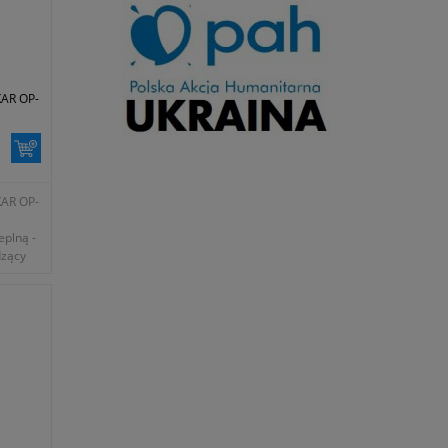
KAR OP-
KAR OP-
eplną -
dzący
ej