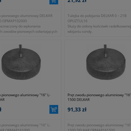
u pionowego aluminiowy DELKAR
Tulejka do pobijania DELKAR 0 – 21B
00 OPMAP102000
OPUZTUL16
zeznaczony do wykonania
Służy do osłony końcówki radełkowanej
ch zwodów pionowych osłaniających
wbijaniu sondy.
ektryczny zainstalowany na połaci
do pobijania hartowana dla sondy fi 16
- hartowana
- ocynkowana
- L=130mm
 pionowego aluminiowy "16" L-
Pręt zwodu pionowego aluminiowy "16"
KAR
1500 DELKAR
ł
91,33 zł
 pionowego aluminiowy "16" L-
Pręt zwodu pionowego aluminiowy "16"
KAR OPMAP161000
1500 DELKAR OPMAP161500