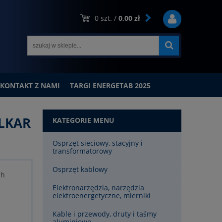
0
szt. /
0,00 zł
KONTAKT Z NAMI
TARGI ENERGETAB 2025
ELKAR
KATEGORIE MENU
Osprzęt sieciowy, stacyjny i
transformatorowy
Osprzęt kablowy
ch
Elektronarzędzia, narzędzia
elektroenergetyczne, mierniki
Kable i przewody, druty i taśmy
aluminiowe