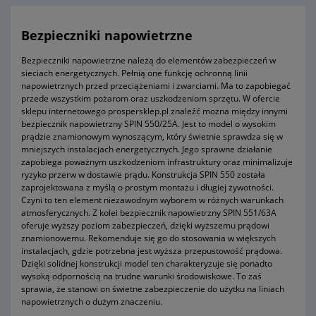
Bezpieczniki napowietrzne
Bezpieczniki napowietrzne należą do elementów zabezpieczeń w
sieciach energetycznych. Pełnią one funkcję ochronną linii
napowietrznych przed przeciążeniami i zwarciami. Ma to zapobiegać
przede wszystkim pożarom oraz uszkodzeniom sprzętu. W ofercie
sklepu internetowego prospersklep.pl znaleźć można między innymi
bezpiecznik napowietrzny SPIN 550/25A. Jest to model o wysokim
prądzie znamionowym wynoszącym, który świetnie sprawdza się w
mniejszych instalacjach energetycznych. Jego sprawne działanie
zapobiega poważnym uszkodzeniom infrastruktury oraz minimalizuje
ryzyko przerw w dostawie prądu. Konstrukcja SPIN 550 została
zaprojektowana z myślą o prostym montażu i długiej żywotności.
Czyni to ten element niezawodnym wyborem w różnych warunkach
atmosferycznych. Z kolei bezpiecznik napowietrzny SPIN 551/63A
oferuje wyższy poziom zabezpieczeń, dzięki wyższemu prądowi
znamionowemu. Rekomenduje się go do stosowania w większych
instalacjach, gdzie potrzebna jest wyższa przepustowość prądowa.
Dzięki solidnej konstrukcji model ten charakteryzuje się ponadto
wysoką odpornością na trudne warunki środowiskowe. To zaś
sprawia, że stanowi on świetne zabezpieczenie do użytku na liniach
napowietrznych o dużym znaczeniu.