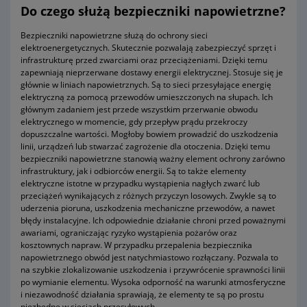
Do czego służą bezpieczniki napowietrzne?
Bezpieczniki napowietrzne służą do ochrony sieci
elektroenergetycznych. Skutecznie pozwalają zabezpieczyć sprzęt i
infrastrukturę przed zwarciami oraz przeciążeniami. Dzięki temu
zapewniają nieprzerwane dostawy energii elektrycznej. Stosuje się je
głównie w liniach napowietrznych. Są to sieci przesyłające energię
elektryczną za pomocą przewodów umieszczonych na słupach. Ich
głównym zadaniem jest przede wszystkim przerwanie obwodu
elektrycznego w momencie, gdy przepływ prądu przekroczy
dopuszczalne wartości. Mogłoby bowiem prowadzić do uszkodzenia
linii, urządzeń lub stwarzać zagrożenie dla otoczenia. Dzięki temu
bezpieczniki napowietrzne stanowią ważny element ochrony zarówno
infrastruktury, jak i odbiorców energii. Są to także elementy
elektryczne istotne w przypadku wystąpienia nagłych zwarć lub
przeciążeń wynikających z różnych przyczyn losowych. Zwykle są to
uderzenia pioruna, uszkodzenia mechaniczne przewodów, a nawet
błędy instalacyjne. Ich odpowiednie działanie chroni przed poważnymi
awariami, ograniczając ryzyko wystąpienia pożarów oraz
kosztownych napraw. W przypadku przepalenia bezpiecznika
napowietrznego obwód jest natychmiastowo rozłączany. Pozwala to
na szybkie zlokalizowanie uszkodzenia i przywrócenie sprawności linii
po wymianie elementu. Wysoka odporność na warunki atmosferyczne
i niezawodność działania sprawiają, że elementy te są po prostu
niezbędne w sieciach przesyłowych.