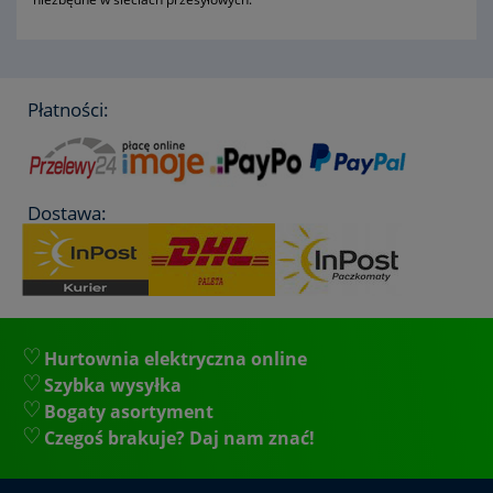
Płatności:
Dostawa:
Hurtownia elektryczna online
Szybka wysyłka
Bogaty asortyment
Czegoś brakuje? Daj nam znać!