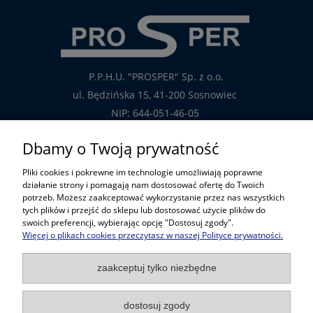
P.P.H.U. "PROSPER" Sp. z o.o.
ul. Będzińska 15, 41-200 Sosnowiec
NIP: 644-051-46-05
tel.: 32-785-29-00
Dbamy o Twoją prywatność
tel. kom: 609-808-147
Pliki cookies i pokrewne im technologie umożliwiają poprawne
handlowy@prosper.com.pl
działanie strony i pomagają nam dostosować ofertę do Twoich
potrzeb. Możesz zaakceptować wykorzystanie przez nas wszystkich
tych plików i przejść do sklepu lub dostosować użycie plików do
Informacje
swoich preferencji, wybierając opcję "Dostosuj zgody".
Więcej o plikach cookies przeczytasz w naszej Polityce prywatności.
Pomoc w zakupach
zaakceptuj tylko niezbędne
Popularne kategorie
dostosuj zgody