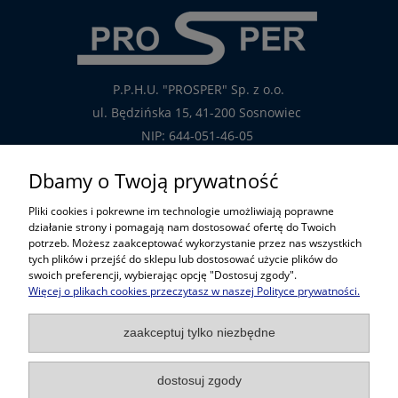
P.P.H.U. "PROSPER" Sp. z o.o.
ul. Będzińska 15, 41-200 Sosnowiec
NIP: 644-051-46-05
tel.: 32-785-29-00
Dbamy o Twoją prywatność
tel. kom: 609-808-147
Pliki cookies i pokrewne im technologie umożliwiają poprawne
handlowy@prosper.com.pl
działanie strony i pomagają nam dostosować ofertę do Twoich
potrzeb. Możesz zaakceptować wykorzystanie przez nas wszystkich
tych plików i przejść do sklepu lub dostosować użycie plików do
Informacje
swoich preferencji, wybierając opcję "Dostosuj zgody".
Więcej o plikach cookies przeczytasz w naszej Polityce prywatności.
Pomoc w zakupach
zaakceptuj tylko niezbędne
Popularne kategorie
dostosuj zgody