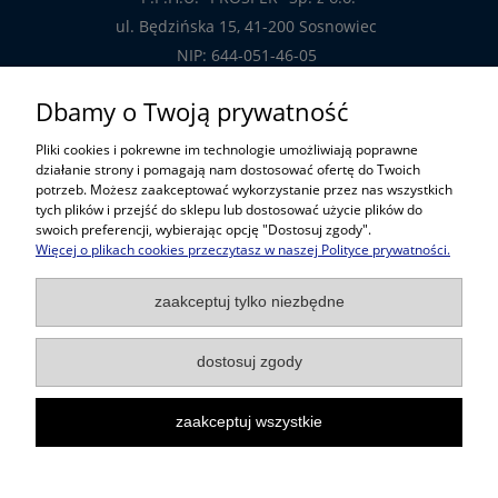
ul. Będzińska 15, 41-200 Sosnowiec
NIP: 644-051-46-05
tel.: 32-785-29-00
Dbamy o Twoją prywatność
tel. kom: 609-808-147
Pliki cookies i pokrewne im technologie umożliwiają poprawne
handlowy@prosper.com.pl
działanie strony i pomagają nam dostosować ofertę do Twoich
potrzeb. Możesz zaakceptować wykorzystanie przez nas wszystkich
tych plików i przejść do sklepu lub dostosować użycie plików do
Informacje
swoich preferencji, wybierając opcję "Dostosuj zgody".
Więcej o plikach cookies przeczytasz w naszej Polityce prywatności.
Pomoc w zakupach
zaakceptuj tylko niezbędne
Popularne kategorie
dostosuj zgody
zaakceptuj wszystkie