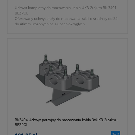
Uchwyt kompletny do mocowania kabla UKB-2(o)km BK 3401
BEZPOL
Oferowany uchwyt służy do mocowania kabli o średnicy od 25
do 46mm ułożonych na słupach okrągłych.
Uchwyt mocowany jest do słupa za pomocą taśmy
nierdzewnej.
- typ UKB-2 (o) KM
- symbol producenta BK 3401
- zbudowany z
a) uchwyt UKB-2 wykonany z tworzywa samogasnącego
odpornego na promieniowanie UV
b) podstawa mocująca ze stali ocynkowanej ogniowo
- KTM 1131-590-000-112
- okres gwarancji 12 miesięcy (lub dłużej zgodnie z wytycznymi
producenta)
BK3404 Uchwyt potrójny do mocowania kabla 3xUKB-2(o)km -
BEZPOL