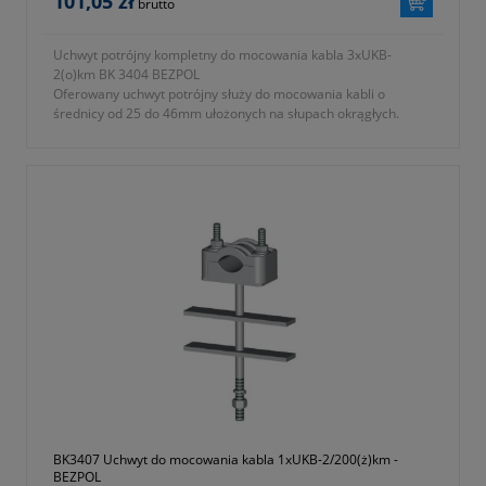
101,05 zł
brutto
Uchwyt potrójny kompletny do mocowania kabla 3xUKB-
2(o)km BK 3404 BEZPOL
Oferowany uchwyt potrójny służy do mocowania kabli o
średnicy od 25 do 46mm ułożonych na słupach okrągłych.
Uchwyt mocowany jest do słupa za pomocą taśmy
nierdzewnej.
- typ 3xUKB-2 (o) KM
- symbol producenta BK 3404
- zbudowany z
a) uchwyt UKB-2 wykonany z tworzywa samogasnącego
odpornego na promieniowanie UV
b) podstawa mocująca ze stali ocynkowanej ogniowo
- KTM 1131-590-000-132
- okres gwarancji 12 miesięcy (lub dłużej zgodnie z wytycznymi
producenta)
BK3407 Uchwyt do mocowania kabla 1xUKB-2/200(ż)km -
BEZPOL