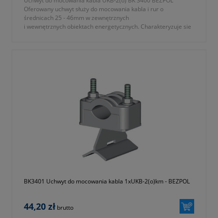
Uchwyt do mocowania kabla UKB-2(o) BK 3400 BEZPOL
Oferowany uchwyt służy do mocowania kabla i rur o
średnicach 25 - 46mm w zewnętrznych
i wewnętrznych obiektach energetycznych. Charakteryzuje sie
dużą odpornością na odkształcenia mechaniczne i termiczne w
zakresie temperatur od -40ºC do 120ºC.
- typ UKB-2 (o)
- symbol producenta BK 3400
- zbudowany z tworzywa poliamidowego, samogasnącego
barwionego na kolor czarny, odpornego na działanie promieni
ultrafioletowych oraz ozonu
- KTM 1131-590-000-002
- okres gwarancji 12 miesięcy (lub dłużej zgodnie z wytycznymi
producenta)
BK3401 Uchwyt do mocowania kabla 1xUKB-2(o)km - BEZPOL
44,20 zł
brutto