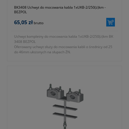
BK3408 Uchwyt do mocowania kabla 1xUKB-2/250(ż)km -
BEZPOL
65,05 zł
brutto
Uchwyt kompletny do mocowania kabla 1xUKB-2/250(ż)km BK
3408 BEZPOL
Oferowany uchwyt służy do mocowania kabli o średnicy od 25
do 46mm ułożonych na słupach ŻN.
- typ UKB-2/250 (ż) KM
- symbol producenta BK 3408
- długość L = 250 zgodnie z oznaczeniami na fotografii nr 2 w
galerii produktu
- zbudowany z
a) uchwyt UKB-2 wykonany z tworzywa samogasnącego
odpornego na promieniowanie UV
b) podstawa mocująca ze stali ocynkowanej ogniowo
- KTM 1131-590-250-112
- okres gwarancji 12 miesięcy (lub dłużej zgodnie z wytycznymi
producenta)