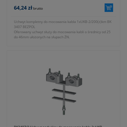
64,24 zł
brutto
Uchwyt kompletny do mocowania kabla 1xUKB-2/200(ż)km BK
3407 BEZPOL
Oferowany uchwyt służy do mocowania kabli o średnicy od 25
do 46mm ułożonych na słupach ŻN.
- typ UKB-2/200 (ż) KM
- symbol producenta BK 3407
- długość L = 200 zgodnie z oznaczeniami na fotografii nr 2 w
galerii produktu
- zbudowany z
a) uchwyt UKB-2 wykonany z tworzywa samogasnącego
odpornego na promieniowanie UV
b) podstawa mocująca ze stali ocynkowanej ogniowo
- KTM 1131-590-200-112
- okres gwarancji 12 miesięcy (lub dłużej zgodnie z wytycznymi
producenta)