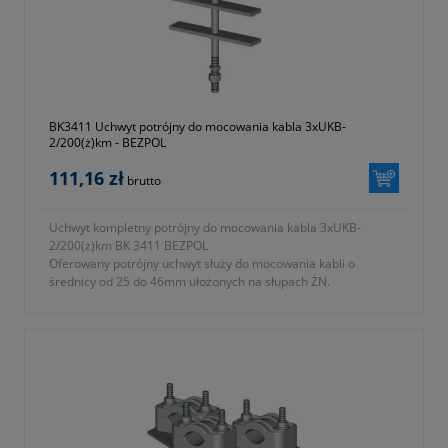
producenta)
BK3411 Uchwyt potrójny do mocowania kabla 3xUKB-
2/200(ż)km - BEZPOL
111,16 zł
brutto
Uchwyt kompletny potrójny do mocowania kabla 3xUKB-
2/200(ż)km BK 3411 BEZPOL
Oferowany potrójny uchwyt służy do mocowania kabli o
średnicy od 25 do 46mm ułożonych na słupach ŻN.
- typ 3xUKB-2/200 (ż) KM
- symbol producenta BK 3411
- długość L = 200 zgodnie z oznaczeniami na fotografii nr 2 w
galerii produktu
- zbudowany z
a) uchwyt UKB-2 wykonany z tworzywa samogasnącego
odpornego na promieniowanie UV
b) podstawa mocująca ze stali ocynkowanej ogniowo
- KTM 1131-590-200-132