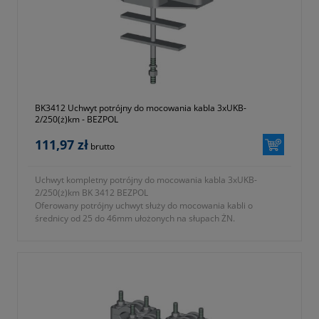
- okres gwarancji 12 miesięcy (lub dłużej zgodnie z wytycznymi
producenta)
BK3412 Uchwyt potrójny do mocowania kabla 3xUKB-
2/250(ż)km - BEZPOL
111,97 zł
brutto
Uchwyt kompletny potrójny do mocowania kabla 3xUKB-
2/250(ż)km BK 3412 BEZPOL
Oferowany potrójny uchwyt służy do mocowania kabli o
średnicy od 25 do 46mm ułożonych na słupach ŻN.
- typ 3xUKB-2/250 (ż) KM
- symbol producenta BK 3412
- długość L = 250 zgodnie z oznaczeniami na fotografii nr 2 w
galerii produktu
- zbudowany z
a) uchwyt UKB-2 wykonany z tworzywa samogasnącego
odpornego na promieniowanie UV