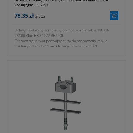
BK3407/2 Uchwyt podwójny do mocowania kabla 2xUKB-
2/200(ż)km - BEZPOL
78,35 zł
brutto
Uchwyt podwójny kompletny do mocowania kabla 2xUKB-
2/200(ż)km BK 34072 BEZPOL
Oferowany uchwyt podwójny służy do mocowania kabli o
średnicy od 25 do 46mm ułożonych na słupach ŻN.
- typ 2xUKB-2/200 (ż) KM
- symbol producenta BK 3407/2
- długość L = 200 zgodnie z oznaczeniami na fotografii nr 2 w
galerii produktu
- zbudowany z
a) uchwyt UKB-2 wykonany z tworzywa samogasnącego
odpornego na promieniowanie UV
b) podstawa mocująca ze stali ocynkowanej ogniowo
- KTM 1131-590-200-122
- okres gwarancji 12 miesięcy (lub dłużej zgodnie z wytycznymi
producenta)