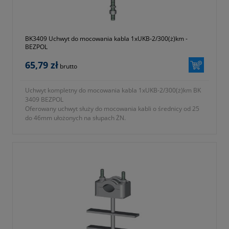
BK3409 Uchwyt do mocowania kabla 1xUKB-2/300(ż)km -
BEZPOL
65,79 zł
brutto
Uchwyt kompletny do mocowania kabla 1xUKB-2/300(ż)km BK
3409 BEZPOL
Oferowany uchwyt służy do mocowania kabli o średnicy od 25
do 46mm ułożonych na słupach ŻN.
- typ UKB-2/300 (ż) KM
- symbol producenta BK 3409
- długość L = 300 zgodnie z oznaczeniami na fotografii nr 2 w
galerii produktu
- zbudowany z
a) uchwyt UKB-2 wykonany z tworzywa samogasnącego
odpornego na promieniowanie UV
b) podstawa mocująca ze stali ocynkowanej ogniowo
- KTM 1131-590-300-112
- okres gwarancji 12 miesięcy (lub dłużej zgodnie z wytycznymi
producenta)