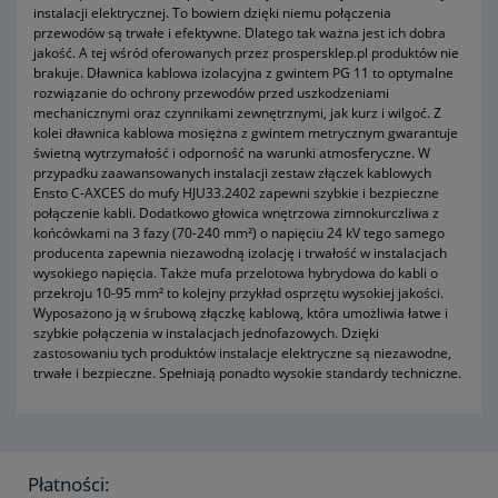
instalacji elektrycznej. To bowiem dzięki niemu połączenia
przewodów są trwałe i efektywne. Dlatego tak ważna jest ich dobra
jakość. A tej wśród oferowanych przez prospersklep.pl produktów nie
brakuje. Dławnica kablowa izolacyjna z gwintem PG 11 to optymalne
rozwiązanie do ochrony przewodów przed uszkodzeniami
mechanicznymi oraz czynnikami zewnętrznymi, jak kurz i wilgoć. Z
kolei dławnica kablowa mosiężna z gwintem metrycznym gwarantuje
świetną wytrzymałość i odporność na warunki atmosferyczne. W
przypadku zaawansowanych instalacji zestaw złączek kablowych
Ensto C-AXCES do mufy HJU33.2402 zapewni szybkie i bezpieczne
połączenie kabli. Dodatkowo głowica wnętrzowa zimnokurczliwa z
końcówkami na 3 fazy (70-240 mm²) o napięciu 24 kV tego samego
producenta zapewnia niezawodną izolację i trwałość w instalacjach
wysokiego napięcia. Także mufa przelotowa hybrydowa do kabli o
przekroju 10-95 mm² to kolejny przykład osprzętu wysokiej jakości.
Wyposażono ją w śrubową złączkę kablową, która umożliwia łatwe i
szybkie połączenia w instalacjach jednofazowych. Dzięki
zastosowaniu tych produktów instalacje elektryczne są niezawodne,
trwałe i bezpieczne. Spełniają ponadto wysokie standardy techniczne.
Płatności: