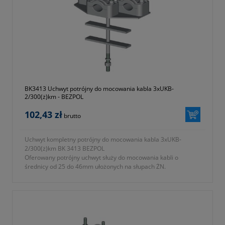
b) podstawa mocująca ze stali ocynkowanej ogniowo
- KTM 1131-590-250-132
- okres gwarancji 12 miesięcy (lub dłużej zgodnie z wytycznymi
producenta)
BK3413 Uchwyt potrójny do mocowania kabla 3xUKB-
2/300(ż)km - BEZPOL
102,43 zł
brutto
Uchwyt kompletny potrójny do mocowania kabla 3xUKB-
2/300(ż)km BK 3413 BEZPOL
Oferowany potrójny uchwyt służy do mocowania kabli o
średnicy od 25 do 46mm ułożonych na słupach ŻN.
- typ 3xUKB-2/300 (ż) KM
- symbol producenta BK 3413
- długość L = 300 zgodnie z oznaczeniami na fotografii nr 2 w
galerii produktu
- zbudowany z
a) uchwyt UKB-2 wykonany z tworzywa samogasnącego