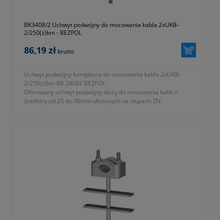
BK3408/2 Uchwyt podwójny do mocowania kabla 2xUKB-
2/250(ż)km - BEZPOL
86,19 zł
brutto
Uchwyt podwójny kompletny do mocowania kabla 2xUKB-
2/250(ż)km BK 34082 BEZPOL
Oferowany uchwyt podwójny służy do mocowania kabli o
średnicy od 25 do 46mm ułożonych na słupach ŻN.
- typ 2xUKB-2/250 (ż) KM
- symbol producenta BK 3408/2
- długość L = 250 zgodnie z oznaczeniami na fotografii nr 2 w
galerii produktu
- zbudowany z
a) uchwyt UKB-2 wykonany z tworzywa samogasnącego
odpornego na promieniowanie UV
b) podstawa mocująca ze stali ocynkowanej ogniowo
- KTM 1131-590-250-122
- okres gwarancji 12 miesięcy (lub dłużej zgodnie z wytycznymi
producenta)