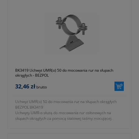
a) uchwyt UKB-2 wykonany z tworzywa samogasnącego
odpornego na promieniowanie UV
b) podstawa mocująca ze stali ocynkowanej ogniowo
- KTM 1131-590-330-132
- okres gwarancji 12 miesięcy (lub dłużej zgodnie z wytycznymi
producenta)
BK3419 Uchwyt UMR(o) 50 do mocowania rur na słupach
okrągłych - BEZPOL
32,46 zł
brutto
Uchwyt UMR(o) 50 do mocowania rur na słupach okrągłych
BEZPOL BK3419
Uchwyty UMR-o służą do mocowania rur osłonowych na
słupach okrągłych za pomocą stalowej taśmy mocującej.
- numer katalogowy BK 3419
- KTM 1131-590-000-050