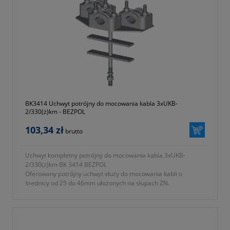
odpornego na promieniowanie UV
b) podstawa mocująca ze stali ocynkowanej ogniowo
- KTM 1131-590-300-132
- okres gwarancji 12 miesięcy (lub dłużej zgodnie z wytycznymi
producenta)
BK3414 Uchwyt potrójny do mocowania kabla 3xUKB-
2/330(ż)km - BEZPOL
103,34 zł
brutto
Uchwyt kompletny potrójny do mocowania kabla 3xUKB-
2/330(ż)km BK 3414 BEZPOL
Oferowany potrójny uchwyt służy do mocowania kabli o
średnicy od 25 do 46mm ułożonych na słupach ŻN.
- typ 3xUKB-2/330 (ż) KM
- symbol producenta BK 3414
- długość L = 330 zgodnie z oznaczeniami na fotografii nr 2 w
galerii produktu
- zbudowany z