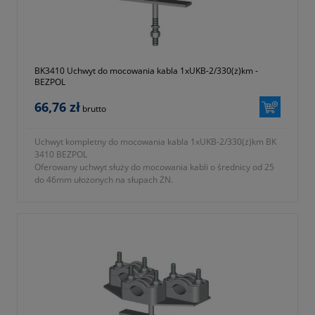
BK3410 Uchwyt do mocowania kabla 1xUKB-2/330(ż)km -
BEZPOL
66,76 zł
brutto
Uchwyt kompletny do mocowania kabla 1xUKB-2/330(ż)km BK
3410 BEZPOL
Oferowany uchwyt służy do mocowania kabli o średnicy od 25
do 46mm ułożonych na słupach ŻN.
- typ UKB-2/330 (ż) KM
- symbol producenta BK 3410
- długość L = 330 zgodnie z oznaczeniami na fotografii nr 2 w
galerii produktu
- zbudowany z
a) uchwyt UKB-2 wykonany z tworzywa samogasnącego
odpornego na promieniowanie UV
b) podstawa mocująca ze stali ocynkowanej ogniowo
- KTM 1131-590-330-112
- okres gwarancji 12 miesięcy (lub dłużej zgodnie z wytycznymi