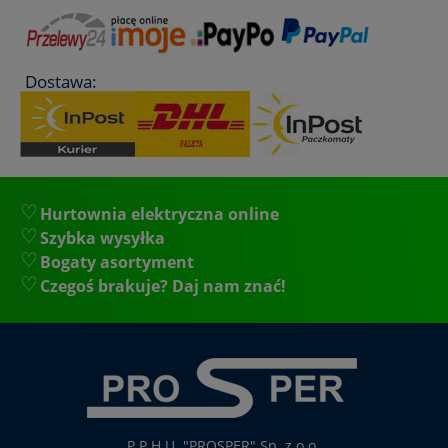
Dostawa:
Hurtownia elektryczna online
Szybka wysyłka
Bogaty asortyment
Czegoś brakuje? Daj nam znać!
P.P.H.U. "PROSPER" Sp. z o.o.