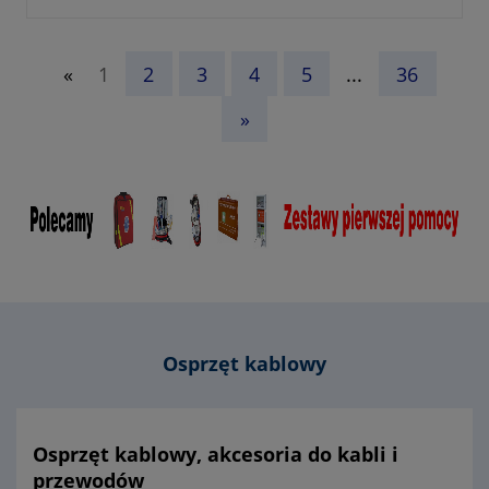
- numer katalogowy BK 3421
- KTM 1131-590-000-110
«
1
2
3
4
5
...
36
»
Osprzęt kablowy
Osprzęt kablowy, akcesoria do kabli i
przewodów