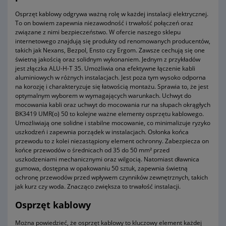
Osprzęt kablowy odgrywa ważną rolę w każdej instalacji elektrycznej.
To on bowiem zapewnia niezawodność i trwałość połączeń oraz
związane z nimi bezpieczeństwo. W ofercie naszego sklepu
internetowego znajdują się produkty od renomowanych producentów,
takich jak Nexans, Bezpol, Ensto czy Ergom. Zawsze cechują się one
świetną jakością oraz solidnym wykonaniem. Jednym z przykładów
jest złączka ALU-H-T 35. Umożliwia ona efektywne łączenie kabli
aluminiowych w różnych instalacjach. Jest poza tym wysoko odporna
na korozję i charakteryzuje się łatwością montażu. Sprawia to, że jest
optymalnym wyborem w wymagających warunkach. Uchwyt do
mocowania kabli oraz uchwyt do mocowania rur na słupach okrągłych
BK3419 UMR(o) 50 to kolejne ważne elementy osprzętu kablowego.
Umożliwiają one solidne i stabilne mocowanie, co minimalizuje ryzyko
uszkodzeń i zapewnia porządek w instalacjach. Osłonka końca
przewodu to z kolei niezastąpiony element ochronny. Zabezpiecza on
końce przewodów o średnicach od 35 do 50 mm² przed
uszkodzeniami mechanicznymi oraz wilgocią. Natomiast dławnica
gumowa, dostępna w opakowaniu 50 sztuk, zapewnia świetną
ochronę przewodów przed wpływem czynników zewnętrznych, takich
jak kurz czy woda. Znacząco zwiększa to trwałość instalacji.
Osprzęt kablowy
Można powiedzieć, że osprzęt kablowy to kluczowy element każdej