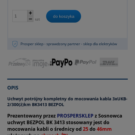
do koszyka
szt
Prosper sklep - sprawdzony partner - sklep dla elektryków
OPIS
Uchwyt potrójny kompletny do mocowania kabla 3xUKB-
2/300(ż)km BK3413 BEZPOL
Prezentowany przez
PROSPERSKLEP
z Sosnowca
uchwyt BEZPOL BK 3413 stosowany jest do
mocowania kabli o średnicy od
25
do
46mm