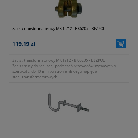
producenta)
Zacisk transformatorowy MK 1s/12 - BK6205 - BEZPOL
119,19 zł
Zacisk transformatorowy MK 1s12 - BK 6205 - BEZPOL
Zacisk służy do realizacji podłączeń przewodów szynowych o
szerokości do 40 mm po stronie niskiego napięcia
stacji transformatorowych.
- numer katalogowy BK 6205
- gwint przyłączeniowy M12
- prąd znamionowy I
250A
max
- moc transformatora do 160kVA
- okres gwarancji 12 miesięcy (lub dłużej zgodnie z wytycznymi
producenta)