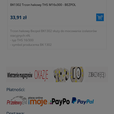
BK1302 Trzon hakowy THS M16x300 - BEZPOL
33,91 zł
Trzon hakowy Bezpol BK1302 służy do mocowania izolatorów
stacyjnych nN.
- typ THS 16/300
- symbol producenta BK 1302
- podkładka 50x50x4
- obciążenie dopuszczalne Fx 6,8kN
- obciążenie dopuszczalne Fy 5,5kN
- wymiar d 16mm zgodnie z oznaczeniem na fotografii nr 2 w
galerii produktu
- wymiar M 16mm zgodnie z oznaczeniem na fotografii nr 2 w
galerii produktu
- wymiar L 300mm zgodnie z oznaczeniem na fotografii nr 2 w
galerii produktu
Płatności:
- wymiar B 110mm zgodnie z oznaczeniem na fotografii nr 2 w
galerii produktu
- wymiar H 16mm zgodnie z oznaczeniem na fotografii nr 2 w
galerii produktu
- wykonany ze stali ocynkowanej ogniowo
Dostawa:
- KTM 1131-690-943-300