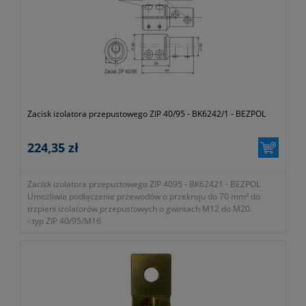
Zacisk izolatora przepustowego ZIP 40/95 - BK6242/1 - BEZPOL
224,35 zł
Zacisk izolatora przepustowego ZIP 4095 - BK62421 - BEZPOL
Umożliwia podłączenie przewodów o przekroju do 70 mm² do
trzpieni izolatorów przepustowych o gwintach M12 do M20.
- typ ZIP 40/95/M16
- gwint przyłączeniowy M16
2
- przekrój przewodu 70mm
- wykonany z mosiądzu galwanizowanego cyną
- symbol producenta BK 6242/1
- KTM 1115-811-040-095
- okres gwarancji 12 miesięcy (lub dłużej zgodnie z wytycznymi