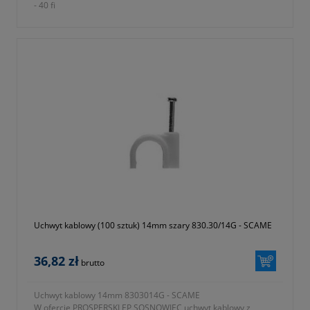
- 40 fi
-
okres gwarancji 12 miesięcy (lub dłużej zgodnie z wytycznymi
producenta)
- symbol producenta EP-UC-040/E
- ocynkowany
Uchwyt kablowy (100 sztuk) 14mm szary 830.30/14G - SCAME
36,82 zł
brutto
Uchwyt kablowy 14mm 8303014G - SCAME
W ofercie PROSPERSKLEP SOSNOWIEC uchwyt kablowy z