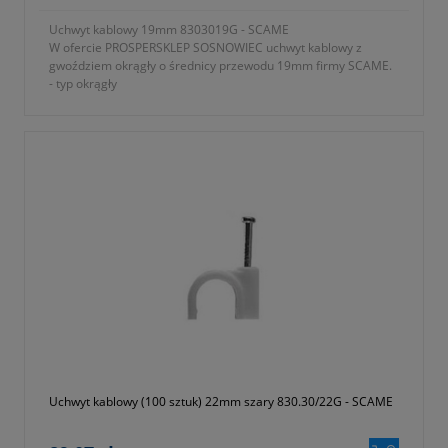
Uchwyt kablowy 19mm 8303019G - SCAME
W ofercie PROSPERSKLEP SOSNOWIEC uchwyt kablowy z
gwoździem okrągły o średnicy przewodu 19mm firmy SCAME.
- typ okrągły
- kolor szary
- jednostka sprzedaży opakowanie 100 sztuk
- średnica przewodu 19mm
- rozmiar 2,5x40mm
- gwarancja 1 rok lub dłużej zgodnie z wytycznymi producenta
Uchwyt kablowy (100 sztuk) 22mm szary 830.30/22G - SCAME