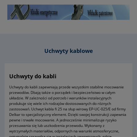
- wysokość H (zgodnie z oznaczeniami na ilustracji nr 1 w
galerii produktu) 60mm
- typ wykonania (zgodnie z oznaczeniami na ilustracji nr 2 w
galerii produktu) drugi
- typ korytka KOPD, KN
- materiał wykonania poliamid
- jednostka sprzedaży opakowanie 10 sztuk
- kolor szary (RAL 7035)
- waga ~ 230g
Uchwyty kablowe
- gwarancja dwa lata
Uchwyty do kabli
Uchwyty do kabli zapewniają przede wszystkim stabilne mocowanie
przewodów. Dbają także o porządek i bezpieczeństwo w całym
układzie. W zależności od potrzeb i warunków instalacyjnych
produkuje się wiele ich rodzajów dostosowanych do różnych
zastosowań. Uchwyt kabla fi 25 na słup wirowy EP-UC-025/E od firmy
Delkar to specjalistyczny element. Dzięki swojej konstrukcji zapewnia
pewne i trwałe mocowanie. A jednocześnie minimalizuje ryzyko
przesuwania się lub uszkodzenia przewodu. Wykonany z
wytrzymałych materiałów, odpornych na warunki atmosferyczne,
optymalnie sprawdza się w instalacjach zewnętrznych, gdzie