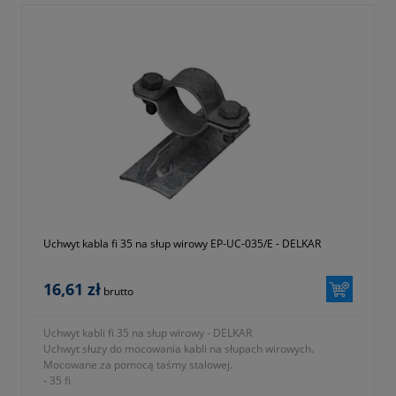
- symbol producenta EP-UC-025/E
- ocynkowany
Uchwyt kabla fi 35 na słup wirowy EP-UC-035/E - DELKAR
16,61 zł
brutto
Uchwyt kabli fi 35 na słup wirowy - DELKAR
Uchwyt służy do mocowania kabli na słupach wirowych.
Mocowane za pomocą taśmy stalowej.
- 35 fi