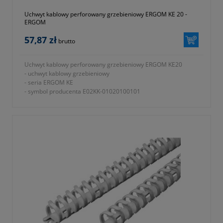
Uchwyt kablowy perforowany grzebieniowy ERGOM KE 20 -
ERGOM
57,87 zł
brutto
Uchwyt kablowy perforowany grzebieniowy ERGOM KE20
- uchwyt kablowy grzebieniowy
- seria ERGOM KE
- symbol producenta E02KK-01020100101
- wymiar A (zgodnie z oznaczeniami na ilustracji nr 2 w galerii
produktu) 20mm
- wymiar B (zgodnie z oznaczeniami na ilustracji nr 2 w galerii
produktu) 14,4mm
- wymiar C (zgodnie z oznaczeniami na ilustracji nr 2 w galerii
produktu) 516mm
- wymiar W (zgodnie z oznaczeniami na ilustracji nr 2 w galerii
produktu) 23mm
- wysokość H (zgodnie z oznaczeniami na ilustracji nr 2 w
galerii produktu) 23mm
- długość L (zgodnie z oznaczeniami na ilustracji nr 2 w galerii
produktu) 508mm
- materiał wykonania poliamid 6.6
- temperatura pracy od -40 ÷ +85 ºC