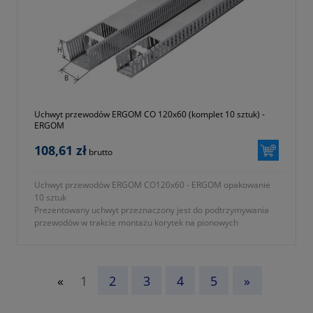
galerii produktu) 40mm
- typ wykonania (zgodnie z oznaczeniami na ilustracji nr 2 w
galerii produktu) drugi
- typ korytka KOPD, KOPDS, KN
- materiał wykonania poliamid
- jednostka sprzedaży opakowanie 10 sztuk
- kolor szary (RAL 7035)
- waga ~ 190g
- gwarancja dwa lata
Uchwyt przewodów ERGOM CO 120x60 (komplet 10 sztuk) -
ERGOM
108,61 zł
brutto
Uchwyt przewodów ERGOM CO120x60 - ERGOM opakowanie
10 sztuk
Prezentowany uchwyt przeznaczony jest do podtrzymywania
przewodów w trakcie montażu korytek na pionowych
powierzchniach.
- uchwyt kablowy przytrzymujący przewody w zwykłych
korytkach KOPD oraz KN
- seria ERGOM CO
«
1
2
3
4
5
»
- symbol producenta E02KK-01040101003
- szerokość B (zgodnie z oznaczeniami na ilustracji nr 1 w
galerii produktu) 120mm