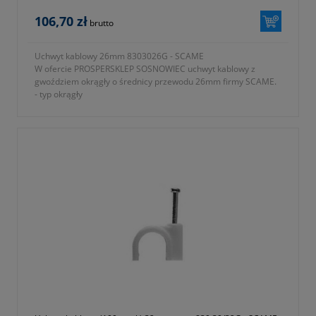
106,70 zł
brutto
Uchwyt kablowy 26mm 8303026G - SCAME
W ofercie PROSPERSKLEP SOSNOWIEC uchwyt kablowy z
gwoździem okrągły o średnicy przewodu 26mm firmy SCAME.
- typ okrągły
- kolor szary
- jednostka sprzedaży opakowanie 100 sztuk
- średnica przewodu 26mm
- rozmiar 2,7x50mm
- gwarancja 1 rok lub dłużej zgodnie z wytycznymi producenta