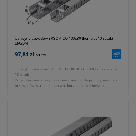
galerii produktu) drugi
- typ korytka KOPD, KN
- materiał wykonania poliamid
- jednostka sprzedaży opakowanie 10 sztuk
- kolor szary (RAL 7035)
- waga ~ 200g
- gwarancja dwa lata
Uchwyt przewodów ERGOM CO 100x80 (komplet 10 sztuk) -
ERGOM
97,84 zł
brutto
Uchwyt przewodów ERGOM CO100x80 - ERGOM opakowanie
10 sztuk
Prezentowany uchwyt przeznaczony jest do podtrzymywania
przewodów w trakcie montażu korytek na pionowych
powierzchniach.
- uchwyt kablowy przytrzymujący przewody w zwykłych
korytkach KOPD oraz KN
- seria ERGOM CO
- symbol producenta E02KK-01040101403
- szerokość B (zgodnie z oznaczeniami na ilustracji nr 1 w
galerii produktu) 100mm
- wysokość H (zgodnie z oznaczeniami na ilustracji nr 1 w
galerii produktu) 80mm