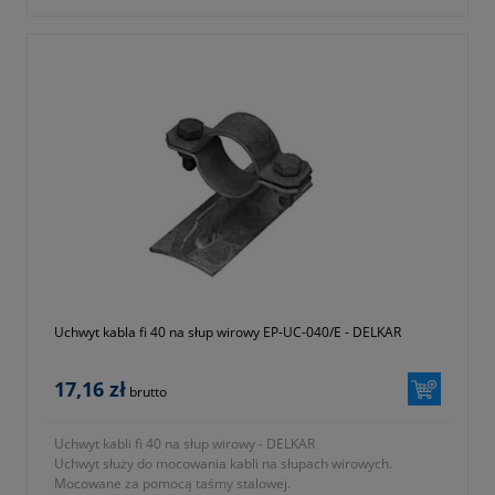
-
okres gwarancji 12 miesięcy (lub dłużej zgodnie z wytycznymi
producenta)
- symbol producenta EP-UC-035/E
- ocynkowany
Uchwyt kabla fi 40 na słup wirowy EP-UC-040/E - DELKAR
17,16 zł
brutto
Uchwyt kabli fi 40 na słup wirowy - DELKAR
Uchwyt służy do mocowania kabli na słupach wirowych.
Mocowane za pomocą taśmy stalowej.