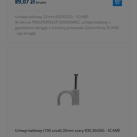
89,07 zł
brutto
Uchwyt kablowy 22mm 8303022G - SCAME
W ofercie PROSPERSKLEP SOSNOWIEC uchwyt kablowy z
gwoździem okrągły o średnicy przewodu 22mm firmy SCAME.
- typ okrągły
- kolor szary
- jednostka sprzedaży opakowanie 100 sztuk
- średnica przewodu 22mm
- rozmiar 2,5x40mm
- gwarancja 1 rok lub dłużej zgodnie z wytycznymi producenta
Uchwyt kablowy (100 sztuk) 26mm szary 830.30/26G - SCAME