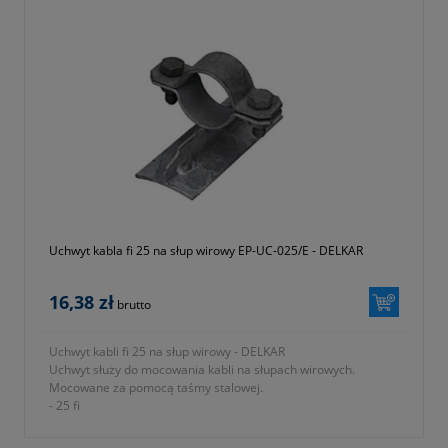
Uchwyt kabla fi 25 na słup wirowy EP-UC-025/E - DELKAR
16,38 zł
brutto
Uchwyt kabli fi 25 na słup wirowy - DELKAR
Uchwyt służy do mocowania kabli na słupach wirowych.
Mocowane za pomocą taśmy stalowej.
- 25 fi
-
okres gwarancji 12 miesięcy (lub dłużej zgodnie z wytycznymi
producenta)