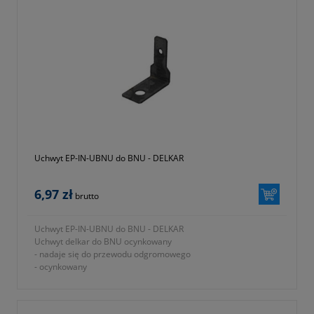
Uchwyt EP-IN-UBNU do BNU - DELKAR
6,97 zł
brutto
Uchwyt EP-IN-UBNU do BNU - DELKAR
Uchwyt delkar do BNU ocynkowany
- nadaje się do przewodu odgromowego
- ocynkowany
-
okres gwarancji 12 miesięcy (lub dłużej zgodnie z wytycznymi
producenta)
- symbol producenta EP-IN-UBNU