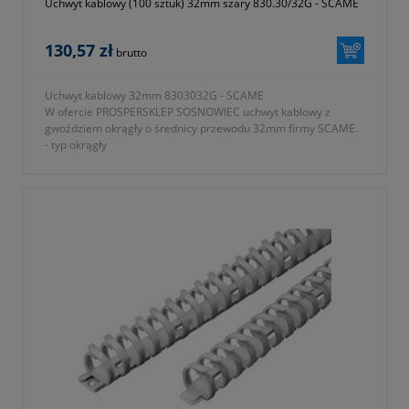
Uchwyt kablowy (100 sztuk) 32mm szary 830.30/32G - SCAME
130,57 zł
brutto
Uchwyt kablowy 32mm 8303032G - SCAME
W ofercie PROSPERSKLEP SOSNOWIEC uchwyt kablowy z
gwoździem okrągły o średnicy przewodu 32mm firmy SCAME.
- typ okrągły
- kolor szary
- jednostka sprzedaży opakowanie 100 sztuk
- średnica przewodu 32mm
- rozmiar 2,7x60mm
- gwarancja 1 rok lub dłużej zgodnie z wytycznymi producenta