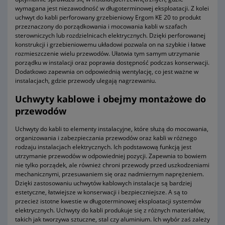
wymagana jest niezawodność w długoterminowej eksploatacji. Z kolei
uchwyt do kabli perforowany grzebieniowy Ergom KE 20 to produkt
przeznaczony do porządkowania i mocowania kabli w szafach
sterowniczych lub rozdzielnicach elektrycznych. Dzięki perforowanej
konstrukcji i grzebieniowemu układowi pozwala on na szybkie i łatwe
rozmieszczenie wielu przewodów. Ułatwia tym samym utrzymanie
porządku w instalacji oraz poprawia dostępność podczas konserwacji.
Dodatkowo zapewnia on odpowiednią wentylację, co jest ważne w
instalacjach, gdzie przewody ulegają nagrzewaniu.
Uchwyty kablowe i obejmy montażowe do
przewodów
Uchwyty do kabli to elementy instalacyjne, które służą do mocowania,
organizowania i zabezpieczania przewodów oraz kabli w różnego
rodzaju instalacjach elektrycznych. Ich podstawową funkcją jest
utrzymanie przewodów w odpowiedniej pozycji. Zapewnia to bowiem
nie tylko porządek, ale również chroni przewody przed uszkodzeniami
mechanicznymi, przesuwaniem się oraz nadmiernym naprężeniem.
Dzięki zastosowaniu uchwytów kablowych instalacje są bardziej
estetyczne, łatwiejsze w konserwacji i bezpieczniejsze. A są to
przecież istotne kwestie w długoterminowej eksploatacji systemów
elektrycznych. Uchwyty do kabli produkuje się z różnych materiałów,
takich jak tworzywa sztuczne, stal czy aluminium. Ich wybór zaś zależy