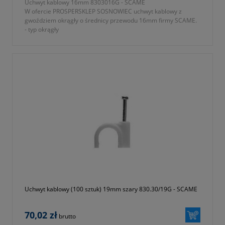
Uchwyt kablowy 16mm 8303016G - SCAME
W ofercie PROSPERSKLEP SOSNOWIEC uchwyt kablowy z
gwoździem okrągły o średnicy przewodu 16mm firmy SCAME.
- typ okrągły
- kolor szary
- jednostka sprzedaży opakowanie 100 sztuk
- średnica przewodu 16mm
- rozmiar 2x35mm
- gwarancja 1 rok lub dłużej zgodnie z wytycznymi producenta
Uchwyt kablowy (100 sztuk) 19mm szary 830.30/19G - SCAME
70,02 zł
brutto