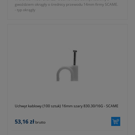
gwoździem okrągły o średnicy przewodu 14mm firmy SCAME.
- typ okrągły
- kolor szary
- jednostka sprzedaży opakowanie 100 sztuk
- średnica przewodu 14mm
- rozmiar 2x27mm
- gwarancja 1 rok lub dłużej zgodnie z wytycznymi producenta
Uchwyt kablowy (100 sztuk) 16mm szary 830.30/16G - SCAME
53,16 zł
brutto