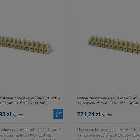
zacisku T85
ć listwy 10 polowa
- stopień szczelności IP20
ój nominalny 1,5mm²
- liczba otworów 2x(3x35 mm² i 10x
ca otworu na przewód 3mm²
- zastosowanie PE/N (nadaje się do 
ść 9,8mm
rozdzielczych serii DOMINO IP40/IP
ć 96mm
24/16-32-48-64 modułowych, natyn
ie znamionowe 450V
oraz IP40 podtynkowych 12-24 – 18
l ~ 120g
modułowych)
ja 1 rok lub dłużej zgodnie z
- wyposażona w nośnik izolacyjny
mi producenta
- kolor szary
- waga 350g
- symbol producenta 654.0320
- gwarancja 1 rok lub dłużej zgodnie
wytycznymi producenta
ciskowa z zaciskami T140 (10 sztuk)
Listwa zaciskowa z zaciskami T140 (
a 35mm² 815.1366 - SCAME
12 polowa 25mm² 815.1365 - SCAM
93 zł
771,24 zł
brutto
brutto
ciskowa z zaciskami T140 (10 sztuk)
Listwa zaciskowa z zaciskami T140 (
a neutralna 8151366 - SCAME
12 polowa neutralna 8151365 - SC