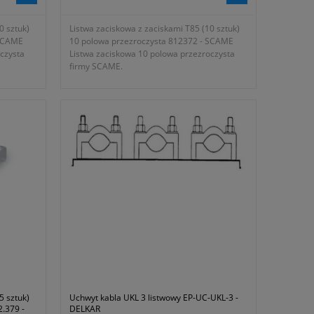
0 sztuk)
Listwa zaciskowa z zaciskami T85 (10 sztuk)
 SCAME
10 polowa przezroczysta 812372 - SCAME
czysta
Listwa zaciskowa 10 polowa przezroczysta
firmy SCAME.
- rodzaj zacisku T85
- wielkość listwy 10 polowa
- przekrój nominalny 4mm²
- średnica otworu na przewód 4,6mm²
- wysokość 12,2mm
- długość 120mm
- napięcie znamionowe 450V
- waga kpl ~ 260g
 z
- gwarancja 1 rok lub dłużej zgodnie z
wytycznymi producenta
5 sztuk)
Uchwyt kabla UKL 3 listwowy EP-UC-UKL-3 -
.379 -
DELKAR