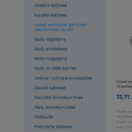
Głowice kablowe
Korytka kablowe
Listwy zaciskowe gwintowe
wielotorowe, zaciski
Mufy odgałęźne
Mufy przelotowe
Mufy rozgałęźne
Mufy nn ZRM 0,6/1kV
Osłona i ochrona przewodów
Listwa za
10 polow
Opaski kablowe
SCAME
72,71 
Palczatki termokurczliwe
Płaty termokurczliwe
Listwa za
Podkładki
10 polow
Listwa z
Pończochy kablowe
firmy SC