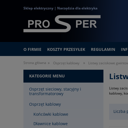
Sklep elektryczny | Narzędzia dla elektryka
O FIRMIE
KOSZTY PRZESYŁEK
REGULAMIN
IN
»
»
Strona główna
Osprzęt kablowy
Listwy zaciskowe gwintow
List
KATEGORIE MENU
Listwy zaci
Osprzęt sieciowy, stacyjny i
transformatorowy
kablowy, ko
Osprzęt kablowy
Liczba 
Końcówki kablowe
Dławnice kablowe