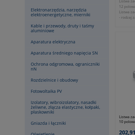
Listwa za
12 polow
Elektronarzędzia, narzędzia
Listwa z
elektroenergetyczne, mierniki
- rodzaj 
- wielkoś
Kable i przewody, druty i taśmy
- przekr
aluminiowe
- średni
- wysoko
Aparatura elektryczna
- wymiar
- napięc
Aparatura średniego napięcia SN
- waga kp
- gwaranc
Ochrona odgromowa, ograniczniki
wytyczny
nN
Rozdzielnice i obudowy
Fotowoltaika PV
Izolatory, wibroizolatory, nasadki
żeliwne, złącza elastyczne, kołpaki,
płaskowniki
Listwa za
10 polow
Gniazda i łączniki
SCAME
202,91
Oświetlenie