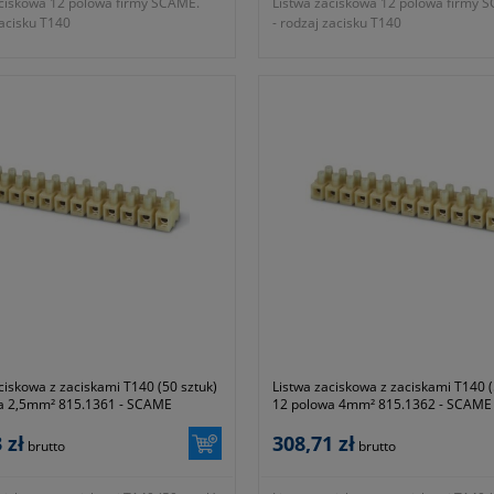
aciskowa 12 polowa firmy SCAME.
Listwa zaciskowa 12 polowa firmy 
zacisku T140
- rodzaj zacisku T140
ć listwy 12 polowa
- wielkość listwy 12 polowa
ój nominalny 35mm²
- przekrój nominalny 25mm²
ca otworu na przewód 5,5mm²
- średnica otworu na przewód 4,3m
ść 22mm
- wysokość 17,5mm
ry 264x46x39mm
- wymiary 210x38x36mm
ie znamionowe 450V
- napięcie znamionowe 450V
l ~ 4320g
- waga kpl ~ 3750g
ja 1 rok lub dłużej zgodnie z
- gwarancja 1 rok lub dłużej zgodnie
mi producenta
wytycznymi producenta
ciskowa z zaciskami T140 (50 sztuk)
Listwa zaciskowa z zaciskami T140 (
a 2,5mm² 815.1361 - SCAME
12 polowa 4mm² 815.1362 - SCAME
 zł
308,71 zł
brutto
brutto