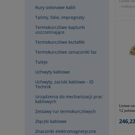
Listwa z
- rodzaj 
Rury osłonowe kabli
- wielkoś
Taśmy, folie, impregnaty
- przekr
- średni
Termokurczliwe kapturki
- wysoko
uszczelniające
- wymia
- napięc
Termokurczliwe kształtki
- waga kp
- gwaranc
Termokurczliwe oznaczniki faz
wytyczny
Tuleje
Uchwyty kablowe
Uchwyty, zaciski kablowe - ID
Technik
Urządzenia do mechanizacji prac
kablowych
Listwa za
12 polow
Zestawy rur termokurczliwych
246,23
Złączki kablowe
Znaczniki elektromagnetyczne