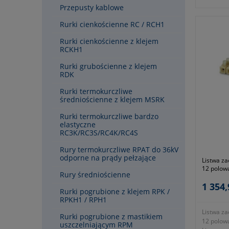
- rodzaj 
Przepusty kablowe
- wielkoś
- przekr
Rurki cienkościenne RC / RCH1
- średni
- wysoko
Rurki cienkościenne z klejem
- długoś
RCKH1
- napięc
- waga kp
Rurki grubościenne z klejem
RDK
- gwaranc
wytyczny
Rurki termokurczliwe
średniościenne z klejem MSRK
Rurki termokurczliwe bardzo
elastyczne
RC3K/RC3S/RC4K/RC4S
Rury termokurczliwe RPAT do 36kV
odporne na prądy pełzające
Listwa za
12 polow
Rury średniościenne
1 354,
Rurki pogrubione z klejem RPK /
RPKH1 / RPH1
Listwa za
Rurki pogrubione z mastikiem
12 polow
uszczelniającym RPM