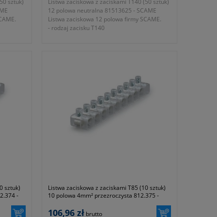
50 sztuk)
Listwa zaciskowa z zaciskami T140 (50 sztuk)
AME
12 polowa neutralna 81513625 - SCAME
SCAME.
Listwa zaciskowa 12 polowa firmy SCAME.
- rodzaj zacisku T140
- wielkość listwy 12 polowa
- przekrój nominalny 6mm²
m²
- średnica otworu na przewód 3,5mm²
- wysokość 10mm
- wymiary 120x16,6x17,4mm
- napięcie znamionowe 450V
- waga kpl ~ 1550g
 z
- gwarancja 1 rok lub dłużej zgodnie z
wytycznymi producenta
0 sztuk)
Listwa zaciskowa z zaciskami T85 (10 sztuk)
2.374 -
10 polowa 4mm² przezroczysta 812.375 -
SCAME
106,96 zł
brutto