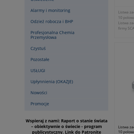
Alarmy i monitoring
Listwa za
10 polow
Odzież robocza i BHP
Listwa z
firmy SC
Profesjonalna Chemia
- rodzaj 
Przemysłowa
- wielkoś
- przekr
Czystuś
- średni
- wysoko
Pozostałe
- długoś
- napięc
USŁUGI
- waga kp
- gwaranc
Upłynnienia (OKAZJE)
wytyczny
Nowości
Promocje
Wspieraj z nami: Raport o stanie świata
– obiektywnie o świecie - program
Listwa za
publicystyczny. Link do Patronite
10 polow