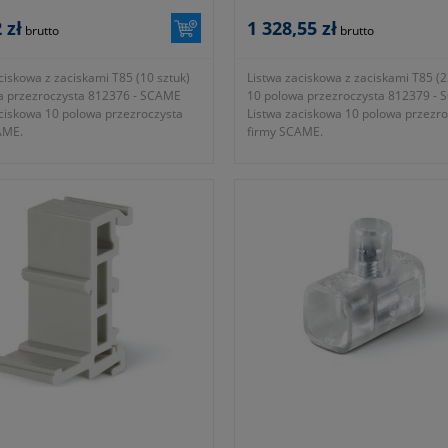
SCAME
 zł
1 328,55 zł
brutto
brutto
ciskowa z zaciskami T85 (10 sztuk)
Listwa zaciskowa z zaciskami T85 (2
a przezroczysta 812376 - SCAME
10 polowa przezroczysta 812379 -
aciskowa 10 polowa przezroczysta
Listwa zaciskowa 10 polowa przezro
AME.
firmy SCAME.
zacisku T85
- rodzaj zacisku T85
ć listwy 10 polowa
- wielkość listwy 10 polowa
ój nominalny 6mm²
- przekrój nominalny 16mm²
ca otworu na przewód 6mm²
- średnica otworu na przewód 10m
ść 14,7mm
- wysokość 21,3mm
ć 145mm
- długość 211mm
ie znamionowe 450V
- napięcie znamionowe 450V
l ~ 400g
- waga kpl ~ 4225g
ja 1 rok lub dłużej zgodnie z
- gwarancja 1 rok lub dłużej zgodnie
mi producenta
wytycznymi producenta