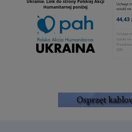
Ukrainie. Link do strony Polskiej Akcji
Uchwyt m
Humanitarnej poniżej
sztuk) na
44,43 
Uchwyt m
sztuk) na
Przedmiot
DIN
- symbol
- waga kp
- gwaranc
wytyczny