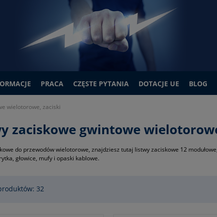
FORMACJE
PRACA
CZĘSTE PYTANIA
DOTACJE UE
BLOG
e wielotorowe, zaciski
wy zaciskowe gwintowe wielotorowe
skowe do przewodów wielotorowe, znajdziesz tutaj listwy zaciskowe 12 modułowe, 
rytka, głowice, mufy i opaski kablowe.
produktów: 32