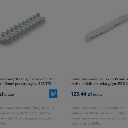
ciskowa (10 sztuk) z zaciskami T85
Listwa zaciskowa PVC 2x 3x35 mm² i
a 1,5mm² przezroczysta 812.372 -
mm² z nośnikiem izolacyjnym IP20 6
SCAME
zł
123,44 zł
brutto
brutto
ciskowa z zaciskami T85 (10 sztuk)
Listwa zaciskowa PVC z nośnikiem
a przezroczysta 812372 - SCAME
izolacyjnym IP20 6540320 - SCAME
aciskowa 10 polowa przezroczysta
Listwa zaciskowa z nośnikiem izola
AME.
IP20 firmy SCAME.