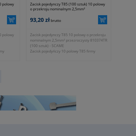
10 polowy
Zacisk pojedynczy T85 (100 sztuk) 10 polowy
o przekroju nominalnym 2,5mm²
przezroczysty 810.374/TR - SCAME
93,20 zł
brutto
10 polowy
Zacisk pojedynczy T85 10 polowy o przekroju
nominalnym 2,5mm² przezroczysty 810374TR
(100 sztuk) - SCAME
rmy
Zacisk pojedyńczy 10 polowy T85 firmy
SCAME.
- rodzaj zacisku T85
- wielkość 10 polowy
- przekrój nominalny 2,5mm²
- średnica otworu na przewód 4mm²
- prąd znamionowy 24A
- napięcie znamionowe 450V~
- kolor przezroczysty
- waga kpl ~ 230g
 z
- gwarancja 1 rok lub dłużej zgodnie z
wytycznymi producenta