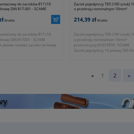
ontażowy do zacisków 817 (10
Zacisk pojedynczy T85 (100 sztuk) 
 listwę DIN 817.001 - SCAME
o przekroju nominalnym 10mm²
przezroczysty 810.378/TR - SCAME
zł
214,39 zł
brutto
brutto
ontażowy do zacisków 817 (10
Zacisk pojedynczy T85 (100 sztuk) 
 listwę DIN 817001 - SCAME
o przekroju nominalnym 10mm²
 ułatwia montaż zacisku na listwę
przezroczysty 810378TR - SCAME
Zacisk pojedyńczy 10 polowy T85 fi
 producenta 817.001
SCAME.
l ~ 76g
- rodzaj zacisku T85
ja 1 rok lub dłużej zgodnie z
- wielkość 10 polowy
mi producenta
- przekrój nominalny 10mm²
«
1
2
»
- średnica otworu na przewód 8mm²
- prąd znamionowy 57A
- napięcie znamionowe 450V~
- kolor przezroczysty
- waga kpl ~ 710g
- gwarancja 1 rok lub dłużej zgodnie
wytycznymi producenta