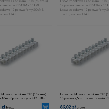
ciskowa z zaciskami T140 (50 sztuk)
Listwa zaciskowa z zaciskami T140 (
a neutralna 8151361 - SCAME
12 polowa neutralna 8151362 - SC
aciskowa 12 polowa firmy SCAME.
Listwa zaciskowa 12 polowa firmy 
zacisku T140
- rodzaj zacisku T140
ć listwy 12 polowa
- wielkość listwy 12 polowa
ój nominalny 2,5mm²
- przekrój nominalny 4mm²
ca otworu na przewód 2,6mm²
- średnica otworu na przewód 3,5m
ść 8mm
- wysokość 10mm
y 95,5x15,5x16mm
- wymiary 120x16,6x17,4mm
ie znamionowe 250V
- napięcie znamionowe 450V
l ~ 1300g
- waga kpl ~ 1800g
ja 1 rok lub dłużej zgodnie z
- gwarancja 1 rok lub dłużej zgodnie
mi producenta
wytycznymi producenta
ciskowa z zaciskami T85 (10 sztuk)
Listwa zaciskowa z zaciskami T85 (1
a 10mm² przezroczysta 812.378 -
10 polowa 2,5mm² przezroczysta 81
SCAME
 zł
86,02 zł
brutto
brutto