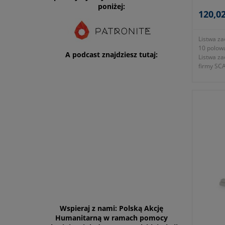
SCAME
poniżej:
120,02
Listwa za
10 polow
A podcast znajdziesz tutaj:
Listwa z
firmy SC
- rodzaj 
- wielkoś
- przekr
- średni
- wysoko
- długoś
- napięc
- waga kp
- gwaranc
wytyczny
Wspieraj z nami: Polską Akcję
Humanitarną w ramach pomocy