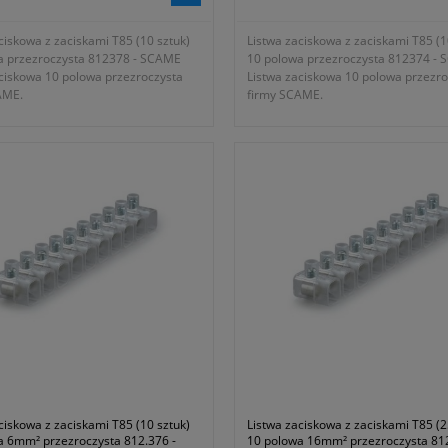
ciskowa z zaciskami T85 (10 sztuk)
Listwa zaciskowa z zaciskami T85 (1
a przezroczysta 812378 - SCAME
10 polowa przezroczysta 812374 -
aciskowa 10 polowa przezroczysta
Listwa zaciskowa 10 polowa przezro
AME.
firmy SCAME.
zacisku T85
- rodzaj zacisku T85
ć listwy 10 polowa
- wielkość listwy 10 polowa
ój nominalny 10mm²
- przekrój nominalny 2,5mm²
ca otworu na przewód 8mm²
- średnica otworu na przewód 4mm²
ść 17mm
- wysokość 12,2mm
ć 168mm
- długość 120mm
ie znamionowe 450V
- napięcie znamionowe 450V
l ~ 710g
- waga kpl ~ 230g
ja 1 rok lub dłużej zgodnie z
- gwarancja 1 rok lub dłużej zgodnie
mi producenta
wytycznymi producenta
ciskowa z zaciskami T85 (10 sztuk)
Listwa zaciskowa z zaciskami T85 (2
a 6mm² przezroczysta 812.376 -
10 polowa 16mm² przezroczysta 812