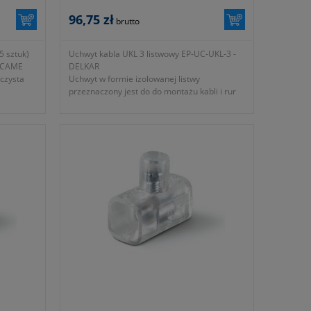
96,75 zł
brutto
5 sztuk)
Uchwyt kabla UKL 3 listwowy EP-UC-UKL-3 -
 SCAME
DELKAR
czysta
Uchwyt w formie izolowanej listwy
przeznaczony jest do do montażu kabli i rur
na ścianie.
- średnica Ø 25-46mm
- długość L 310mm
m²
- waga ~ 1100g
-
okres gwarancji 12 miesięcy (lub dłużej
zgodnie z wytycznymi producenta)
- dawny symbol 0-783-000-000-000
- symbol producenta EP-UC-UKL-3
 z