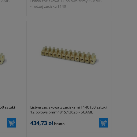
SCAME.
Listwa zaciskowa 12 polowa firmy SCAME.
- rodzaj zacisku T140
- wielkość listwy 12 polowa
- przekrój nominalny 16mm²
m²
- średnica otworu na przewód 4,3mm²
- wysokość 14,5mm
- wymiary 174x30x24,5mm
- napięcie znamionowe 450V
- waga kpl ~ 2775g
 z
- gwarancja 1 rok lub dłużej zgodnie z
wytycznymi producenta
50 sztuk)
Listwa zaciskowa z zaciskami T140 (50 sztuk)
12 polowa 6mm² 815.13625 - SCAME
434,73 zł
brutto