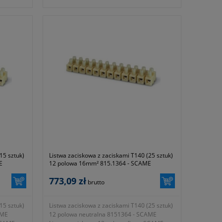
- stopień szczelności IP20
16 mm²)
- liczba otworów 3x(2x35 mm² i 6x16 mm²)
skrzynek
- zastosowanie L1-L2-L3 (nadaje się do
66 12-
skrzynek rozdzielczych serii DOMINO
kowych
IP40/IP66 12-24/16-32-48-64 modułowych,
-36-54
natynkowych oraz IP40 podtynkowych 12-24
&18-36-54 modułowych)
- wyposażona w nośnik izolacyjny
- kolor szary
- waga 332g
- symbol producenta 654.0330
 z
- gwarancja 1 rok lub dłużej zgodnie z
wytycznymi producenta
15 sztuk)
Listwa zaciskowa z zaciskami T140 (25 sztuk)
E
12 polowa 16mm² 815.1364 - SCAME
773,09 zł
brutto
15 sztuk)
Listwa zaciskowa z zaciskami T140 (25 sztuk)
AME
12 polowa neutralna 8151364 - SCAME