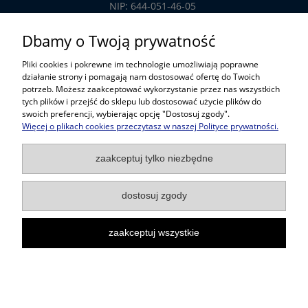
NIP: 644-051-46-05
tel.: 32-785-29-00
Dbamy o Twoją prywatność
tel. kom: 609-808-147
Pliki cookies i pokrewne im technologie umożliwiają poprawne
handlowy@prosper.com.pl
działanie strony i pomagają nam dostosować ofertę do Twoich
potrzeb. Możesz zaakceptować wykorzystanie przez nas wszystkich
tych plików i przejść do sklepu lub dostosować użycie plików do
Informacje
swoich preferencji, wybierając opcję "Dostosuj zgody".
Więcej o plikach cookies przeczytasz w naszej Polityce prywatności.
Pomoc w zakupach
zaakceptuj tylko niezbędne
Popularne kategorie
dostosuj zgody
zaakceptuj wszystkie