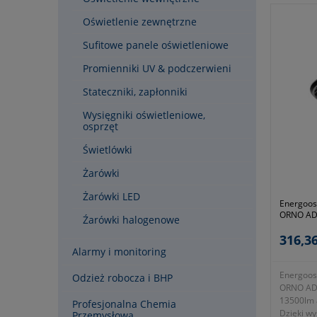
Natychmi
Oświetlenie zewnętrzne
zmiana, k
wypadku.
Sufitowe panele oświetleniowe
Promienniki UV & podczerwieni
Stateczniki, zapłonniki
Wysięgniki oświetleniowe,
osprzęt
Świetlówki
Żarówki
Żarówki LED
Energoos
ORNO ADV
Źarówki halogenowe
13500lm 
316,36
Alarmy i monitoring
Energoos
Odzież robocza i BHP
ORNO ADV
13500lm 
Profesjonalna Chemia
Dzięki wy
Przemysłowa