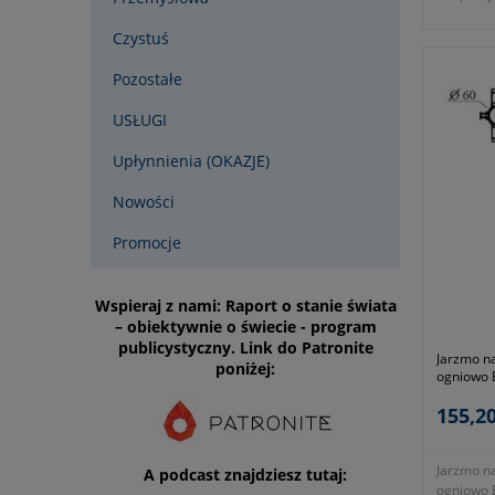
jest odpo
atmosfery
Czystuś
idealnie 
hal maga
Pozostałe
SMD, gwa
mają dłu
USŁUGI
Prezento
mocą 150W
Upłynnienia (OKAZJE)
o natural
4000K.
Nowości
- strumie
Promocje
nominaln
diody LE
barwowa 
Wspieraj z nami: Raport o stanie świata
barw CRI>
– obiektywnie o świecie - program
klasa efe
publicystyczny. Link do Patronite
- żywotn
Jarzmo n
poniżej:
35000h, 
ogniowo 
IK08, sto
- tempera
155,20
- głębok
- szerok
Jarzmo n
- wysoko
A podcast znajdziesz tutaj:
ogniowo 
- wykonan