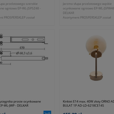
łupa przelotowego szerokie
Jarzmo słupa przelotowego wąskie
ne ogniowo EP-WL-JSPSZ48 -
ocynkowane ogniowo EP-WL-JSPW48
DELKAR
nt PROSPERSKLEP został
Asortyment PROSPERSKLEP został
ny o jarzmo szerokie słupa
uzupełniony o jarzmo wąskie słupa
wego, ocynkowane ogniowo
przelotowego, ocynkowane ogniowo
zone do uchwycenia wysięgnika rury
przeznaczone do uchwycenia wysięg
cy 48-50mm na słupach ŻN.
o średnicy 48-50mm na słupach ŻN.
ść H = 170mm
- wysokość H = 120mm
arancji 12 miesięcy (lub dłużej
-
okres gwarancji 12 miesięcy (lub d
z wytycznymi producenta)
zgodnie z wytycznymi producenta)
symbol 0-459-000-000-000
- dawny symbol 0-458-000-000-000
 producenta EP-WL-JSPSZ48
- symbol producenta EP-WL-JSPW48
wane ogniowo
- ocynkowane ogniowo
ysięgnika proste ocynkowane
Kinkiet E14 max. 40W złoty ORNO A
EP-WL-JWP - DELKAR
BULAT 1P AD-LD-6218CE14S