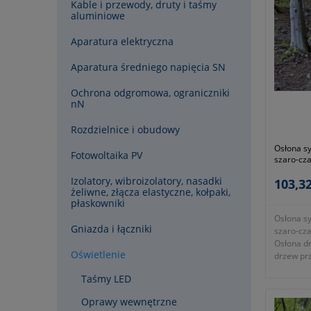
Kable i przewody, druty i taśmy
aluminiowe
Aparatura elektryczna
Aparatura średniego napięcia SN
Ochrona odgromowa, ograniczniki
nN
Rozdzielnice i obudowy
Osłona s
Fotowoltaika PV
szaro-cz
Izolatory, wibroizolatory, nasadki
103,32
żeliwne, złącza elastyczne, kołpaki,
płaskowniki
Osłona s
Gniazda i łączniki
szaro-cz
Osłona d
Oświetlenie
drzew prz
sygnaliz
Taśmy LED
systemem
ochrona ż
Oprawy wewnętrzne
eliminuje