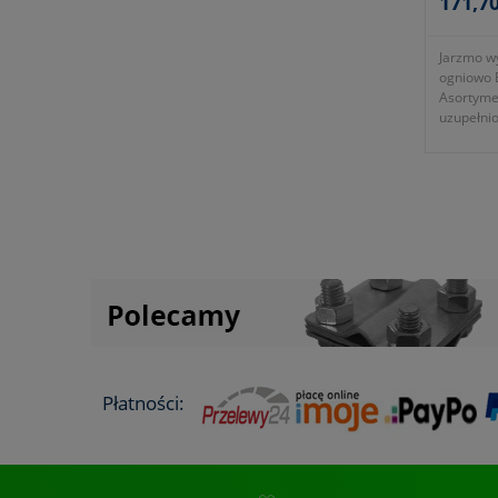
171,70
Jarzmo w
ogniowo 
Asortyme
uzupełnio
ogniowo 
średnicy
- długoś
-
okres gw
zgodnie 
- dawny 
- symbol
- ocynko
Płatności: