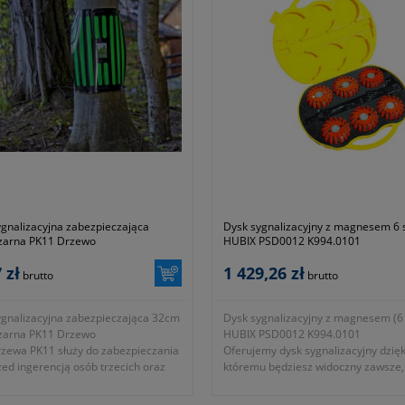
wypadku.
ygnalizacyjna zabezpieczająca
Dysk sygnalizacyjny z magnesem 6 
czarna PK11 Drzewo
HUBIX PSD0012 K994.0101
 zł
1 429,26 zł
brutto
brutto
ygnalizacyjna zabezpieczająca 32cm
Dysk sygnalizacyjny z magnesem (6 
czarna PK11 Drzewo
HUBIX PSD0012 K994.0101
rzewa PK11 służy do zabezpieczania
Oferujemy dysk sygnalizacyjny dzięk
ed ingerencją osób trzecich oraz
któremu będziesz widoczny zawsze,
ują obecność drzewa specjalnym
zajdzie potrzeba.
m odblaskowym.
- model PSD0012