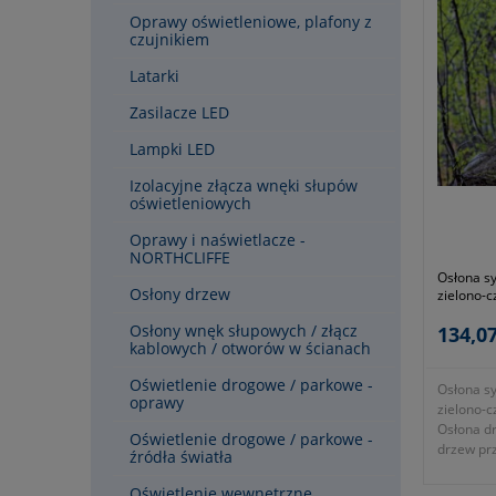
Oprawy oświetleniowe, plafony z
czujnikiem
Latarki
Zasilacze LED
Lampki LED
Izolacyjne złącza wnęki słupów
oświetleniowych
Oprawy i naświetlacze -
NORTHCLIFFE
Osłona s
Osłony drzew
zielono-
Osłony wnęk słupowych / złącz
134,07
kablowych / otworów w ścianach
Oświetlenie drogowe / parkowe -
Osłona s
oprawy
zielono-
Osłona d
Oświetlenie drogowe / parkowe -
drzew prz
źródła światła
sygnaliz
systeme
Oświetlenie wewnętrzne