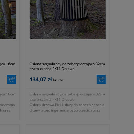
jąca 16cm
Osłona sygnalizacyjna zabezpieczająca 32cm
szaro-czarna PK11 Drzewo
134,07 zł
brutto
jąca 16cm
Osłona sygnalizacyjna zabezpieczająca 32cm
szaro-czarna PK11 Drzewo
pieczania
Osłony drzewa PK11 służy do zabezpieczania
ch oraz
drzew przed ingerencją osób trzecich oraz
alnym
sygnalizują obecność drzewa specjalnym
systemem odblaskowym. Natychmiastowa
dna mała
ochrona życia – jedna mała zmiana, która
icznego
eliminuje ryzyko tragicznego wypadku.