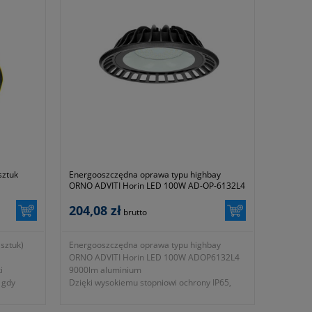
*PRODUKT CHRONIONY W URZĘDZIE
PATENTOWYM
sztuk
Energooszczędna oprawa typu highbay
ORNO ADVITI Horin LED 100W AD-OP-6132L4
9000lm aluminium
204,08 zł
brutto
sztuk)
Energooszczędna oprawa typu highbay
ORNO ADVITI Horin LED 100W ADOP6132L4
i
9000lm aluminium
 gdy
Dzięki wysokiemu stopniowi ochrony IP65,
jest odporna na działanie warunków
atmosferycznych i kurzu, co sprawia, że