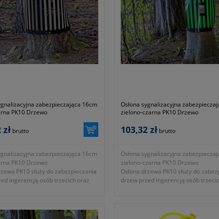
ygnalizacyjna zabezpieczająca 16cm
Osłona sygnalizacyjna zabezpiecza
arna PK10 Drzewo
zielono-czarna PK10 Drzewo
 zł
103,32 zł
brutto
brutto
ygnalizacyjna zabezpieczająca 16cm
Osłona sygnalizacyjna zabezpiecza
arna PK10 Drzewo
zielono-czarna PK10 Drzewo
rzewa PK10 służy do zabezpieczania
Osłona drzewa PK10 służy do zabez
ed ingerencją osób trzecich oraz
drzew przed ingerencją osób trzeci
ują obecność drzewa specjalnym
sygnalizują obecność drzewa specj
 odblaskowym. Natychmiastowa
systemem odblaskowym.
ycia – jedna mała zmiana, która
Natychmiastowa ochrona życia – je
 ryzyko tragicznego wypadku.
zmiana, która eliminuje ryzyko trag