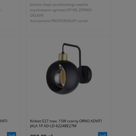
Jarzmo słupa przelotowego wąskie
 -
ocynkowane ogniowo EP-WL-JSPW60 -
DELKAR
Asortyment PROSPERSKLEP został
uzupełniony o jarzmo wąskie słupa
przelotowego, ocynkowane ogniowo
nika rury
przeznaczone do uchwycenia wysięgnika rury
o średnicy 60mm na słupach ŻN.
łużej
-
okres gwarancji 12 miesięcy (lub dłużej
zgodnie z wytycznymi producenta)
- symbol producenta EP-WL-JSPW60
- ocynkowane ogniowo
DVITI
Kinkiet E27 max. 15W czarny ORNO ADVITI
JALA 1P AD-LD-6224BE27M