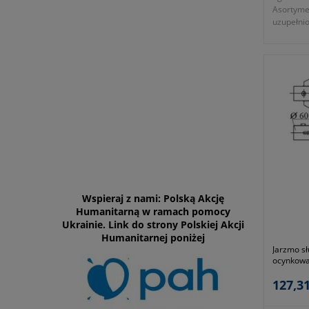
Asortyme
szkła
uzupełnio
- symbol
ocynkowa
mocowani
Gwarancja
60mm nad
- długoś
-
okres gw
zgodnie 
- dawny 
- symbol
- ocynko
Wspieraj z nami: Polską Akcję
Humanitarną w ramach pomocy
Ukrainie. Link do strony Polskiej Akcji
Humanitarnej poniżej
Jarzmo s
ocynkowa
DELKAR
127,31