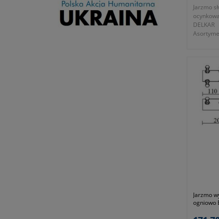
Jarzmo s
ocynkowa
DELKAR
Asortyme
uzupełnio
przeloto
przeznac
o średni
- wysoko
-
okres gw
zgodnie 
- dawny 
- symbol
- ocynko
Jarzmo w
ogniowo 