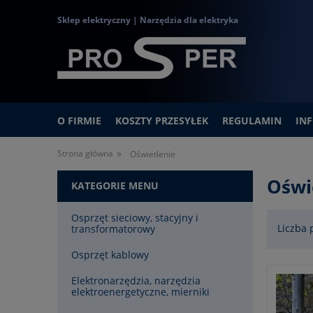
Sklep elektryczny | Narzędzia dla elektryka
O FIRMIE
KOSZTY PRZESYŁEK
REGULAMIN
IN
»
Strona główna
Oświetlenie
Oświ
KATEGORIE MENU
Osprzęt sieciowy, stacyjny i
Liczba 
transformatorowy
Osprzęt kablowy
Elektronarzędzia, narzędzia
elektroenergetyczne, mierniki