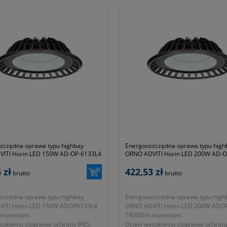
astowa ochrona życia – jedna mała
- symbol producenta K994.0101
tóra eliminuje ryzyko tragicznego
- gwarancja dwa lata
zczędna oprawa typu highbay
Energooszczędna oprawa typu high
ITI Horin LED 150W AD-OP-6133L4
ORNO ADVITI Horin LED 200W AD-
aluminium
18000lm aluminium
 zł
422,53 zł
brutto
brutto
zczędna oprawa typu highbay
Energooszczędna oprawa typu high
ITI Horin LED 150W ADOP6133L4
ORNO ADVITI Horin LED 200W ADO
aluminium
18000lm aluminium
sokiemu stopniowi ochrony IP65,
Dzięki wysokiemu stopniowi ochrony