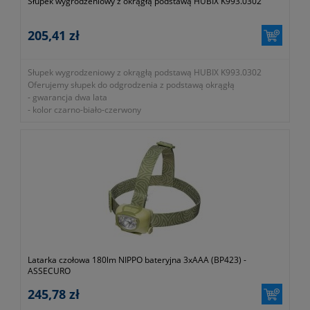
Słupek wygrodzeniowy z okrągłą podstawą HUBIX K993.0302
205,41 zł
Słupek wygrodzeniowy z okrągłą podstawą HUBIX K993.0302
Oferujemy słupek do odgrodzenia z podstawą okrągłą
- gwarancja dwa lata
- kolor czarno-biało-czerwony
- przeznaczony do wygradzania miejsca pracy
- symbol producenta K993.0302
Latarka czołowa 180lm NIPPO bateryjna 3xAAA (BP423) -
ASSECURO
245,78 zł