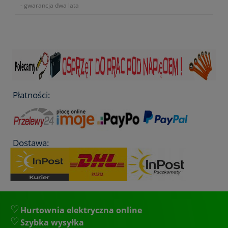
- NIPPO
- gwarancja dwa lata
- zasilanie 3XAAA
- wodoodporność IPX4
- odporna na upadek z 1m
- masa 0,076kg
- okres gwarancji 12 miesięcy (lub dłużej zgodnie z wytycznymi
producenta)
Płatności:
Dostawa:
Hurtownia elektryczna online
Szybka wysyłka