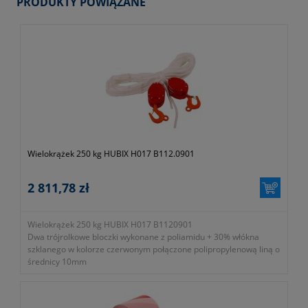
PRODUKTY POWIĄZANE
Wielokrążek 250 kg HUBIX H017 B112.0901
2 811,78 zł
Wielokrążek 250 kg HUBIX H017 B1120901
Dwa trójrolkowe bloczki wykonane z poliamidu + 30% włókna
szklanego w kolorze czerwonym połączone polipropylenową liną o
średnicy 10mm
- maks obciążenie 250 daN
- model h017
- symbol producenta B112.0901