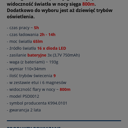
widoczność światła w nocy sięga
800m
.
Dodatkowo do wyboru jest aż dziewięć trybów
oświetlenia.
- czas pracy ~
5h
- czas ładowania
2h - 14h
- moc światła
65lm
- źródło światła
16 x dioda LED
- zasilanie
bateryjne
3x (3,7V 750mAh)
- waga (z bateriami) ~ 193g
- wymiar 110×34mm
- ilość trybów świecenia
9
- w zestawie etui i 6 magnesów
- widoczność flary w nocy ~
800m
- model PSD0012
- symbol producenta K994.0101
- gwarancja 2 lata