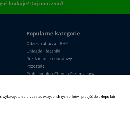
goś brakuje? Daj nam znać!
Popularne kategorie
Odzież robocza i BHP
Gniazda i łączniki
Rozdzielnice i obudowy
Pozostałe
Profesjonalna Chemia Przemysłowa
Usługi
owy
Upłynnienia (OKAZJE)
wykorzystanie przez nas wszystkich tych plików i przejść do sklepu lub