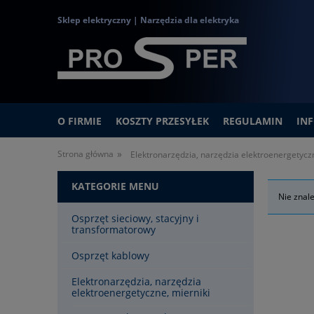
Sklep elektryczny | Narzędzia dla elektryka
O FIRMIE
KOSZTY PRZESYŁEK
REGULAMIN
IN
»
Strona główna
Elektronarzędzia, narzędzia elektroenergetyczn
KATEGORIE MENU
Nie znal
Osprzęt sieciowy, stacyjny i
transformatorowy
Osprzęt kablowy
Elektronarzędzia, narzędzia
elektroenergetyczne, mierniki