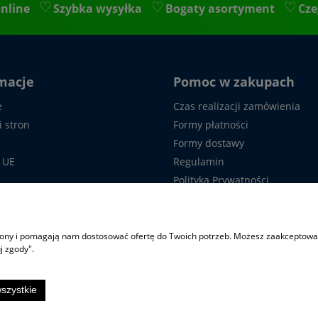
nline
Szybka wysyłka
Bogaty asortyment
Cze
macje
Pomoc w zakupach
e
Czas realizacji zamówienia
i stron
Formy płatności
Formy dostawy
 UE
Regulamin
Polityka Prywatności
 z nami
Formularz reklamacyjny
Formularz odstąpienia od um
Częste pytania
trony i pomagają nam dostosować ofertę do Twoich potrzeb. Możesz zaakceptować 
j zgody".
szystkie