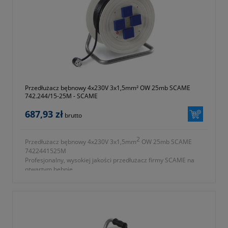
Przedłużacz bębnowy 4x230V 3x1,5mm² OW 25mb SCAME
742.244/15-25M - SCAME
687,93 zł
brutto
2
Przedłużacz bębnowy 4x230V 3x1,5mm
OW 25mb SCAME
7422441525M
Profesjonalny, wysokiej jakości przedłużacz firmy SCAME na
otwartym bębnie.
2
- ilość gniazd 4x230V 3x1,5mm
OW
- długość przewodu 25m
- przewód wykonany z gumy
- waga 6500g
- symbol producenta 742.244/15-25M
- okres gwarancji 12 miesięcy (lub dłużej zgodnie z wytycznymi