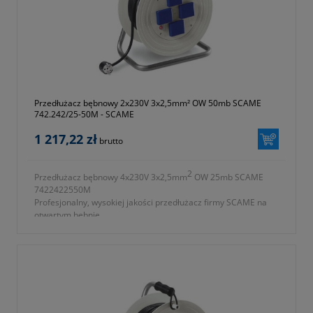
Przedłużacz bębnowy 2x230V 3x2,5mm² OW 50mb SCAME
742.242/25-50M - SCAME
1 217,22 zł
brutto
2
Przedłużacz bębnowy 4x230V 3x2,5mm
OW 25mb SCAME
7422422550M
Profesjonalny, wysokiej jakości przedłużacz firmy SCAME na
otwartym bębnie.
2
- ilość gniazd 2x230V 3x2,5mm
OW
- długość przewodu 50m
- przewód wykonany z gumy
- waga 12500g
- symbol producenta 742.242/25-50M
- okres gwarancji 12 miesięcy (lub dłużej zgodnie z wytycznymi
producenta)