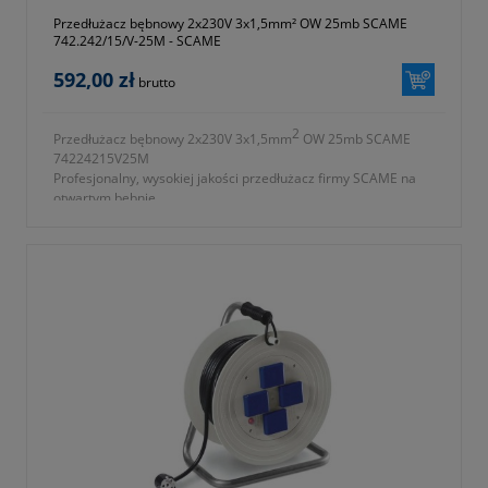
Przedłużacz bębnowy 2x230V 3x1,5mm² OW 25mb SCAME
742.242/15/V-25M - SCAME
592,00 zł
brutto
2
Przedłużacz bębnowy 2x230V 3x1,5mm
OW 25mb SCAME
74224215V25M
Profesjonalny, wysokiej jakości przedłużacz firmy SCAME na
otwartym bębnie.
2
- ilość gniazd 2x230V 3x1,5mm
OW
- długość przewodu 25m
- przewód wykonany z PCV
- symbol producenta 742.242/15/V-25M
- okres gwarancji 12 miesięcy (lub dłużej zgodnie z wytycznymi
producenta)