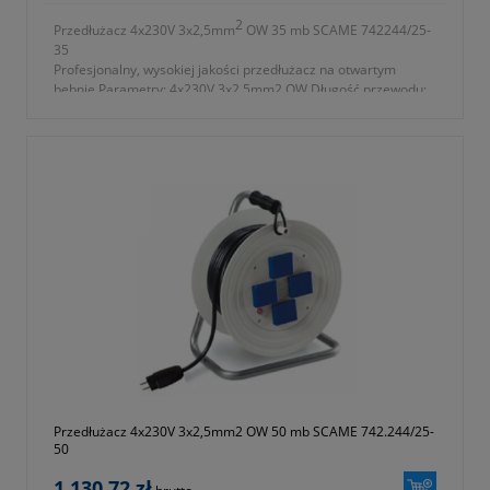
2
Przedłużacz 4x230V 3x2,5mm
OW 35 mb SCAME 742244/25-
35
Profesjonalny, wysokiej jakości przedłużacz na otwartym
bębnie Parametry: 4x230V 3x2,5mm2 OW Długość przewodu:
35m 742.244/25-35M
Przedłużacz 4x230V 3x2,5mm2 OW 50 mb SCAME 742.244/25-
50
1 130,72 zł