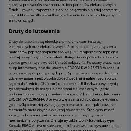
łączenia przewodów oraz montażu komponentów elektronicznych.
Dzięki lutowaniu zapewniają stabilne połączenia o niskiej rezystancji,
co jest kluczowe dla prawidłowego działania instalacji elektrycznych i
elektronicznych.
Druty do lutowania
Druty do lutowania są nieodłącznym elementem instalacji
elektrycznych oraz elektronicznych. Proces ten polega na łączeniu
materiałów poprzez stopienie spoiwa (lutu) temperaturze topnienia
niższej niż łączonych materiałów. Dlatego tez odpowiednio dobrane
spoiwo gwarantuje trwałość i jakość połączenia. Polecany przez nasz
sklep internetowy drut do lutowania ERGOM DW 0.25/TLR to produkt
przeznaczony do precyzyjnych prac. Sprawdza się on wszędzie tam,
gdzie wymagana jest wysoka dokładność i minimalne ilości spoiwa.
Jego mała średnica (0,25 mm) oraz topnik TLR (bezkwasowy) czynią
go optymalnym do pracy z elementami elektronicznymi, gdzie
nadmiar topnika może powodować korozję. Z kolei drut do lutowania
ERGOM DW 2.00/SN-CU to typ o większej średnicy. Zaprojektowano
go z myślą o bardziej wymagających pracach, takich jak lutowanie
elementów metalowych o większej powierzchni. Stop cyna-miedź
zapewnia bowiem świetną zwilżalność spoin i wytrzymałość
mechaniczną połączenia. Oferujemy także topnik lutowniczy typu
Kontakt ERGOM. Jest to substancja, która ułatwia rozpływanie się lutu
po powierzchni łączonych elementów, usuwając tlenki i