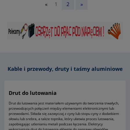
«
1
2
»
- waga 8100g
- symbol producenta 742.244/15-30M
- okres gwarancji 12 miesięcy (lub dłużej zgodnie z wytycznymi
producenta)
Kable i przewody, druty i taśmy aluminiowe
Drut do lutowania
Drut do lutowania jest materiałem używanym do tworzenia trwałych,
przewodzących połączeń między elementami elektronicznymi lub
przewodami. Składa się zazwyczaj z cyny lub stopu cyny z dodatkiem
ołowiu lub srebra, a także topnika, który ułatwia proces lutowania,
zapobiegając utlenianiu metali podczas łączenia. Elektrycy
wykorzystują drut do lutowania głównie do naprawy obwodów,