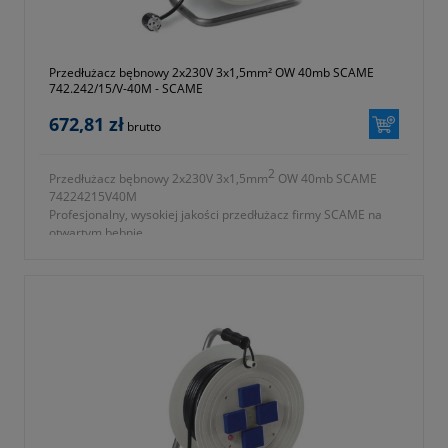
Przedłużacz bębnowy 2x230V 3x1,5mm² OW 40mb SCAME
742.242/15/V-40M - SCAME
672,81 zł
brutto
2
Przedłużacz bębnowy 2x230V 3x1,5mm
OW 40mb SCAME
74224215V40M
Profesjonalny, wysokiej jakości przedłużacz firmy SCAME na
otwartym bębnie.
2
- ilość gniazd 2x230V 3x1,5mm
OW
- długość przewodu 40m
- przewód wykonany z PCV
- symbol producenta 742.242/15/V-40M
- okres gwarancji 12 miesięcy (lub dłużej zgodnie z wytycznymi
producenta)