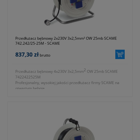
Przedłużacz bębnowy 2x230V 3x2,5mm² OW 25mb SCAME
742.242/25-25M - SCAME
837,30 zł
brutto
2
Przedłużacz bębnowy 4x230V 3x2,5mm
OW 25mb SCAME
7422422525M
Profesjonalny, wysokiej jakości przedłużacz firmy SCAME na
otwartym bębnie.
2
- ilość gniazd 2x230V 3x2,5mm
OW
- długość przewodu 25m
- przewód wykonany z gumy
- waga 6500g
- symbol producenta 742.242/25-25M
- okres gwarancji 12 miesięcy (lub dłużej zgodnie z wytycznymi
producenta)