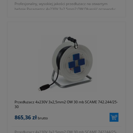
Profesjonalny, wysokiej jakości przedłużacz na otwartym
bębnie Parametry: 4x230V 3x2,5mm2 OW Długość przewodu:
25m 742.244/25-25M
Przedłużacz 4x230V 3x2,5mm2 OW 30 mb SCAME 742.244/25-
30
865,36 zł
brutto
Przedłużacz 4x230V 3x2,5mm2 OW 30 mb SCAME 742244/25-