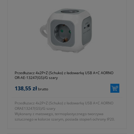
Przedłużacz 4x2P+Z (Schuko) z ładowarką USB A+C AORNO
OR-AE-13247(GS)/G szary
138,55 zł
brutto
Przedłużacz 4x2P+Z (Schuko) z ładowarką USB A+C AORNO
ORAE13247(GS)/G szary
Wykonany z matowego, termoplastycznego tworzywa
sztucznego w kolorze szarym, posiada stopień ochrony IP20.
Wyposażony w 4 gniazda ze stykiem ochronnym (Schuko) oraz
2 gniazda USB, dzięki którym zyskujemy funkcję ładowarki.