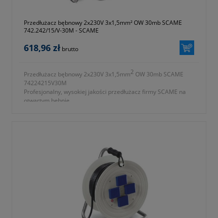
Przedłużacz bębnowy 2x230V 3x1,5mm² OW 30mb SCAME
742.242/15/V-30M - SCAME
618,96 zł
brutto
2
Przedłużacz bębnowy 2x230V 3x1,5mm
OW 30mb SCAME
74224215V30M
Profesjonalny, wysokiej jakości przedłużacz firmy SCAME na
otwartym bębnie.
2
- ilość gniazd 2x230V 3x1,5mm
OW
- długość przewodu 30m
- przewód wykonany z PCV
- symbol producenta 742.242/15/V-30M
- okres gwarancji 12 miesięcy (lub dłużej zgodnie z wytycznymi
producenta)