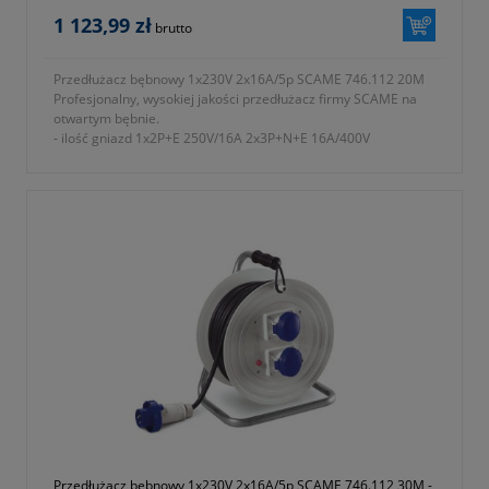
1 123,99 zł
brutto
Przedłużacz bębnowy 1x230V 2x16A/5p SCAME 746.112 20M
Profesjonalny, wysokiej jakości przedłużacz firmy SCAME na
otwartym bębnie.
- ilość gniazd 1x2P+E 250V/16A 2x3P+N+E 16A/400V
- długość przewodu 20m
- przewód H07 RN-F5G2,5
- waga 9680g
- symbol producenta 746.112/20M
- okres gwarancji 12 miesięcy (lub dłużej zgodnie z wytycznymi
producenta)
Przedłużacz bębnowy 1x230V 2x16A/5p SCAME 746.112 30M -