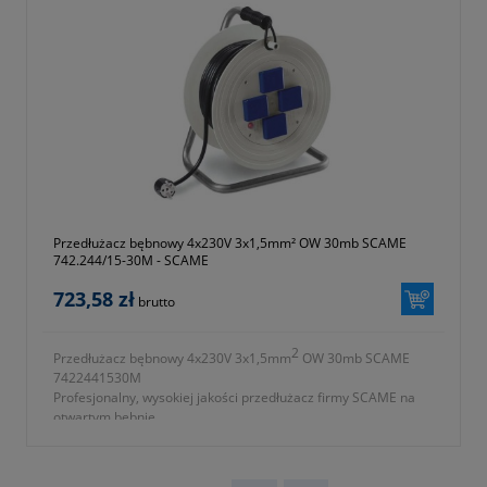
- okres gwarancji 12 miesięcy (lub dłużej zgodnie z wytycznymi
producenta)
Przedłużacz bębnowy 4x230V 3x1,5mm² OW 30mb SCAME
742.244/15-30M - SCAME
723,58 zł
brutto
2
Przedłużacz bębnowy 4x230V 3x1,5mm
OW 30mb SCAME
7422441530M
Profesjonalny, wysokiej jakości przedłużacz firmy SCAME na
otwartym bębnie.
2
- ilość gniazd 4x230V 3x1,5mm
OW
- długość przewodu 30m
- przewód wykonany z gumy