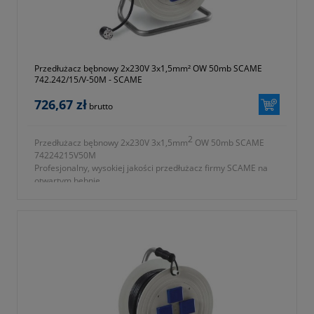
Przedłużacz bębnowy 2x230V 3x1,5mm² OW 50mb SCAME
742.242/15/V-50M - SCAME
726,67 zł
brutto
2
Przedłużacz bębnowy 2x230V 3x1,5mm
OW 50mb SCAME
74224215V50M
Profesjonalny, wysokiej jakości przedłużacz firmy SCAME na
otwartym bębnie.
2
- ilość gniazd 2x230V 3x1,5mm
OW
- długość przewodu 50m
- przewód wykonany z PCV
- waga 12560g
- symbol producenta 742.242/15/V-50M
- okres gwarancji 12 miesięcy (lub dłużej zgodnie z wytycznymi
producenta)