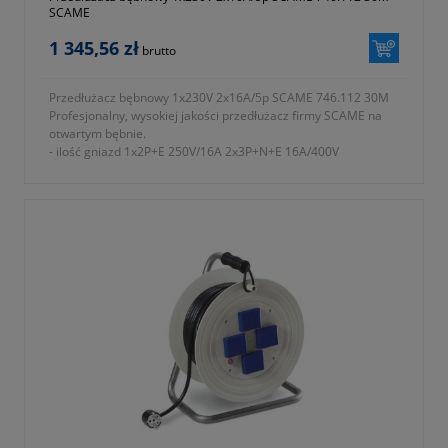
SCAME
1 345,56 zł
brutto
Przedłużacz bębnowy 1x230V 2x16A/5p SCAME 746.112 30M
Profesjonalny, wysokiej jakości przedłużacz firmy SCAME na
otwartym bębnie.
- ilość gniazd 1x2P+E 250V/16A 2x3P+N+E 16A/400V
- długość przewodu 30m
- przewód H07 RN-F5G2,5
- waga 10870g
- symbol producenta 746.112/30M
- okres gwarancji 12 miesięcy (lub dłużej zgodnie z wytycznymi
producenta)