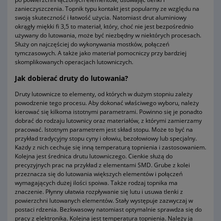
zanieczyszczenia. Topnik typu kontakt jest popularny ze względu na
swoją skuteczność i łatwość użycia. Natomiast drut aluminiowy
okrągły miękki fi 3,5 to materiał, który, choć nie jest bezpośrednio
używany do lutowania, może być niezbędny w niektórych procesach.
Służy on najczęściej do wykonywania mostków, połączeń
tymczasowych. A także jako materiał pomocniczy przy bardziej
skomplikowanych operacjach lutowniczych.
Jak dobierać druty do lutowania?
Druty lutownicze to elementy, od których w dużym stopniu zależy
powodzenie tego procesu. Aby dokonać właściwego wyboru, należy
kierować się kilkoma istotnymi parametrami. Powinno się je ponadto
dobrać do rodzaju lutownicy oraz materiałów, z którymi zamierzamy
pracować. Istotnym parametrem jest skład stopu. Może to być na
przykład tradycyjny stopu cyny i ołowiu, bezołowiowy lub specjalny.
Każdy z nich cechuje się inną temperaturą topnienia i zastosowaniem.
Kolejna jest średnica drutu lutowniczego. Cienkie służą do
precyzyjnych prac na przykład z elementami SMD. Grube z kolei
przeznacza się do lutowania większych elementów i połączeń
wymagających dużej ilości spoiwa. Także rodzaj topnika ma
znaczenie. Płynny ułatwia rozpływanie się lutu i usuwa tlenki z
powierzchni lutowanych elementów. Stały występuje zazwyczaj w
postaci rdzenia. Bezkwasowy natomiast optymalnie sprawdza się do
pracy z elektroniką. Kolejna jest temperatura topnienia. Należy ją