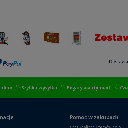
Dostawa
nline
Szybka wysyłka
Bogaty asortyment
Cze
macje
Pomoc w zakupach
e
Czas realizacji zamówienia