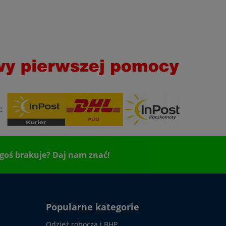
:
goś brakuje? Daj nam znać!
Popularne kategorie
Odzież robocza i BHP