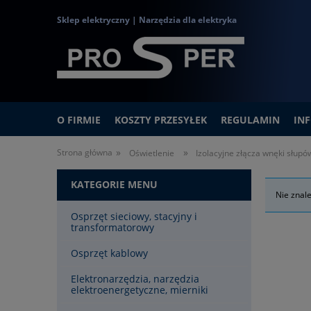
Sklep elektryczny | Narzędzia dla elektryka
O FIRMIE
KOSZTY PRZESYŁEK
REGULAMIN
IN
»
»
Strona główna
Oświetlenie
Izolacyjne złącza wnęki słup
KATEGORIE MENU
Nie znal
Osprzęt sieciowy, stacyjny i
transformatorowy
Osprzęt kablowy
Elektronarzędzia, narzędzia
elektroenergetyczne, mierniki