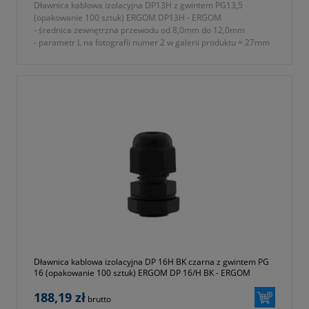
Dławnica kablowa izolacyjna DP13H z gwintem PG13,5
(opakowanie 100 sztuk) ERGOM DP13H - ERGOM
- średnica zewnętrzna przewodu od 8,0mm do 12,0mm
- parametr L na fotografii numer 2 w galerii produktu = 27mm
- rodzaj gwintu PG
- znamionowy rozmiar gwintu metrycznego PG P13,5
- parametr E na fotografii numer 2 w galerii produktu = 9mm
- parametr A na fotografii numer 2 w galerii produktu = 24mm
- parametr B na fotografii numer 2 w galerii produktu = 24mm
- parametr C na fotografii numer 2 w galerii produktu = 27mm
- stopień ochrony IP68
- materiał wykonania tworzywo sztuczne poliamid 6 (ROHS)
- rodzaj uszczelnienia uszczelki
- w komplecie nakrętka i podkładka uszczelniająca
- temperatura pracy od -30 do +80 ºC
- jednostka sprzedaży opakowanie 100 sztuk
- symbol producenta E03DK-01030100401
- kolor szary (RAL 7035)
- gwarancja dwa lata
Dławnica kablowa izolacyjna DP 16H BK czarna z gwintem PG
16 (opakowanie 100 sztuk) ERGOM DP 16/H BK - ERGOM
188,19 zł
brutto