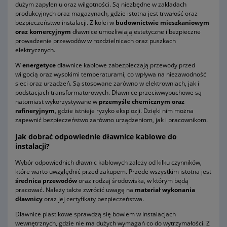
dużym zapyleniu oraz wilgotności. Są niezbędne w zakładach
produkcyjnych oraz magazynach, gdzie istotna jest trwałość oraz
bezpieczeństwo instalacji. Z kolei w
budownictwie mieszkaniowym
oraz komercyjnym
dławnice umożliwiają estetyczne i bezpieczne
prowadzenie przewodów w rozdzielnicach oraz puszkach
elektrycznych.
W
energetyce
dławnice kablowe zabezpieczają przewody przed
wilgocią oraz wysokimi temperaturami, co wpływa na niezawodność
sieci oraz urządzeń. Są stosowane zarówno w elektrowniach, jak i
podstacjach transformatorowych. Dławnice przeciwwybuchowe są
natomiast wykorzystywane w
przemyśle chemicznym oraz
rafineryjnym
, gdzie istnieje ryzyko eksplozji. Dzięki nim można
zapewnić bezpieczeństwo zarówno urządzeniom, jak i pracownikom.
Jak dobrać odpowiednie dławnice kablowe do
instalacji?
Wybór odpowiednich dławnic kablowych zależy od kilku czynników,
które warto uwzględnić przed zakupem. Przede wszystkim istotna jest
średnica przewodów
oraz rodzaj środowiska, w którym będą
pracować. Należy także zwrócić uwagę na
materiał wykonania
dławnicy
oraz jej certyfikaty bezpieczeństwa.
Dławnice plastikowe sprawdzą się bowiem w instalacjach
wewnętrznych, gdzie nie ma dużych wymagań co do wytrzymałości. Z