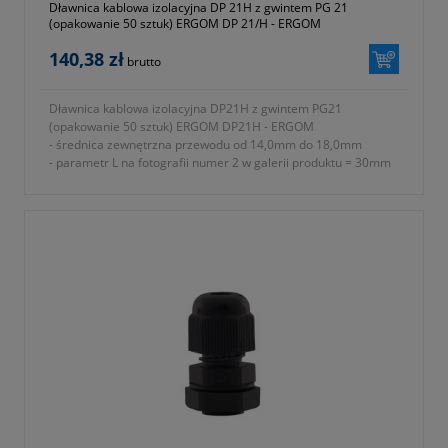
Dławnica kablowa izolacyjna DP 21H z gwintem PG 21
(opakowanie 50 sztuk) ERGOM DP 21/H - ERGOM
140,38 zł
brutto
Dławnica kablowa izolacyjna DP21H z gwintem PG21
(opakowanie 50 sztuk) ERGOM DP21H - ERGOM
- średnica zewnętrzna przewodu od 14,0mm do 18,0mm
- parametr L na fotografii numer 2 w galerii produktu = 30mm
- rodzaj gwintu PG
- znamionowy rozmiar gwintu metrycznego PG P21
- parametr E na fotografii numer 2 w galerii produktu = 10mm
- parametr A na fotografii numer 2 w galerii produktu = 32mm
- parametr B na fotografii numer 2 w galerii produktu = 33mm
- parametr C na fotografii numer 2 w galerii produktu = 36mm
- stopień ochrony IP68
- materiał wykonania tworzywo sztuczne poliamid 6 (ROHS)
- rodzaj uszczelnienia uszczelki
- w komplecie nakrętka i podkładka uszczelniająca
- temperatura pracy od -30 do +80 ºC
- jednostka sprzedaży opakowanie 50 sztuk
- symbol producenta E03DK-01030100601
- kolor szary (RAL 7035)
- gwarancja dwa lata