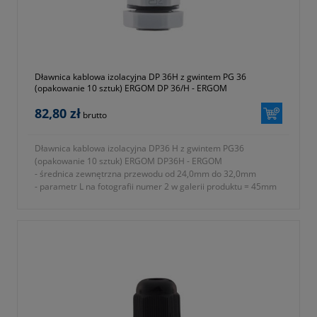
- jednostka sprzedaży opakowanie 10 sztuk
- symbol producenta E03DK-01030300701
- kolor czarny (RAL 9005)
- gwarancja dwa lata
Dławnica kablowa izolacyjna DP 36H z gwintem PG 36
(opakowanie 10 sztuk) ERGOM DP 36/H - ERGOM
82,80 zł
brutto
Dławnica kablowa izolacyjna DP36 H z gwintem PG36
(opakowanie 10 sztuk) ERGOM DP36H - ERGOM
- średnica zewnętrzna przewodu od 24,0mm do 32,0mm
- parametr L na fotografii numer 2 w galerii produktu = 45mm
- rodzaj gwintu PG
- znamionowy rozmiar gwintu metrycznego PG P36
- parametr E na fotografii numer 2 w galerii produktu = 18mm
- parametr A na fotografii numer 2 w galerii produktu = 53mm
- parametr B na fotografii numer 2 w galerii produktu = 51mm
- parametr C na fotografii numer 2 w galerii produktu = 57mm
- stopień ochrony IP68
- materiał wykonania tworzywo sztuczne poliamid 6 (ROHS)
- rodzaj uszczelnienia uszczelki
- w komplecie nakrętka i podkładka uszczelniająca