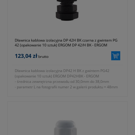
- temperatura pracy od -30 do +80 ºC
- jednostka sprzedaży opakowanie 10 sztuk
- symbol producenta E03DK-01030100801
- kolor szary (RAL 7035)
- gwarancja dwa lata
Dławnica kablowa izolacyjna DP 42H BK czarna z gwintem PG
42 (opakowanie 10 sztuk) ERGOM DP 42/H BK - ERGOM
123,04 zł
brutto
Dławnica kablowa izolacyjna DP42 H BK z gwintem PG42
(opakowanie 10 sztuk) ERGOM DP42HBK - ERGOM
- średnica zewnętrzna przewodu od 30,0mm do 38,0mm
- parametr L na fotografii numer 2 w galerii produktu = 48mm
- rodzaj gwintu PG
- znamionowy rozmiar gwintu metrycznego PG P42
- parametr E na fotografii numer 2 w galerii produktu = 18mm
- parametr A na fotografii numer 2 w galerii produktu = 61mm
- parametr B na fotografii numer 2 w galerii produktu = 60mm
- parametr C na fotografii numer 2 w galerii produktu = 65mm
- stopień ochrony IP68
- materiał wykonania tworzywo sztuczne poliamid 6 (ROHS)