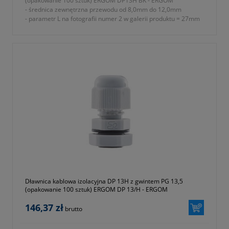
(opakowanie 100 sztuk) ERGOM DP13H BK - ERGOM
- średnica zewnętrzna przewodu od 8,0mm do 12,0mm
- parametr L na fotografii numer 2 w galerii produktu = 27mm
- rodzaj gwintu PG
- znamionowy rozmiar gwintu metrycznego PG P13,5
- parametr E na fotografii numer 2 w galerii produktu = 9mm
- parametr A na fotografii numer 2 w galerii produktu = 24mm
- parametr B na fotografii numer 2 w galerii produktu = 24mm
- parametr C na fotografii numer 2 w galerii produktu = 27mm
- stopień ochrony IP68
- materiał wykonania tworzywo sztuczne poliamid 6 (ROHS)
- rodzaj uszczelnienia uszczelki
- w komplecie nakrętka i podkładka uszczelniająca
- temperatura pracy od -30 do +80 ºC
- jednostka sprzedaży opakowanie 100 sztuk
- symbol producenta E03DK-01030300301
- kolor czarny (RAL 9005)
- gwarancja dwa lata
Dławnica kablowa izolacyjna DP 13H z gwintem PG 13,5
(opakowanie 100 sztuk) ERGOM DP 13/H - ERGOM
146,37 zł
brutto