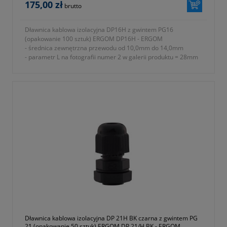
175,00 zł
brutto
Dławnica kablowa izolacyjna DP16H z gwintem PG16
(opakowanie 100 sztuk) ERGOM DP16H - ERGOM
- średnica zewnętrzna przewodu od 10,0mm do 14,0mm
- parametr L na fotografii numer 2 w galerii produktu = 28mm
- rodzaj gwintu PG
- znamionowy rozmiar gwintu metrycznego PG P16
- parametr E na fotografii numer 2 w galerii produktu = 10mm
- parametr A na fotografii numer 2 w galerii produktu = 27mm
- parametr B na fotografii numer 2 w galerii produktu = 27mm
- parametr C na fotografii numer 2 w galerii produktu = 29mm
- stopień ochrony IP68
- materiał wykonania tworzywo sztuczne poliamid 6 (ROHS)
- rodzaj uszczelnienia uszczelki
- w komplecie nakrętka i podkładka uszczelniająca
- temperatura pracy od -30 do +80 ºC
- jednostka sprzedaży opakowanie 100 sztuk
- symbol producenta E03DK-01030100501
- kolor szary (RAL 7035)
- gwarancja dwa lata
Dławnica kablowa izolacyjna DP 21H BK czarna z gwintem PG
21 (opakowanie 50 sztuk) ERGOM DP 21/H BK - ERGOM