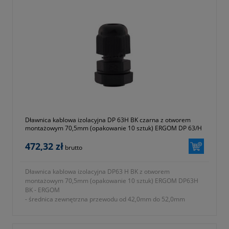
- parametr B na fotografii numer 2 w galerii produktu = 64mm
- parametr C na fotografii numer 2 w galerii produktu = 70mm
- stopień ochrony IP68
- materiał wykonania tworzywo sztuczne poliamid 6 (ROHS)
- rodzaj uszczelnienia uszczelki
- w komplecie nakrętka i podkładka uszczelniająca
- temperatura pracy od -30 do +80 ºC
- jednostka sprzedaży opakowanie 10 sztuk
- symbol producenta E03DK-01030101001
- kolor szary (RAL 7035)
- gwarancja dwa lata
Dławnica kablowa izolacyjna DP 63H BK czarna z otworem
montażowym 70,5mm (opakowanie 10 sztuk) ERGOM DP 63/H
BK - ERGOM
472,32 zł
brutto
Dławnica kablowa izolacyjna DP63 H BK z otworem
montażowym 70,5mm (opakowanie 10 sztuk) ERGOM DP63H
BK - ERGOM
- średnica zewnętrzna przewodu od 42,0mm do 52,0mm
- parametr L na fotografii numer 2 w galerii produktu = 58mm
- rodzaj gwintu PG
- otwór montażowy 70,5mm