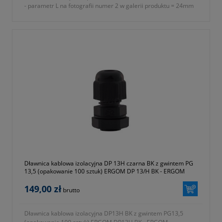
- parametr L na fotografii numer 2 w galerii produktu = 24mm
- rodzaj gwintu PG
- znamionowy rozmiar gwintu metrycznego PG P11
- parametr E na fotografii numer 2 w galerii produktu = 8mm
- parametr A na fotografii numer 2 w galerii produktu = 22mm
- parametr B na fotografii numer 2 w galerii produktu = 22mm
- parametr C na fotografii numer 2 w galerii produktu = 24mm
- stopień ochrony IP68
- materiał wykonania tworzywo sztuczne poliamid 6 (ROHS)
- rodzaj uszczelnienia uszczelki
- w komplecie nakrętka i podkładka uszczelniająca
- temperatura pracy od -30 do +80 ºC
- jednostka sprzedaży opakowanie 100 sztuk
- symbol producenta E03DK-01030100301
- kolor szary (RAL 7035)
- gwarancja dwa lata
Dławnica kablowa izolacyjna DP 13H czarna BK z gwintem PG
13,5 (opakowanie 100 sztuk) ERGOM DP 13/H BK - ERGOM
149,00 zł
brutto
Dławnica kablowa izolacyjna DP13H BK z gwintem PG13,5