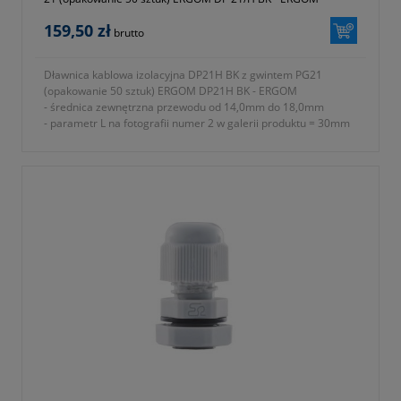
159,50 zł
brutto
Dławnica kablowa izolacyjna DP21H BK z gwintem PG21
(opakowanie 50 sztuk) ERGOM DP21H BK - ERGOM
- średnica zewnętrzna przewodu od 14,0mm do 18,0mm
- parametr L na fotografii numer 2 w galerii produktu = 30mm
- rodzaj gwintu PG
- znamionowy rozmiar gwintu metrycznego PG P21
- parametr E na fotografii numer 2 w galerii produktu = 10mm
- parametr A na fotografii numer 2 w galerii produktu = 32mm
- parametr B na fotografii numer 2 w galerii produktu = 33mm
- parametr C na fotografii numer 2 w galerii produktu = 36mm
- stopień ochrony IP68
- materiał wykonania tworzywo sztuczne poliamid 6 (ROHS)
- rodzaj uszczelnienia uszczelki
- w komplecie nakrętka i podkładka uszczelniająca
- temperatura pracy od -30 do +80 ºC
- jednostka sprzedaży opakowanie 50 sztuk
- symbol producenta E03DK-01030300501
- kolor czarny (RAL 9005)
- gwarancja dwa lata