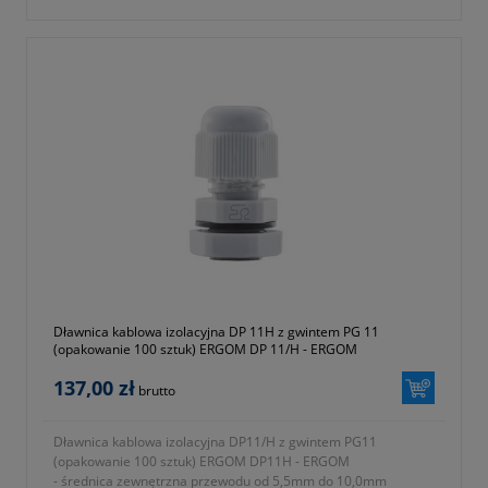
- rodzaj gwintu PG
- znamionowy rozmiar gwintu metrycznego PG P11
- parametr E na fotografii numer 2 w galerii produktu = 8mm
- parametr A na fotografii numer 2 w galerii produktu = 22mm
- parametr B na fotografii numer 2 w galerii produktu = 22mm
- parametr C na fotografii numer 2 w galerii produktu = 24mm
- stopień ochrony IP68
- materiał wykonania tworzywo sztuczne poliamid 6 (ROHS)
- rodzaj uszczelnienia uszczelki
- w komplecie nakrętka i podkładka uszczelniająca
- temperatura pracy od -30 do +80 ºC
- jednostka sprzedaży opakowanie 100 sztuk
- symbol producenta E03DK-01030300201
- kolor czarny (RAL 9005)
- gwarancja dwa lata
Dławnica kablowa izolacyjna DP 11H z gwintem PG 11
(opakowanie 100 sztuk) ERGOM DP 11/H - ERGOM
137,00 zł
brutto
Dławnica kablowa izolacyjna DP11/H z gwintem PG11
(opakowanie 100 sztuk) ERGOM DP11H - ERGOM
- średnica zewnętrzna przewodu od 5,5mm do 10,0mm