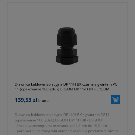
Dławnica kablowa izolacyjna DP 11H BK czarna z gwintem PG
11 (opakowanie 100 sztuk) ERGOM DP 11/H BK - ERGOM
139,53 zł
brutto
Dławnica kablowa izolacyjna DP11/H BK z gwintem PG11
(opakowanie 100 sztuk) ERGOM DP11H BK - ERGOM
- średnica zewnętrzna przewodu od 5,5mm do 10,0mm
- parametr L na fotografii numer 2 w galerii produktu = 24mm