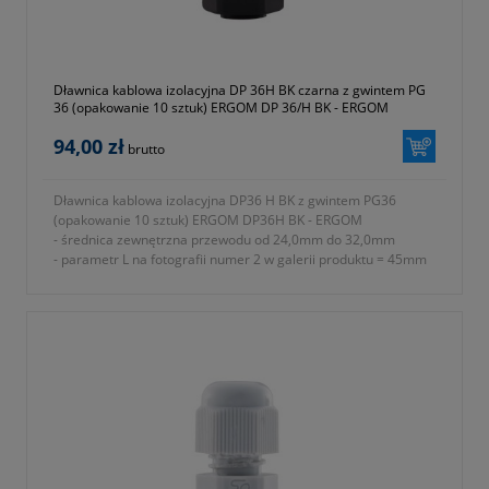
- kolor szary (RAL 7035)
- gwarancja dwa lata
Dławnica kablowa izolacyjna DP 36H BK czarna z gwintem PG
36 (opakowanie 10 sztuk) ERGOM DP 36/H BK - ERGOM
94,00 zł
brutto
Dławnica kablowa izolacyjna DP36 H BK z gwintem PG36
(opakowanie 10 sztuk) ERGOM DP36H BK - ERGOM
- średnica zewnętrzna przewodu od 24,0mm do 32,0mm
- parametr L na fotografii numer 2 w galerii produktu = 45mm
- rodzaj gwintu PG
- znamionowy rozmiar gwintu metrycznego PG P36
- parametr E na fotografii numer 2 w galerii produktu = 18mm
- parametr A na fotografii numer 2 w galerii produktu = 53mm
- parametr B na fotografii numer 2 w galerii produktu = 51mm
- parametr C na fotografii numer 2 w galerii produktu = 57mm
- stopień ochrony IP68
- materiał wykonania tworzywo sztuczne poliamid 6 (ROHS)
- rodzaj uszczelnienia uszczelki
- w komplecie nakrętka i podkładka uszczelniająca
- temperatura pracy od -30 do +80 ºC