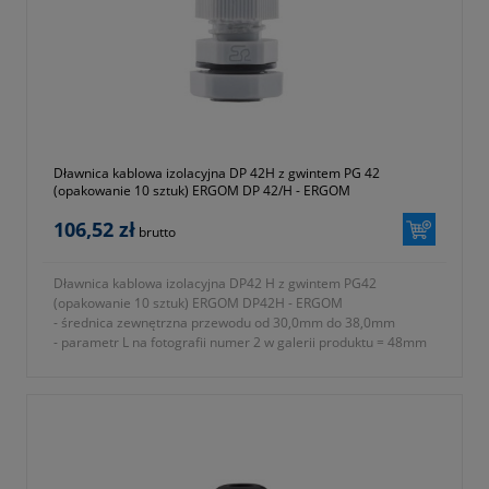
- rodzaj uszczelnienia uszczelki
- w komplecie nakrętka i podkładka uszczelniająca
- temperatura pracy od -30 do +80 ºC
- jednostka sprzedaży opakowanie 10 sztuk
- symbol producenta E03DK-01030300801
- kolor czarny (RAL 9005)
- gwarancja dwa lata
Dławnica kablowa izolacyjna DP 42H z gwintem PG 42
(opakowanie 10 sztuk) ERGOM DP 42/H - ERGOM
106,52 zł
brutto
Dławnica kablowa izolacyjna DP42 H z gwintem PG42
(opakowanie 10 sztuk) ERGOM DP42H - ERGOM
- średnica zewnętrzna przewodu od 30,0mm do 38,0mm
- parametr L na fotografii numer 2 w galerii produktu = 48mm
- rodzaj gwintu PG
- znamionowy rozmiar gwintu metrycznego PG P42
- parametr E na fotografii numer 2 w galerii produktu = 18mm
- parametr A na fotografii numer 2 w galerii produktu = 61mm
- parametr B na fotografii numer 2 w galerii produktu = 60mm
- parametr C na fotografii numer 2 w galerii produktu = 65mm
- stopień ochrony IP68