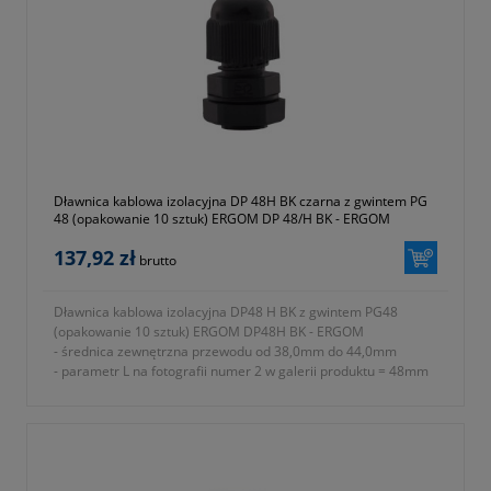
- materiał wykonania tworzywo sztuczne poliamid 6 (ROHS)
- rodzaj uszczelnienia uszczelki
- w komplecie nakrętka i podkładka uszczelniająca
- temperatura pracy od -30 do +80 ºC
- jednostka sprzedaży opakowanie 10 sztuk
- symbol producenta E03DK-01030100901
- kolor szary (RAL 7035)
- gwarancja dwa lata
Dławnica kablowa izolacyjna DP 48H BK czarna z gwintem PG
48 (opakowanie 10 sztuk) ERGOM DP 48/H BK - ERGOM
137,92 zł
brutto
Dławnica kablowa izolacyjna DP48 H BK z gwintem PG48
(opakowanie 10 sztuk) ERGOM DP48H BK - ERGOM
- średnica zewnętrzna przewodu od 38,0mm do 44,0mm
- parametr L na fotografii numer 2 w galerii produktu = 48mm
- rodzaj gwintu PG
- znamionowy rozmiar gwintu metrycznego PG P48
- parametr E na fotografii numer 2 w galerii produktu = 18mm
- parametr A na fotografii numer 2 w galerii produktu = 65mm
- parametr B na fotografii numer 2 w galerii produktu = 64mm
- parametr C na fotografii numer 2 w galerii produktu = 70mm