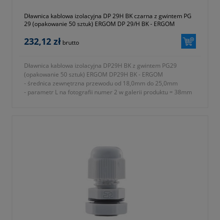
Dławnica kablowa izolacyjna DP 29H BK czarna z gwintem PG
29 (opakowanie 50 sztuk) ERGOM DP 29/H BK - ERGOM
232,12 zł
brutto
Dławnica kablowa izolacyjna DP29H BK z gwintem PG29
(opakowanie 50 sztuk) ERGOM DP29H BK - ERGOM
- średnica zewnętrzna przewodu od 18,0mm do 25,0mm
- parametr L na fotografii numer 2 w galerii produktu = 38mm
- rodzaj gwintu PG
- znamionowy rozmiar gwintu metrycznego PG P29
- parametr E na fotografii numer 2 w galerii produktu = 15mm
- parametr A na fotografii numer 2 w galerii produktu = 42mm
- parametr B na fotografii numer 2 w galerii produktu = 42mm
- parametr C na fotografii numer 2 w galerii produktu = 45mm
- stopień ochrony IP68
- materiał wykonania tworzywo sztuczne poliamid 6 (ROHS)
- rodzaj uszczelnienia uszczelki
- w komplecie nakrętka i podkładka uszczelniająca
- temperatura pracy od -30 do +80 ºC
- jednostka sprzedaży opakowanie 50 sztuk
- symbol producenta E03DK-01030300601
- kolor czarny (RAL 9005)