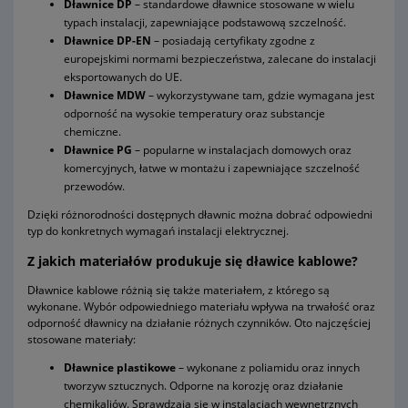
Dławnice DP
– standardowe dławnice stosowane w wielu
typach instalacji, zapewniające podstawową szczelność.
Dławnice DP-EN
– posiadają certyfikaty zgodne z
europejskimi normami bezpieczeństwa, zalecane do instalacji
eksportowanych do UE.
Dławnice MDW
– wykorzystywane tam, gdzie wymagana jest
odporność na wysokie temperatury oraz substancje
chemiczne.
Dławnice PG
– popularne w instalacjach domowych oraz
komercyjnych, łatwe w montażu i zapewniające szczelność
przewodów.
Dzięki różnorodności dostępnych dławnic można dobrać odpowiedni
typ do konkretnych wymagań instalacji elektrycznej.
Z jakich materiałów produkuje się dławice kablowe?
Dławnice kablowe różnią się także materiałem, z którego są
wykonane. Wybór odpowiedniego materiału wpływa na trwałość oraz
odporność dławnicy na działanie różnych czynników. Oto najczęściej
stosowane materiały:
Dławnice plastikowe
– wykonane z poliamidu oraz innych
tworzyw sztucznych. Odporne na korozję oraz działanie
chemikaliów. Sprawdzają się w instalacjach wewnętrznych