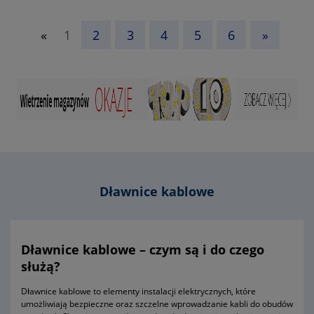
- otwór montażowy 70,5mm
- parametr E na fotografii numer 2 w galerii produktu = 26mm
- parametr A na fotografii numer 2 w galerii produktu = 76mm
«
1
2
3
4
5
6
»
- parametr B na fotografii numer 2 w galerii produktu = 76mm
- parametr C na fotografii numer 2 w galerii produktu = 81mm
- stopień ochrony IP68
- materiał wykonania tworzywo sztuczne poliamid 6 (ROHS)
- rodzaj uszczelnienia uszczelki
- w komplecie nakrętka i podkładka uszczelniająca
- temperatura pracy od -30 do +80 ºC
- jednostka sprzedaży opakowanie 10 sztuk
- symbol producenta E03DK-01030101101
- kolor szary (RAL 7035)
- gwarancja dwa lata
Dławnice kablowe
Dławnice kablowe – czym są i do czego
służą?
Dławnice kablowe to elementy instalacji elektrycznych, które
umożliwiają bezpieczne oraz szczelne wprowadzanie kabli do obudów