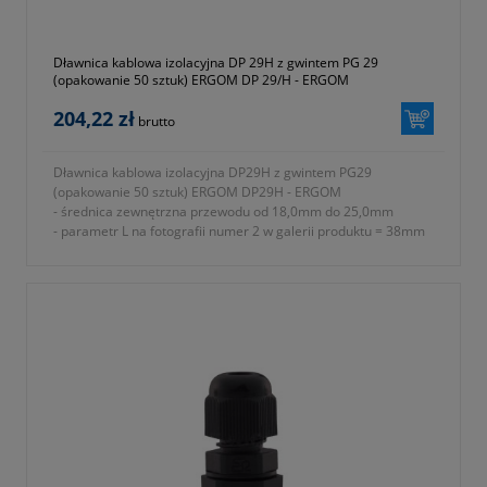
- gwarancja dwa lata
Dławnica kablowa izolacyjna DP 29H z gwintem PG 29
(opakowanie 50 sztuk) ERGOM DP 29/H - ERGOM
204,22 zł
brutto
Dławnica kablowa izolacyjna DP29H z gwintem PG29
(opakowanie 50 sztuk) ERGOM DP29H - ERGOM
- średnica zewnętrzna przewodu od 18,0mm do 25,0mm
- parametr L na fotografii numer 2 w galerii produktu = 38mm
- rodzaj gwintu PG
- znamionowy rozmiar gwintu metrycznego PG P29
- parametr E na fotografii numer 2 w galerii produktu = 15mm
- parametr A na fotografii numer 2 w galerii produktu = 42mm
- parametr B na fotografii numer 2 w galerii produktu = 42mm
- parametr C na fotografii numer 2 w galerii produktu = 45mm
- stopień ochrony IP68
- materiał wykonania tworzywo sztuczne poliamid 6 (ROHS)
- rodzaj uszczelnienia uszczelki
- w komplecie nakrętka i podkładka uszczelniająca
- temperatura pracy od -30 do +80 ºC
- jednostka sprzedaży opakowanie 50 sztuk
- symbol producenta E03DK-01030100701