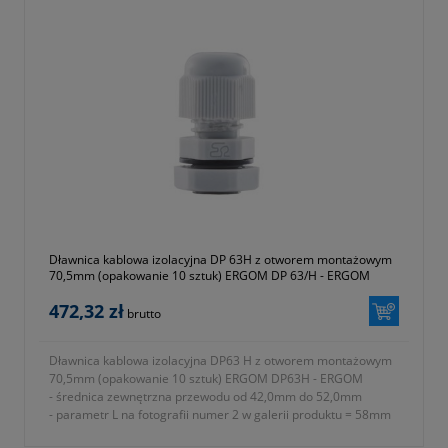
- parametr E na fotografii numer 2 w galerii produktu = 26mm
- parametr A na fotografii numer 2 w galerii produktu = 76mm
- parametr B na fotografii numer 2 w galerii produktu = 76mm
- parametr C na fotografii numer 2 w galerii produktu = 81mm
- stopień ochrony IP68
- materiał wykonania tworzywo sztuczne poliamid 6 (ROHS)
- rodzaj uszczelnienia uszczelki
- w komplecie nakrętka i podkładka uszczelniająca
- temperatura pracy od -30 do +80 ºC
- jednostka sprzedaży opakowanie 10 sztuk
- symbol producenta E03DK-01030300101
- kolor czarny (RAL 9005)
- gwarancja dwa lata
Dławnica kablowa izolacyjna DP 63H z otworem montażowym
70,5mm (opakowanie 10 sztuk) ERGOM DP 63/H - ERGOM
472,32 zł
brutto
Dławnica kablowa izolacyjna DP63 H z otworem montażowym
70,5mm (opakowanie 10 sztuk) ERGOM DP63H - ERGOM
- średnica zewnętrzna przewodu od 42,0mm do 52,0mm
- parametr L na fotografii numer 2 w galerii produktu = 58mm
- rodzaj gwintu PG