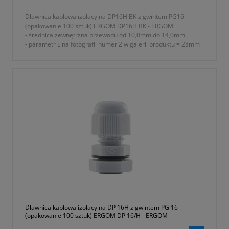
Dławnica kablowa izolacyjna DP16H BK z gwintem PG16
(opakowanie 100 sztuk) ERGOM DP16H BK - ERGOM
- średnica zewnętrzna przewodu od 10,0mm do 14,0mm
- parametr L na fotografii numer 2 w galerii produktu = 28mm
- rodzaj gwintu PG
- znamionowy rozmiar gwintu metrycznego PG P16
- parametr E na fotografii numer 2 w galerii produktu = 10mm
- parametr A na fotografii numer 2 w galerii produktu = 27mm
- parametr B na fotografii numer 2 w galerii produktu = 27mm
- parametr C na fotografii numer 2 w galerii produktu = 29mm
- stopień ochrony IP68
- materiał wykonania tworzywo sztuczne poliamid 6 (ROHS)
- rodzaj uszczelnienia uszczelki
- w komplecie nakrętka i podkładka uszczelniająca
- temperatura pracy od -30 do +80 ºC
- jednostka sprzedaży opakowanie 100 sztuk
- symbol producenta E03DK-01030300401
- kolor czarny (RAL 9005)
- gwarancja dwa lata
Dławnica kablowa izolacyjna DP 16H z gwintem PG 16
(opakowanie 100 sztuk) ERGOM DP 16/H - ERGOM