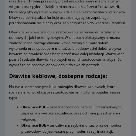
urządzeń. Chronią przewody przed uszkodzeniami mechanicznymi,
wilgocią oraz pyłem. Dzięki nim można uniknąć zwarć oraz awarii,
które mogłyby wystąpić w wyniku działania niekorzystnych warunków.
Dławnice pełnią także funkcję uszczelniającą, co zapobiega
przedostawaniu się cieczy oraz zanieczyszczeń do wnętrza urządzeń.
Dławnice kablowe znajdują zastosowanie zarówno w instalacjach
domowych, jak i przemysłowych. W sklepach elektrycznych można
znaleźć różne rodzaje dławnic, które różnią się materiałem
wykonania oraz sposobem montażu. Ich odpowiedni dobór wpływa
bowiem na trwałość oraz bezpieczeństwo całej instalacji. Warto więc
poznać rodzaje dławnic kablowych oraz ich zastosowania, aby móc
wybrać te najbardziej odpowiednie do swoich potrzeb.
Dławice kablowe, dostępne rodzaje:
Na rynku dostępne jest kilka rodzajów dławnic kablowych, które
różnią się konstrukcją oraz zastosowaniem. Oto najpopularniejsze
typy:
Dławnice PDE
– przeznaczone do instalacji przemysłowych,
zapewniają wysoką szczelność oraz ochronę przed pyłem i
wilgocią.
Dławnice BDE
– umożliwiają szybki montaż oraz demontaż
przewodów, co jest ważne przy modernizacji instalacji.