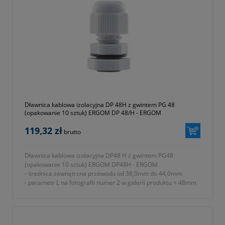
- stopień ochrony IP68
- materiał wykonania tworzywo sztuczne poliamid 6 (ROHS)
- rodzaj uszczelnienia uszczelki
- w komplecie nakrętka i podkładka uszczelniająca
- temperatura pracy od -30 do +80 ºC
- jednostka sprzedaży opakowanie 10 sztuk
- symbol producenta E03DK-01030300901
- kolor czarny (RAL 9005)
- gwarancja dwa lata
Dławnica kablowa izolacyjna DP 48H z gwintem PG 48
(opakowanie 10 sztuk) ERGOM DP 48/H - ERGOM
119,32 zł
brutto
Dławnica kablowa izolacyjna DP48 H z gwintem PG48
(opakowanie 10 sztuk) ERGOM DP48H - ERGOM
- średnica zewnętrzna przewodu od 38,0mm do 44,0mm
- parametr L na fotografii numer 2 w galerii produktu = 48mm
- rodzaj gwintu PG
- znamionowy rozmiar gwintu metrycznego PG P48
- parametr E na fotografii numer 2 w galerii produktu = 18mm
- parametr A na fotografii numer 2 w galerii produktu = 65mm