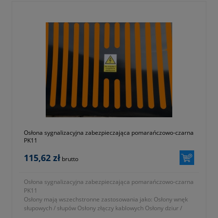
Osłona sygnalizacyjna zabezpieczająca pomarańczowo-czarna
PK11
115,62 zł
brutto
Osłona sygnalizacyjna zabezpieczająca pomarańczowo-czarna
PK11
Osłony mają wszechstronne zastosowania jako: Osłony wnęk
słupowych / słupów Osłony złączy kablowych Osłony dziur /
wyrw / ubytków w ścianach...