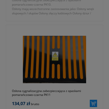
Osłona sygnalizacyjna zabezpieczająca z opaskami
pomarańczowo-czarna PK10.
Osłony mają wszechstronne zastosowania jako: Osłony wnęk
słupowych / słupów Osłony złączy kablowych Osłony dziur /
wyrw / ubytków w ścianach...
Osłona sygnalizacyjna zabezpieczająca z opaskami
pomarańczowo-czarna PK11
134,07 zł
brutto