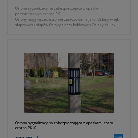
Osłona sygnalizacyjna zabezpieczająca z opaskami
pomarańczowo-czarna PK11
Osłony mają wszechstronne zastosowania jako: Osłony wnęk
słupowych / słupów Osłony złączy kablowych Osłony dziur /
wyrw / ubytków w ścianach...
Osłona sygnalizacyjna zabezpieczająca z opaskami szaro-
czarna PK10