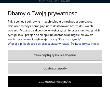
NIP: 644-051-46-05
tel.: 32-785-29-00
Dbamy o Twoją prywatność
tel. kom: 609-808-147
Pliki cookies i pokrewne im technologie umożliwiają poprawne
handlowy@prosper.com.pl
działanie strony i pomagają nam dostosować ofertę do Twoich
potrzeb. Możesz zaakceptować wykorzystanie przez nas wszystkich
tych plików i przejść do sklepu lub dostosować użycie plików do
Informacje
swoich preferencji, wybierając opcję "Dostosuj zgody".
Więcej o plikach cookies przeczytasz w naszej Polityce prywatności.
Pomoc w zakupach
zaakceptuj tylko niezbędne
Popularne kategorie
dostosuj zgody
zaakceptuj wszystkie
Projekt i wykonanie:
Gabiec.pl