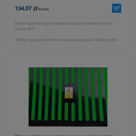
134,07 zł
brutto
Osłona sygnalizacyjna zabezpieczająca z opaskami szaro-
czarna PK11
Osłony mają wszechstronne zastosowania jako: Osłony wnęk
słupowych / słupów Osłony złączy kablowych Osłony dziur /
wyrw / ubytków w ścianach...