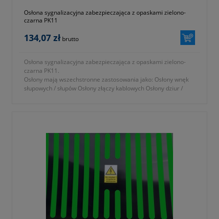
Osłona sygnalizacyjna zabezpieczająca z opaskami zielono-
czarna PK11
134,07 zł
brutto
Osłona sygnalizacyjna zabezpieczająca z opaskami zielono-
czarna PK11.
Osłony mają wszechstronne zastosowania jako: Osłony wnęk
słupowych / słupów Osłony złączy kablowych Osłony dziur /
wyrw / ubytków w ścianach...