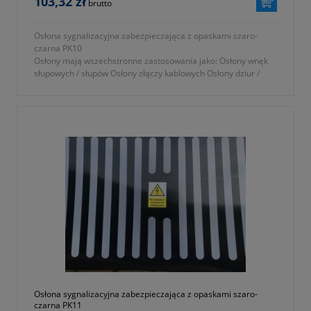
103,32 zł
brutto
Osłona sygnalizacyjna zabezpieczająca z opaskami szaro-
czarna PK10
Osłony mają wszechstronne zastosowania jako: Osłony wnęk
słupowych / słupów Osłony złączy kablowych Osłony dziur /
wyrw / ubytków w ścianach...
Osłona sygnalizacyjna zabezpieczająca z opaskami szaro-
czarna PK11