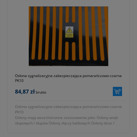
Osłona sygnalizacyjna zabezpieczająca pomarańczowo-czarna
PK10
84,87 zł
brutto
Osłona sygnalizacyjna zabezpieczająca pomarańczowo-czarna
PK10
Osłony mają wszechstronne zastosowania jako: Osłony wnęk
słupowych / słupów Osłony złączy kablowych Osłony dziur /
wyrw / ubytków w ścianach...