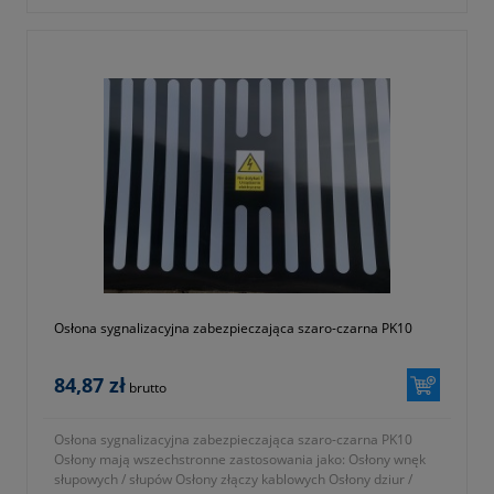
Osłona sygnalizacyjna zabezpieczająca szaro-czarna PK10
84,87 zł
brutto
Osłona sygnalizacyjna zabezpieczająca szaro-czarna PK10
Osłony mają wszechstronne zastosowania jako: Osłony wnęk
słupowych / słupów Osłony złączy kablowych Osłony dziur /