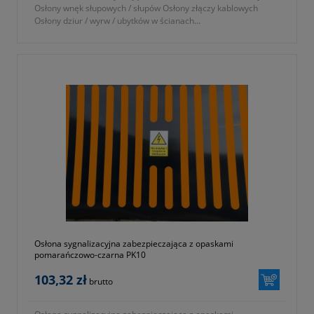
Osłony wnęk słupowych / słupów Osłony złączy kablowych
Osłony dziur / wyrw / ubytków w ścianach...
Osłona sygnalizacyjna zabezpieczająca z opaskami
pomarańczowo-czarna PK10
103,32 zł
brutto