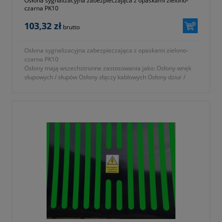
Osłona sygnalizacyjna zabezpieczająca z opaskami zielono-
czarna PK10
103,32 zł
brutto
Osłona sygnalizacyjna zabezpieczająca z opaskami zielono-
czarna PK10
Osłony mają wszechstronne zastosowania jako: Osłony wnęk
słupowych / słupów Osłony złączy kablowych Osłony dziur /
wyrw / ubytków w ścianach...