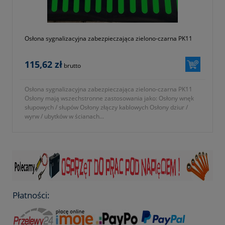
Osłona sygnalizacyjna zabezpieczająca zielono-czarna PK11
115,62 zł
brutto
Osłona sygnalizacyjna zabezpieczająca zielono-czarna PK11
Osłony mają wszechstronne zastosowania jako: Osłony wnęk
słupowych / słupów Osłony złączy kablowych Osłony dziur /
wyrw / ubytków w ścianach...
Płatności: