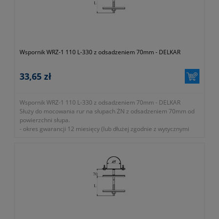
Wspornik WRZ-1 110 L-330 z odsadzeniem 70mm - DELKAR
33,65 zł
Wspornik WRZ-1 110 L-330 z odsadzeniem 70mm - DELKAR
Służy do mocowania rur na słupach ŻN z odsadzeniem 70mm od
powierzchni słupa.
-
okres gwarancji 12 miesięcy (lub dłużej zgodnie z wytycznymi
producenta)
- dawny symbol 0-091-000-000-000
- symbol producenta EP-UC-WRZ1-110X330
- pojedynczy
- długość 330mm
- średnica 110mm