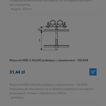
Uchwyt przeznaczony do mocowania rur na słupach ułożonych
bez odsadzenia.
- długość 200mm
- średnica 75mm
- okres gwarancji 12 miesięcy (lub dłużej zgodnie z wytycznymi
producenta)
- dawny symbol 0-344-000-000-000
- symbol producenta EP-UC-WR1-75X200
- pojedynczy
- bez odsadzenia
Wspornik WRZ-2 50x200 podwójny z odsadzeniem - DELKAR
31,44 zł
Wspornik WRZ2 50x200 podwójny z odsadzeniem - DELKAR
Stosowany do mocowania rur w układzie podwójnym na słupach
betonowych. Uchwyt z odsadzeniem 70mm.
- podwójny
- średnica 50mm
- długość 200mm