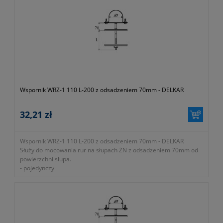
- okres gwarancji 12 miesięcy (lub dłużej zgodnie z wytycznymi
producenta)
- dawny symbol 0-315-000-000-000
- symbol producenta EP-UC-WRZ2-50X200
Wspornik WRZ-1 110 L-200 z odsadzeniem 70mm - DELKAR
32,21 zł
Wspornik WRZ-1 110 L-200 z odsadzeniem 70mm - DELKAR
Służy do mocowania rur na słupach ŻN z odsadzeniem 70mm od
powierzchni słupa.
- pojedynczy
-
okres gwarancji 12 miesięcy (lub dłużej zgodnie z wytycznymi
producenta)
- dawny symbol 0-090-000-000-000
- symbol producenta EP-UC-WRZ1-110X200