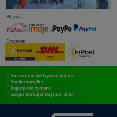
Płatności:
Dostawa:
Hurtownia elektryczna online
Szybka wysyłka
Bogaty asortyment
Czegoś brakuje? Daj nam znać!