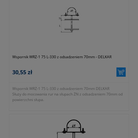
producenta)
- dawny symbol 0-346-000-000-000
- symbol producenta EP-UC-WRZ1-75X200
Wspornik WRZ-1 75 L-330 z odsadzeniem 70mm - DELKAR
30,55 zł
Wspornik WRZ-1 75 L-330 z odsadzeniem 70mm DELKAR
Służy do mocowania rur na słupach ŻN z odsadzeniem 70mm od
powierzchni słupa.