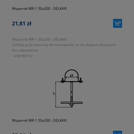
Wspornik WR-1 50x200 - DELKAR
21,81 zł
Wspornik WR-1 50x200 - DELKAR
Uchwyt przeznaczony do mocowania rur na słupach ułożonych
bez odsadzenia.
- pojedynczy
- bez odsadzenia
- średnica 50mm
- długość 200mm
-
okres gwarancji 12 miesięcy (lub dłużej zgodnie z wytycznymi
producenta)
- dawny symbol 0-076-000-000-000
- symbol producenta EP-UC-WR1-50X200
Wspornik WR-1 50x330 - DELKAR