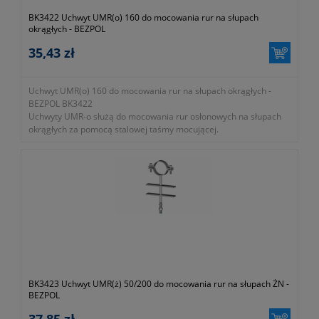
BK3422 Uchwyt UMR(o) 160 do mocowania rur na słupach
okrągłych - BEZPOL
35,43 zł
Uchwyt UMR(o) 160 do mocowania rur na słupach okrągłych -
BEZPOL BK3422
Uchwyty UMR-o służą do mocowania rur osłonowych na słupach
okrągłych za pomocą stalowej taśmy mocującej.
- numer katalogowy BK 3422
- KTM 1131-590-000-160
BK3423 Uchwyt UMR(ż) 50/200 do mocowania rur na słupach ŻN -
BEZPOL
37,85 zł