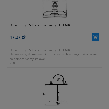
Uchwyt rury fi 50 na słup wirowany - DELKAR
17,27 zł
Uchwyt rury fi 50 na słup wirowany - DELKAR
Uchwyt służy do mocowania rur na słupach wirowych. Mocowane
za pomocą taśmy stalowej.
- 50 fi
-
okres gwarancji 12 miesięcy (lub dłużej zgodnie z wytycznymi
producenta)
- dawny symbol 0-568-000-000-000
- symbol producenta EP-UC-050/E
- ocynkowany