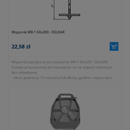
Wspornik WR-1 60x200 - DELKAR
22,58 zł
Wspornik pojedynczy bez osadzenia WR-1 60x200 - DELKAR
Uchwyt przeznaczony do mocowania rur na słupach ułożonych
bez odsadzenia.
-
okres gwarancji 12 miesięcy (lub dłużej zgodnie z wytycznymi
producenta)
- dawny symbol 0-078-000-000-000
- symbol producenta EP-UC-WR1-60X200
- długość 200mm
- średnica 60mm
- pojedynczy
- bez osadzenia