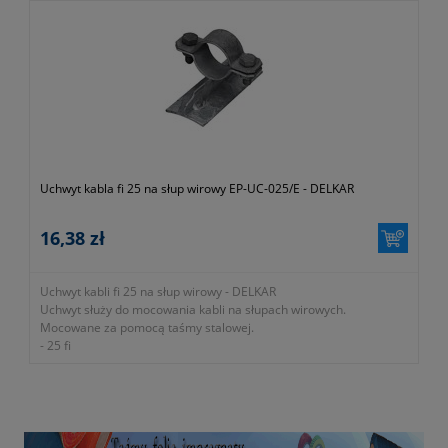
Uchwyt kabla fi 25 na słup wirowy EP-UC-025/E - DELKAR
16,38 zł
Uchwyt kabli fi 25 na słup wirowy - DELKAR
Uchwyt służy do mocowania kabli na słupach wirowych.
Mocowane za pomocą taśmy stalowej.
- 25 fi
-
okres gwarancji 12 miesięcy (lub dłużej zgodnie z wytycznymi
producenta)
- symbol producenta EP-UC-025/E
- ocynkowany