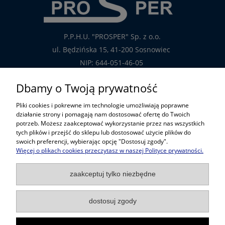
P.P.H.U. "PROSPER" Sp. z o.o.
ul. Będzińska 15, 41-200 Sosnowiec
NIP: 644-051-46-05
tel.: 32-785-29-00
Dbamy o Twoją prywatność
tel. kom: 609-808-147
Pliki cookies i pokrewne im technologie umożliwiają poprawne
handlowy@prosper.com.pl
działanie strony i pomagają nam dostosować ofertę do Twoich
potrzeb. Możesz zaakceptować wykorzystanie przez nas wszystkich
tych plików i przejść do sklepu lub dostosować użycie plików do
Informacje
swoich preferencji, wybierając opcję "Dostosuj zgody".
Więcej o plikach cookies przeczytasz w naszej Polityce prywatności.
Pomoc w zakupach
zaakceptuj tylko niezbędne
Popularne kategorie
dostosuj zgody