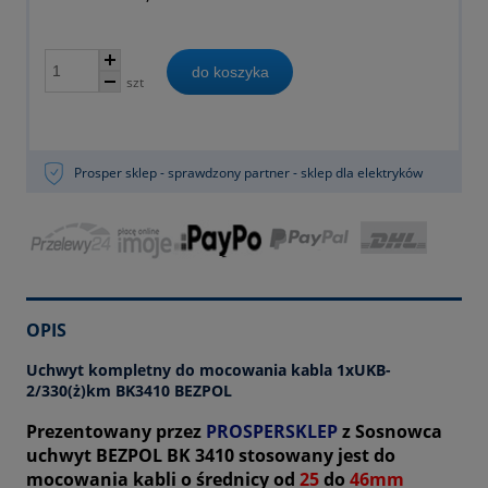
do koszyka
szt
Prosper sklep - sprawdzony partner - sklep dla elektryków
OPIS
Uchwyt kompletny do mocowania kabla 1xUKB-
2/330(ż)km BK3410 BEZPOL
Prezentowany przez
PROSPERSKLEP
z Sosnowca
uchwyt BEZPOL BK 3410 stosowany jest do
mocowania kabli o średnicy od
25
do
46mm