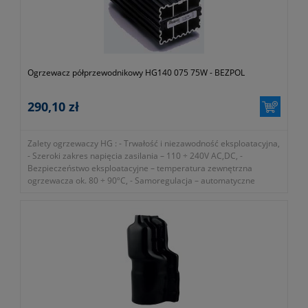
Ogrzewacz półprzewodnikowy HG140 075 75W - BEZPOL
290,10 zł
Zalety ogrzewaczy HG : - Trwałość i niezawodność eksploatacyjna,
- Szeroki zakres napięcia zasilania – 110 ÷ 240V AC,DC, -
Bezpieczeństwo eksploatacyjne – temperatura zewnętrzna
ogrzewacza ok. 80 ÷ 90ºC, - Samoregulacja – automatyczne
dostosowanie mocy
- dawny numer katalogowy BK 10000/75
- numer katalogowy 1116-440-005-005
- okres gwarancji 12 miesięcy (lub dłużej zgodnie z wytycznymi
producenta)