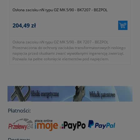
Osłona zacisku nN typu OZ MK 5/90 - BK7207 - BEZPOL
204,49 zł
Osłona zacisku nN typu OZ MK 5/90 - BK 7207 - BEZPOL
Przeznaczona do ochrony zacisków transformatorowych niskiego
napięcia przed skutkami zwarć wywołanymi ingerencją zwierząt.
Pozwala na pełne osłonięcie elementów pod napięciem.
Mocowana za pomocą śrub PE.
- typ osłony OZMK5/90
- typ osłanianego zacisku MK5/90
- średnica zewnętrzna izolatora przepustowego 90mm
- gwint przepustu M30x2
- nr katalogowy producenta BK7207
- KTM 1362-112-500-090
- okres gwarancji 12 miesięcy (lub dłużej zgodnie z wytycznymi
Płatności:
producenta)
Dostawa: