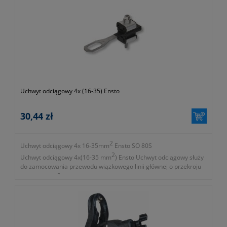
Uchwyt odciągowy 4x (16-35) Ensto
30,44 zł
2
Uchwyt odciągowy 4x 16-35mm
Ensto SO 80S
2
Uchwyt odciągowy 4x(16-35 mm
) Ensto Uchwyt odciągowy służy
do zamocowania przewodu wiązkowego linii głównej o przekroju
2
16 do 35 mm
.