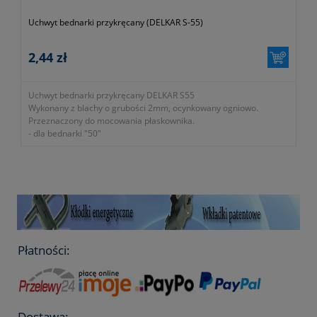
Uchwyt bednarki przykręcany (DELKAR S-55)
2,44 zł
Uchwyt bednarki przykręcany DELKAR S55
Wykonany z blachy o grubości 2mm, ocynkowany ogniowo.
Przeznaczony do mocowania płaskownika.
- dla bednarki "50"
- symbol producenta OPINS55
- okres gwarancji 12 miesięcy (lub dłużej zgodnie z wytycznymi
producenta)
Płatności:
Dostawa: