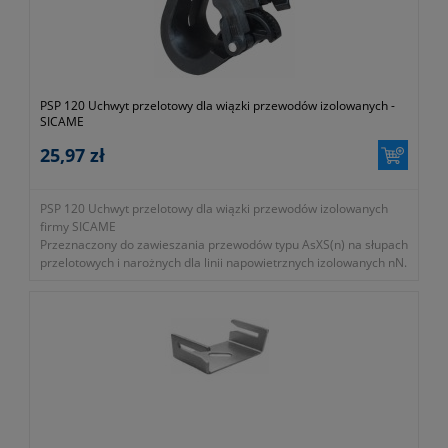
PSP 120 Uchwyt przelotowy dla wiązki przewodów izolowanych -
SICAME
25,97 zł
PSP 120 Uchwyt przelotowy dla wiązki przewodów izolowanych
firmy SICAME
Przeznaczony do zawieszania przewodów typu AsXS(n) na słupach
przelotowych i narożnych dla linii napowietrznych izolowanych nN.
Średnica wiązki 8-42 mm; przekroje przewodów, 2/4x(16-120)
przy kącie załomu do 40 stopni.
- kolor czarny