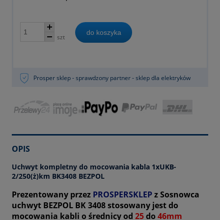
do koszyka
szt
Prosper sklep - sprawdzony partner - sklep dla elektryków
OPIS
Uchwyt kompletny do mocowania kabla 1xUKB-
2/250(ż)km BK3408 BEZPOL
Prezentowany przez
PROSPERSKLEP
z Sosnowca
uchwyt BEZPOL BK 3408 stosowany jest do
mocowania kabli o średnicy od
25
do
46mm