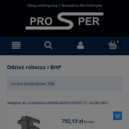
Sklep elektryczny | Narzędzia dla elektryka
Odzież robocza i BHP
Liczba produktów: 396
Adapter do urządzenia AD509-AD533 (AT055-1) - ASSECURO
792,13 zł
brutto