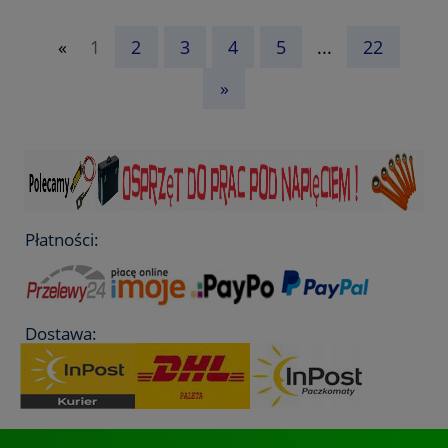
«
1
2
3
4
5
...
22
»
Płatności:
Dostawa: