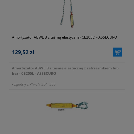
- typ 200 – szerokość półki 69 - 85 mm
- typ 300 – szerokość półki 69 - 185 mm
- typ 400 – szerokość półki 69 - 285 mm
- typ 500 – szerokość półki 69 - 385 mm
Amortyzator ABWL B z taśmą elastyczną (CE205L) - ASSECURO
129,52 zł
Amortyzator ABWL B z taśmą elastyczną z zatrzaśnikiem lub
bez - CE205L - ASSECURO
- zgodny z PN-EN 354, 355
- pełny symbol katalogowy producenta SE005-0205-0000
- okres gwarancji 12 miesięcy (lub dłużej zgodnie z wytycznymi
producenta)
SE005-0205-0000 CE205L ABW-L z taśmą elastyczną
SE005-0205-0002 CE205L F1 ABW-L z taśmą elastyczną
1xAJ590
SE005-0205-0007 CE205L F2 ABW-L z taśmą elastyczną
1xAJ591
SE005-0205-0003 CE205L F3 ABW-L z taśmą elastyczną