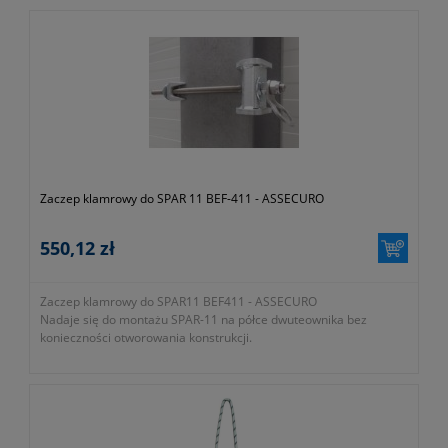
SE007-0200-0012 CB200-120 zaczep taśmowy 120cm
SE007-0200-0015 CB200-150 zaczep taśmowy 150cm
Zaczep klamrowy do SPAR 11 BEF-411 - ASSECURO
550,12 zł
Zaczep klamrowy do SPAR11 BEF411 - ASSECURO
Nadaje się do montażu SPAR-11 na półce dwuteownika bez
konieczności otworowania konstrukcji.
- spełnia wymogi PN-EN 795
- wykonany ze stali
- grubość półki max 16 mm
- symbol katalogowy producenta SE014-1103-0411
- dostępny w 4 rozmiarach