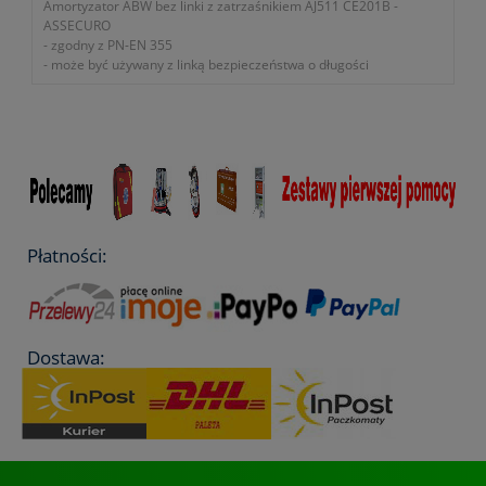
Amortyzator ABW bez linki z zatrzaśnikiem AJ511 CE201B -
ASSECURO
- zgodny z PN-EN 355
- może być używany z linką bezpieczeństwa o długości
maksymalnie 160cm
- długość bez zatrzaśników 26cm
- masa bez zatrzaśników 240g
- masa z zatrzaśnikiem 430g
- symbol katalogowy producenta SE005-0210-0007
- posiada certyfikat CE
Płatności:
Dostawa: