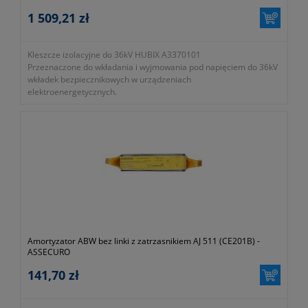
1 509,21 zł
Kleszcze izolacyjne do 36kV HUBIX A3370101
Przeznaczone do wkładania i wyjmowania pod napięciem do 36kV
wkładek bezpiecznikowych w urządzeniach
elektroenergetycznych.
- symbol A337.0101
- całkowita długość 1635mm
- długość części izolacyjnej 800mm
- masa 3000g
- zgodność z normą PN-80-E-08503, PN-EN 60855-1:2017-04
- gwarancja dwa lata
Amortyzator ABW bez linki z zatrzasnikiem AJ 511 (CE201B) -
ASSECURO
141,70 zł