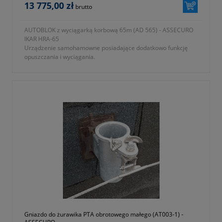
13 775,00 zł
brutto
AUTOBLOK z wyciągarką korbową 65m (AD 565) - ASSECURO
IKAR HRA-65
Urządzenie samohamowne posiadające dodatkowo funkcję
opuszczania i wyciągania.
- urządzenie montowane bezpośrednio do nogi TRIPODA
posiada podwójny system bezpieczeństwa – zapadkowy i
tarczowy w każdej chwili można puścić korbę
- posiada wskaźnik zadziałania
- linka stalowa galwanizowana Ø5mm
- linka zakończona zatrzaśnikiem obrotowym
- dopuszczalne obciążenie 136kg
- aluminiowa obudowa
- długość linki 65m
- wymiary 780x390x240mm
- pełny symbol katalogowy producenta SE020-0560-0065
- zgodność z normą PN-EN 1496, 360
- posiada certyfikat CE
- okres gwarancji 12 miesięcy (lub dłużej zgodnie z wytycznymi
producenta)
Gniazdo do żurawika PTA obrotowego małego (AT003-1) -