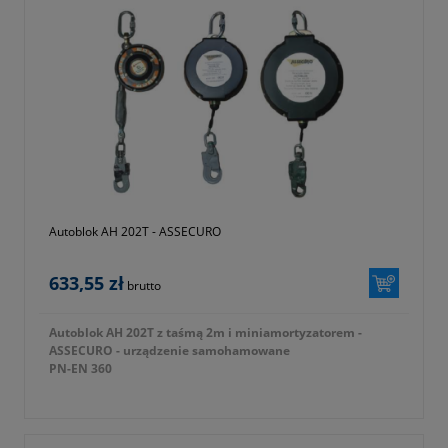
Autoblok AH 202T - ASSECURO
633,55 zł
brutto
Autoblok AH 202T z taśmą 2m i miniamortyzatorem -
ASSECURO - urządzenie samohamowane
PN-EN 360
współczynnik odpadnięcia 2
posiada wskaźnik zadziałania
pełny symbol katalogowy produktu SE016-0000-0002