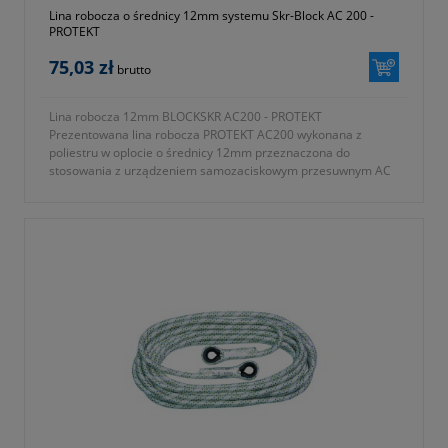
Lina robocza o średnicy 12mm systemu Skr-Block AC 200 -
PROTEKT
75,03 zł
brutto
Lina robocza 12mm BLOCKSKR AC200 - PROTEKT
Prezentowana lina robocza PROTEKT AC200 wykonana z
poliestru w oplocie o średnicy 12mm przeznaczona do
stosowania z urządzeniem samozaciskowym przesuwnym AC
040 SKR-BLOCK. Lina obustronnie zakończona pętlą z kauszą.
- dostępne długości liny od 10 metrów do 50 metrów (do
wyboru)
- materiał poliester
- średnica 12mm
- produkt pozwala na zabezpieczenie maksymalnie jednej
osoby
- symbol producenta AC 100
- do stosowania z urządzeniem Skr-Block AC040
- posiada certyfikat CE oraz jest zgodny z normą EN 353-2
- okres gwarancji 12 miesięcy (lub dłużej zgodnie z wytycznymi
producenta)