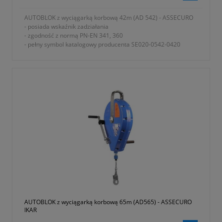
AUTOBLOK z wyciągarką korbową 42m (AD 542) - ASSECURO
- posiada wskaźnik zadziałania
- zgodność z normą PN-EN 341, 360
- pełny symbol katalogowy producenta SE020-0542-0420
- okres gwarancji 12 miesięcy (lub dłużej zgodnie z wytycznymi
producenta)
AUTOBLOK z wyciągarką korbową 65m (AD565) - ASSECURO
IKAR