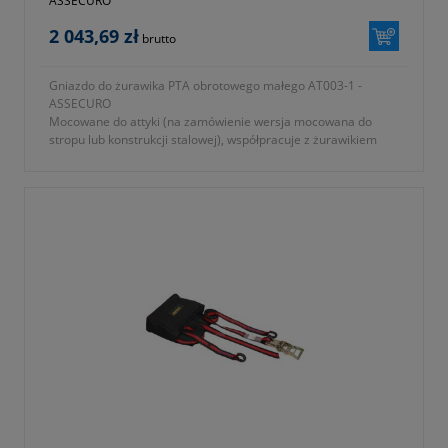
ASSECURO
2 043,69 zł
brutto
Gniazdo do żurawika PTA obrotowego małego AT003-1 -
ASSECURO
Mocowane do attyki (na zamówienie wersja mocowana do
stropu lub konstrukcji stalowej), współpracuje z żurawikiem
AT003. Przeznaczone do zaczepienia liny asekuracyjnej i
roboczej oraz dla obrotu żurawika PTA.
- wykonane ze stali ocynkowanej
- posiada dwa punkty do zaczepienia liny asekuracyjnej i
roboczej
- wysokość 40cm
- masa całkowita 9kg
- zgodność z EN795
- okres gwarancji 12 miesięcy (lub dłużej zgodnie z wytycznymi
producenta)
- symbol katalogowy producenta SE020-1300-2001