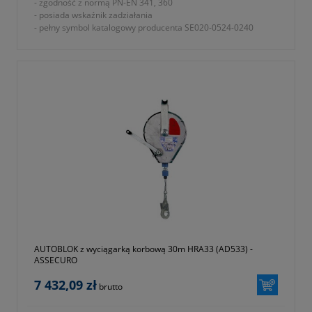
- zgodność z normą PN-EN 341, 360
- posiada wskaźnik zadziałania
- pełny symbol katalogowy producenta SE020-0524-0240
- okres gwarancji 12 miesięcy (lub dłużej zgodnie z wytycznymi
producenta)
AUTOBLOK z wyciągarką korbową 30m HRA33 (AD533) -
ASSECURO
7 432,09 zł
brutto