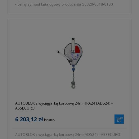
- pełny symbol katalogowy producenta SE020-0518-0180
- okres gwarancji 12 miesięcy (lub dłużej zgodnie z wytycznymi
producenta)
AUTOBLOK z wyciągarką korbową 24m HRA24 (AD524) -
ASSECURO
6 203,12 zł
brutto
AUTOBLOK z wyciągarką korbową 24m (AD524) - ASSECURO