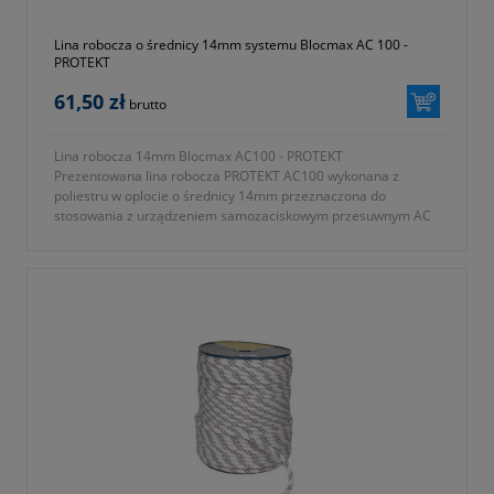
Lina robocza o średnicy 14mm systemu Blocmax AC 100 -
PROTEKT
61,50 zł
brutto
Lina robocza 14mm Blocmax AC100 - PROTEKT
Prezentowana lina robocza PROTEKT AC100 wykonana z
poliestru w oplocie o średnicy 14mm przeznaczona do
stosowania z urządzeniem samozaciskowym przesuwnym AC
010 BLOCMAX i AC 012. Lina obustronnie zakończona pętlą z
kauszą.
- dostępne długości liny od 5 metrów do 50 metrów (do
wyboru)
- materiał poliester
- średnica 14mm
- produkt pozwala na zabezpieczenie maksymalnie jednej
osoby
- symbol producenta AC 100
- do stosowania z urządzeniem Blocmax & MiniBlocmax AC010
i AC012
- posiada certyfikat CE oraz jest zgodny z normą EN 353-2
- okres gwarancji 12 miesięcy (lub dłużej zgodnie z wytycznymi
producenta)