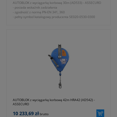
AUTOBLOK z wyciągarką korbową 30m (AD533) - ASSECURO
- posiada wskaźnik zadziałania
- zgodność z normą PN-EN 341, 360
- pełny symbol katalogowy producenta SE020-0530-0300
- okres gwarancji 12 miesięcy (lub dłużej zgodnie z wytycznymi
producenta)
AUTOBLOK z wyciągarką korbową 42m HRA42 (AD542) -
ASSECURO
10 233,69 zł
brutto