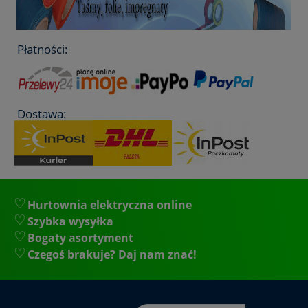
Płatności:
Dostawa:
Hurtownia elektryczna online
Szybka wysyłka
Bogaty asortyment
Czegoś brakuje? Daj nam znać!