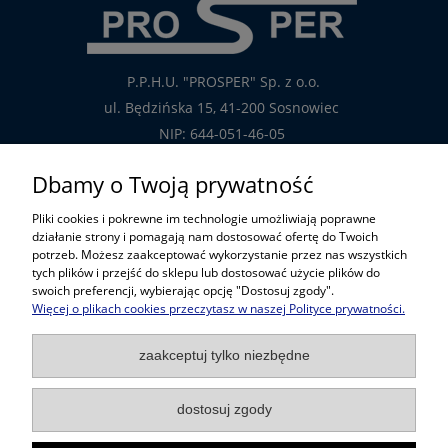
P.P.H.U. "PROSPER" Sp. z o.o.
ul. Będzińska 15, 41-200 Sosnowiec
NIP: 644-051-46-05
tel.: 32-785-29-00
Dbamy o Twoją prywatność
tel. kom: 609-808-147
Pliki cookies i pokrewne im technologie umożliwiają poprawne
handlowy@prosper.com.pl
działanie strony i pomagają nam dostosować ofertę do Twoich
potrzeb. Możesz zaakceptować wykorzystanie przez nas wszystkich
tych plików i przejść do sklepu lub dostosować użycie plików do
Informacje
swoich preferencji, wybierając opcję "Dostosuj zgody".
Więcej o plikach cookies przeczytasz w naszej Polityce prywatności.
Pomoc w zakupach
zaakceptuj tylko niezbędne
Popularne kategorie
dostosuj zgody