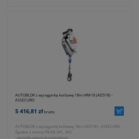
- okres gwarancji 12 miesięcy (lub dłużej zgodnie z wytycznymi
producenta)
AUTOBLOK z wyciągarką korbową 18m HRA18 (AD518) -
ASSECURO
5 416,81 zł
brutto
AUTOBLOK z wyciągarką korbową 18m (AD518) - ASSECURO
Zgodne z normą PN-EN 341, 360
- posiada wskaźnik zadziałania