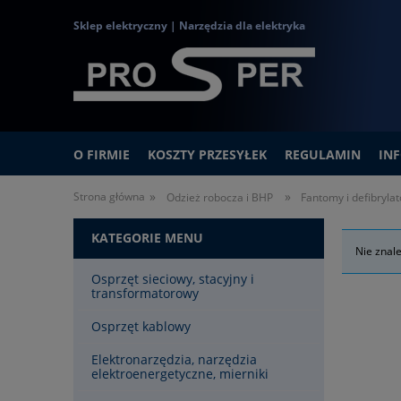
Sklep elektryczny | Narzędzia dla elektryka
O FIRMIE
KOSZTY PRZESYŁEK
REGULAMIN
IN
»
»
Strona główna
Odzież robocza i BHP
Fantomy i defibrylat
KATEGORIE MENU
Nie znal
Osprzęt sieciowy, stacyjny i
transformatorowy
Osprzęt kablowy
Elektronarzędzia, narzędzia
elektroenergetyczne, mierniki