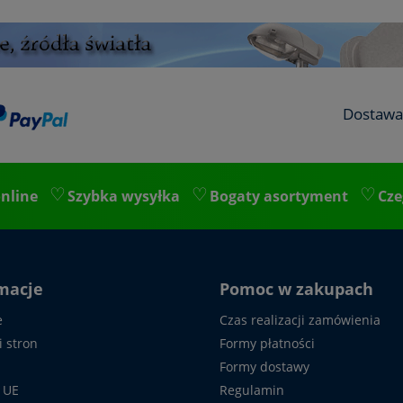
Dostawa
nline
Szybka wysyłka
Bogaty asortyment
Cze
macje
Pomoc w zakupach
e
Czas realizacji zamówienia
i stron
Formy płatności
Formy dostawy
 UE
Regulamin