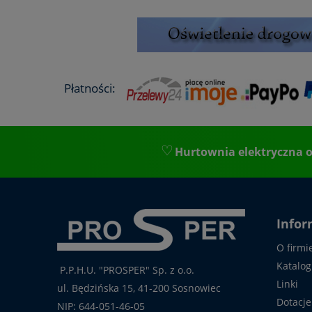
Płatności:
Hurtownia elektryczna o
Infor
O firmi
Katalog
P.P.H.U. "PROSPER" Sp. z o.o.
Linki
ul. Będzińska 15, 41-200 Sosnowiec
Dotacje
NIP: 644-051-46-05