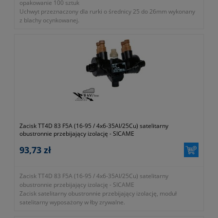
opakowanie 100 sztuk
Uchwyt przeznaczony dla rurki o średnicy 25 do 26mm wykonany
z blachy ocynkowanej.
- rodzaj zacisku tzw. pół-zacisk
- dla rurki o średnicy 25-26mm
- temperatura pracy od -15ºC do +60ºC
- jednostka sprzedaży opakowanie 100 sztuk
- materiał blacha ocynkowana
- waga 7,566g / opakowania 757g
- gwarancja 1 rok lub dłużej zgodnie z wytycznymi producenta
Zacisk TT4D 83 F5A (16-95 / 4x6-35Al/25Cu) satelitarny
obustronnie przebijający izolację - SICAME
93,73 zł
Zacisk TT4D 83 F5A (16-95 / 4x6-35Al/25Cu) satelitarny
obustronnie przebijający izolację - SICAME
Zacisk satelitarny obustronnie przebijający izolację, moduł
satelitarny wyposażony w łby zrywalne.