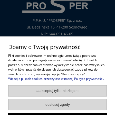
P.P.H.U. "PROSPER" Sp. z o.o.
ul. Będzińska 15, 41-200 Sosnowiec
NIP: 644-051-46-05
tel.: 32-785-29-00
Dbamy o Twoją prywatność
tel. kom: 609-808-147
Pliki cookies i pokrewne im technologie umożliwiają poprawne
handlowy@prosper.com.pl
działanie strony i pomagają nam dostosować ofertę do Twoich
potrzeb. Możesz zaakceptować wykorzystanie przez nas wszystkich
tych plików i przejść do sklepu lub dostosować użycie plików do
Informacje
swoich preferencji, wybierając opcję "Dostosuj zgody".
Więcej o plikach cookies przeczytasz w naszej Polityce prywatności.
Pomoc w zakupach
zaakceptuj tylko niezbędne
Popularne kategorie
dostosuj zgody