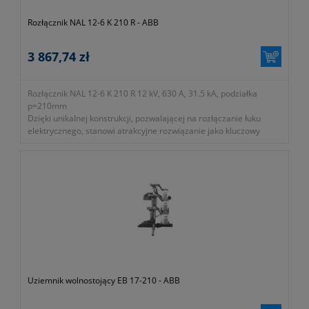
Rozłącznik NAL 12-6 K 210 R - ABB
3 867,74 zł
Rozłącznik NAL 12-6 K 210 R 12 kV, 630 A, 31.5 kA, podziałka
p=210mm
Dzięki unikalnej konstrukcji, pozwalającej na rozłączanie łuku
elektrycznego, stanowi atrakcyjne rozwiązanie jako kluczowy
element do zastosowania w zamkniętych rozdzielnicach oraz
kompaktowych podstacjach transformatorowych.
- typ rozłącznik wnętrzowy, liniowy w izolacji powietrznej
- strona zamontowania napędu ręcznego – prawa
- wyposażenie rozłącznika mechanizm typu K, blokada
mechaniczna rozłącznik-uziemnik
- aktualny numer katalogowy 1YMX000121M3100
- poprzedni numer katalogowy 1YMX054911M0001
- gwarancja dwa lata
Uziemnik wolnostojący EB 17-210 - ABB