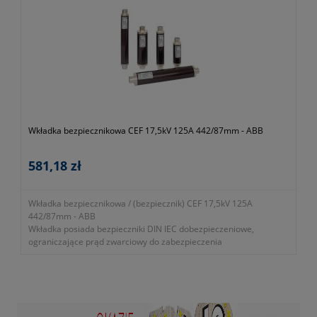
Wkładka bezpiecznikowa CEF 17,5kV 125A 442/87mm - ABB
581,18 zł
Wkładka bezpiecznikowa / (bezpiecznik) CEF 17,5kV 125A
442/87mm - ABB
Wkładka posiada bezpieczniki DIN IEC dobezpieczeniowe,
ograniczające prąd zwarciowy do zabezpieczenia
transformatorów i zastosowań wnętrzowych/napowietrznych.
Prezentowana wkładka posiada modułowy czujnik temperatury.
- napięcie znamionowe (U
) 10 … 17.5kV
r
- rodzaj napięcia zasilania AC
- częstotliwość znamionowa (f) 50Hz