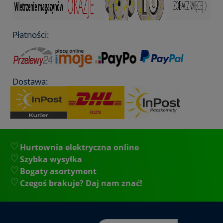
- prąd znamionowy (I
) 125A
n
- minimalny prąd wyłączalny 380A
- maksymalna zdolność wyłączania 63kA
- całka przedłukowa 17200 A²·s
Płatności:
- całka wyłączania 472000 A²·s
- straty mocy 183W
- opcje wykonania z wybijakiem
- siła wybijaka 80N
- posiada modułowy ogranicznik temperatury
Dostawa:
- waga produktu netto 5,3kg
- średnica 87mm
- rozmiar S
Hurtownia elektryczna online
Szybka wysyłka
Bogaty asortyment
Czegoś brakuje? Daj nam znać!