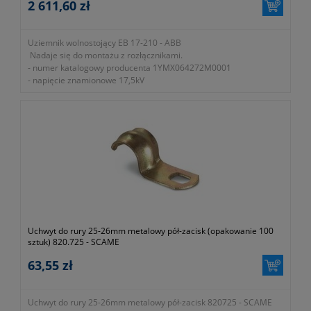
2 611,60 zł
Uziemnik wolnostojący EB 17-210 - ABB
Nadaje się do montażu z rozłącznikami.
- numer katalogowy producenta 1YMX064272M0001
- napięcie znamionowe 17,5kV
- prąd zwarciowy 31.5/1skA
- podziałka biegunowa 210mm
Uchwyt do rury 25-26mm metalowy pół-zacisk (opakowanie 100
sztuk) 820.725 - SCAME
63,55 zł
Uchwyt do rury 25-26mm metalowy pół-zacisk 820725 - SCAME