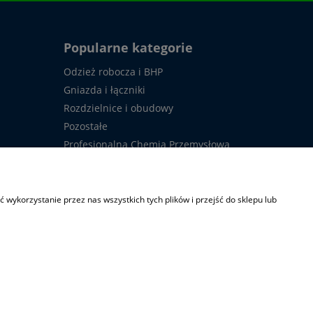
Popularne kategorie
Odzież robocza i BHP
Gniazda i łączniki
Rozdzielnice i obudowy
Pozostałe
Profesjonalna Chemia Przemysłowa
Usługi
owy
Upłynnienia (OKAZJE)
wykorzystanie przez nas wszystkich tych plików i przejść do sklepu lub