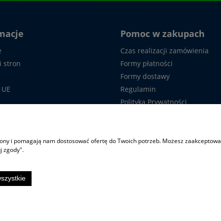
macje
Pomoc w zakupach
e
Czas realizacji zamówienia
i stron
Formy płatności
Formy dostawy
 UE
Regulamin
Polityka Prywatności
 z nami
Formularz reklamacyjny
Formularz odstąpienia od um
Częste pytania
trony i pomagają nam dostosować ofertę do Twoich potrzeb. Możesz zaakceptować 
j zgody".
szystkie