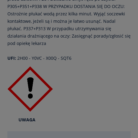
P305+P351+P338 W PRZYPADKU DOSTANIA SIĘ DO OCZU:
Ostrożnie płukać wodą przez kilka minut. Wyjąć soczewki
kontaktowe, jeżeli są i można je łatwo usunąć. Nadal
płukać. P337+P313 W przypadku utrzymywania się
działania drażniącego na oczy: Zasięgnąć porady/zgłosić się
pod opiekę lekarza
UFI:
2H00 - Y0VC - X00Q - SQT6
UWAGA