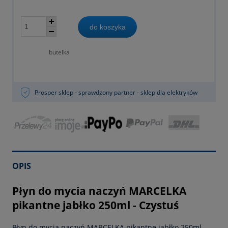
do koszyka
butelka
Prosper sklep - sprawdzony partner - sklep dla elektryków
OPIS
Płyn do mycia naczyń MARCELKA
pikantne jabłko 250ml - Czystuś
Płyn do mycia naczyń MARCELKA pikantne jabłko 250ml -