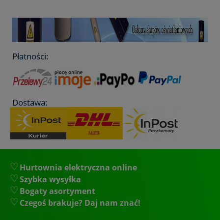
Płatności:
Dostawa:
Hurtownia elektryczna online
Szybka wysyłka
Bogaty asortyment
Czegoś brakuje? Daj nam znać!