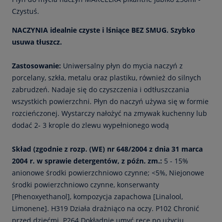
Czystuś.
NACZYNIA
idealnie czyste i lśniące
BEZ SMUG
. Szybko
usuwa tłuszcz.
Zastosowanie:
Uniwersalny płyn do mycia naczyń z
porcelany, szkła, metalu oraz plastiku, również do silnych
zabrudzeń. Nadaje się do czyszczenia i odtłuszczania
wszystkich powierzchni. Płyn do naczyń używa się w formie
rozcieńczonej. Wystarczy nałożyć na zmywak kuchenny lub
dodać 2- 3 krople do zlewu wypełnionego wodą
Skład (zgodnie z rozp. (WE) nr 648/2004 z dnia 31 marca
2004 r. w sprawie detergentów, z późn. zm.:
5 - 15%
anionowe środki powierzchniowo czynne; <5%, Niejonowe
środki powierzchniowo czynne, konserwanty
[Phenoxyethanol], kompozycja zapachowa [Linalool,
Limonene].
H319 Działa drażniąco na oczy. P102 Chronić
przed dziećmi. P264 Dokładnie umyć ręce po użyciu.