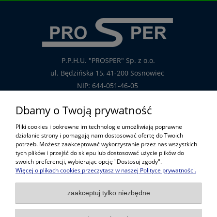
P.P.H.U. "PROSPER" Sp. z o.o.
ul. Będzińska 15, 41-200 Sosnowiec
NIP: 644-051-46-05
tel.: 32-785-29-00
Dbamy o Twoją prywatność
tel. kom: 609-808-147
Pliki cookies i pokrewne im technologie umożliwiają poprawne
handlowy@prosper.com.pl
działanie strony i pomagają nam dostosować ofertę do Twoich
potrzeb. Możesz zaakceptować wykorzystanie przez nas wszystkich
tych plików i przejść do sklepu lub dostosować użycie plików do
Informacje
swoich preferencji, wybierając opcję "Dostosuj zgody".
Więcej o plikach cookies przeczytasz w naszej Polityce prywatności.
Pomoc w zakupach
zaakceptuj tylko niezbędne
Popularne kategorie