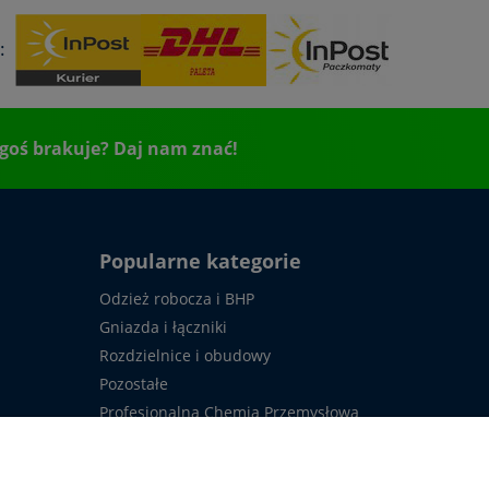
:
goś brakuje? Daj nam znać!
Popularne kategorie
Odzież robocza i BHP
Gniazda i łączniki
Rozdzielnice i obudowy
Pozostałe
Profesjonalna Chemia Przemysłowa
Usługi
owy
Upłynnienia (OKAZJE)