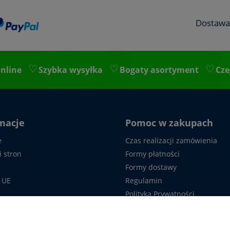
Dostawa
nline
Szybka wysyłka
Bogaty asortyment
Cze
macje
Pomoc w zakupach
e
Czas realizacji zamówienia
i stron
Formy płatności
Formy dostawy
 UE
Regulamin
Polityka Prywatności
 z nami
Formularz reklamacyjny
Formularz odstąpienia od um