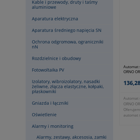
Kable i przewody, druty i taśmy
aluminiowe
Aparatura elektryczna
Aparatura średniego napięcia SN
Ochrona odgromowa, ograniczniki
nN
Rozdzielnice i obudowy
Automat 
Fotowoltaika PV
ORNO OR
Izolatory, wibroizolatory, nasadki
136,28
żeliwne, złącza elastyczne, kołpaki,
płaskowniki
Automat 
Gniazda i łączniki
ORNO OR
Oferujem
Oświetlenie
automat 
sterowan
Alarmy i monitoring
układach
- rezyst
Alarmy, zestawy, akcesosia, zamki
- maksyma