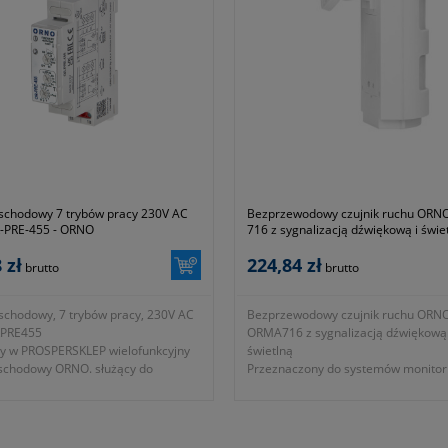
schodowy 7 trybów pracy 230V AC
Bezprzewodowy czujnik ruchu ORN
-PRE-455 - ORNO
716 z sygnalizacją dźwiękową i świe
 zł
224,84 zł
brutto
brutto
schodowy, 7 trybów pracy, 230V AC
Bezprzewodowy czujnik ruchu ORN
PRE455
ORMA716 z sygnalizacją dźwiękową 
y w PROSPERSKLEP wielofunkcyjny
świetlną
schodowy ORNO. służący do
Przeznaczony do systemów monitor
ia oświetleniem. Stosowany w
zapewnia bezprzewodową transmisj
 przemysłowych oraz domowych.
odległość 300m, może działać w 4 st
ancja zestyków ≤ 100mΩ
po 4 czujniki w każdej. Posiada 35 
lna częstość łączeń 600 cykli/h
dzwonek z 6 stopniową regulacją gł