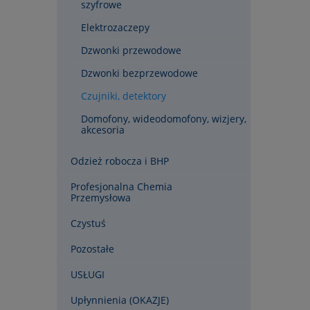
szyfrowe
- napięc
- symbol
Elektrozaczepy
- liczba 
- temper
Dzwonki przewodowe
+70°C
- materi
Dzwonki bezprzewodowe
- obciąż
AC
Czujniki, detektory
- obciąż
Domofony, wideodomofony, wizjery,
- maksym
akcesoria
AC1 400
- stopień
Odzież robocza i BHP
Profesjonalna Chemia
Przemysłowa
Czystuś
Pozostałe
USŁUGI
Upłynnienia (OKAZJE)