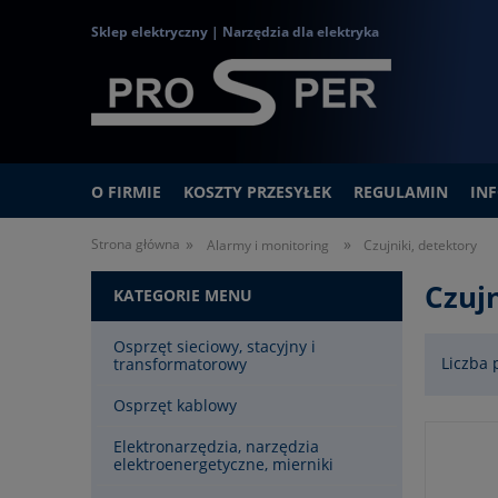
Sklep elektryczny | Narzędzia dla elektryka
O FIRMIE
KOSZTY PRZESYŁEK
REGULAMIN
IN
»
»
Strona główna
Alarmy i monitoring
Czujniki, detektory
Czujn
KATEGORIE MENU
Osprzęt sieciowy, stacyjny i
Liczba 
transformatorowy
Osprzęt kablowy
Elektronarzędzia, narzędzia
elektroenergetyczne, mierniki