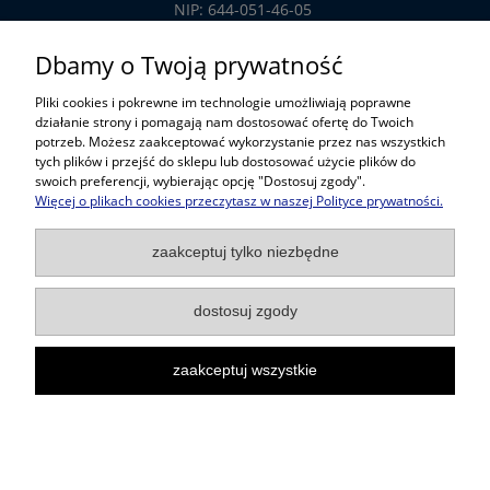
NIP: 644-051-46-05
tel.: 32-785-29-00
Dbamy o Twoją prywatność
tel. kom: 609-808-147
Pliki cookies i pokrewne im technologie umożliwiają poprawne
handlowy@prosper.com.pl
działanie strony i pomagają nam dostosować ofertę do Twoich
potrzeb. Możesz zaakceptować wykorzystanie przez nas wszystkich
tych plików i przejść do sklepu lub dostosować użycie plików do
Informacje
swoich preferencji, wybierając opcję "Dostosuj zgody".
Więcej o plikach cookies przeczytasz w naszej Polityce prywatności.
Pomoc w zakupach
zaakceptuj tylko niezbędne
Popularne kategorie
dostosuj zgody
zaakceptuj wszystkie