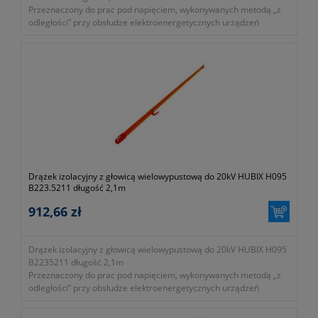
Przeznaczony do prac pod napięciem, wykonywanych metodą „z
odległości” przy obsłudze elektroenergetycznych urządzeń
wnętrzowych niskiego, średniego i wysokiego napięcia.
- średnica: 32mm
- przeznaczony do prac pod napięciem do 30kV AC
- długość: 1,4m
- zgodność z normami EN 60832-1:2010
- symbol producenta: B223.5304
Okres gwarancji 24 miesiące.
Drążek izolacyjny z głowicą wielowypustową do 20kV HUBIX H095
B223.5211 długość 2,1m
912,66 zł
Drążek izolacyjny z głowicą wielowypustową do 20kV HUBIX H095
B2235211 długość 2,1m
Przeznaczony do prac pod napięciem, wykonywanych metodą „z
odległości” przy obsłudze elektroenergetycznych urządzeń
wnętrzowych niskiego, średniego i wysokiego napięcia.
- średnica: 32mm