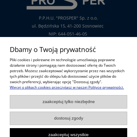
P.P.H.U. "PROSPER" Sp. z o.o.
ul. Będzińska 15, 41-200 Sosnowiec
NIP: 644-051-46-05
tel.: 32-785-29-00
Dbamy o Twoją prywatność
tel. kom: 609-808-147
Pliki cookies i pokrewne im technologie umożliwiają poprawne
handlowy@prosper.com.pl
działanie strony i pomagają nam dostosować ofertę do Twoich
potrzeb. Możesz zaakceptować wykorzystanie przez nas wszystkich
tych plików i przejść do sklepu lub dostosować użycie plików do
Informacje
swoich preferencji, wybierając opcję "Dostosuj zgody".
Więcej o plikach cookies przeczytasz w naszej Polityce prywatności.
Pomoc w zakupach
zaakceptuj tylko niezbędne
Popularne kategorie
dostosuj zgody
zaakceptuj wszystkie