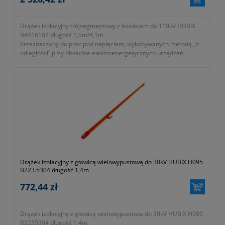
Drążek izolacyjny trójsegmentowy z bosakiem do 110kV HUBIX
B4416103 długość 1,5m/4,1m
Przeznaczony do prac pod napięciem, wykonywanych metodą „z
odległości” przy obsłudze elektroenergetycznych urządzeń
wnętrzowych niskiego, średniego i wysokiego napięcia.
- średnica: 39mm
- przeznaczony do prac pod napięciem do 110kV AC
- długość (złożony, rozłożony): 1,5m/4,1M
- posiada bosak
- symbol producenta: B441.6103
Okres gwarancji 24 miesiące.
Drążek izolacyjny z głowicą wielowypustową do 30kV HUBIX H095
B223.5304 długość 1,4m
772,44 zł
Drążek izolacyjny z głowicą wielowypustową do 30kV HUBIX H095
B2235304 długość 1,4m