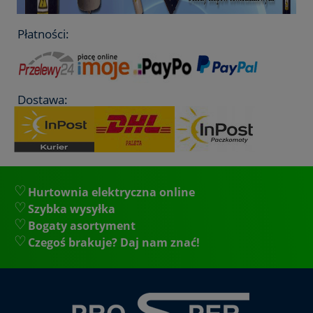
Płatności:
Dostawa:
Hurtownia elektryczna online
Szybka wysyłka
Bogaty asortyment
Czegoś brakuje? Daj nam znać!