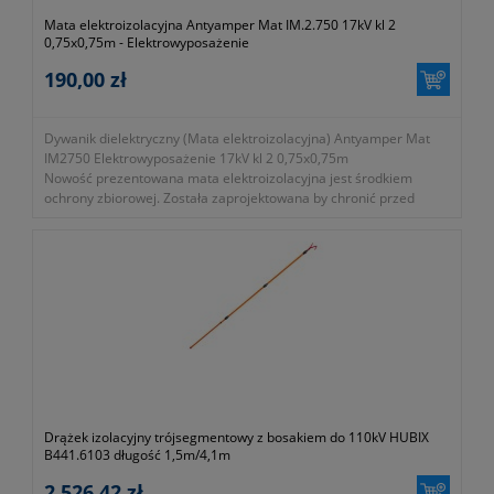
Mata elektroizolacyjna Antyamper Mat IM.2.750 17kV kl 2
0,75x0,75m - Elektrowyposażenie
190,00 zł
Dywanik dielektryczny (Mata elektroizolacyjna) Antyamper Mat
IM2750 Elektrowyposażenie 17kV kl 2 0,75x0,75m
Nowość prezentowana mata elektroizolacyjna jest środkiem
ochrony zbiorowej. Została zaprojektowana by chronić przed
porażeniem
elektrycznym przy pracy pod napięciem. Produkowana w formie
kwadratowych płyt o wymiarach 750 mm na 750 mm.
- wytrzymałość dielektryczna 17kV
- wymiary 750mm x 750mm
- grubość całkowita 8mm
- numer katalogowy IM.2.750
- zgodność z normą PN-IEC 61111:2009
Drążek izolacyjny trójsegmentowy z bosakiem do 110kV HUBIX
B441.6103 długość 1,5m/4,1m
2 526,42 zł