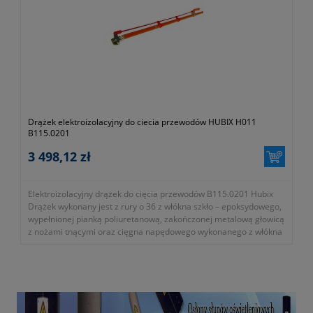
- przeznaczony do prac pod napięciem do 20kV AC
- długość: 2,1m
- zgodność z normami EN 60832-1:2010
- symbol producenta: B223.5211
Okres gwarancji 24 miesiące.
Drążek elektroizolacyjny do ciecia przewodów HUBIX H011
B115.0201
3 498,12 zł
Elektroizolacyjny drążek do cięcia przewodów B115.0201 Hubix
Drążek wykonany jest z rury o 36 z włókna szkło – epoksydowego,
wypełnionej pianką poliuretanową, zakończonej metalową głowicą
z nożami tnącymi oraz cięgna napędowego wykonanego z włókna
szkło - epoksydowego.
- symbol producenta B115.0201
- do 1kV AC
- długość L=2,1m