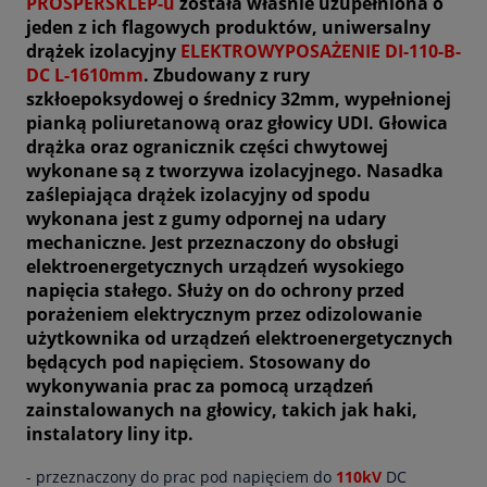
PROSPERSKLEP-u
została właśnie uzupełniona o
jeden z ich flagowych produktów, uniwersalny
drążek izolacyjny
ELEKTROWYPOSAŻENIE DI-110-B-
DC L-1610mm
. Zbudowany z rury
szkłoepoksydowej o średnicy 32mm, wypełnionej
pianką poliuretanową oraz głowicy UDI. Głowica
drążka oraz ogranicznik części chwytowej
wykonane są z tworzywa izolacyjnego. Nasadka
zaślepiająca drążek izolacyjny od spodu
wykonana jest z gumy odpornej na udary
mechaniczne. Jest przeznaczony do obsługi
elektroenergetycznych urządzeń wysokiego
napięcia stałego. Służy on do ochrony przed
porażeniem elektrycznym przez odizolowanie
użytkownika od urządzeń elektroenergetycznych
będących pod napięciem. Stosowany do
wykonywania prac za pomocą urządzeń
zainstalowanych na głowicy, takich jak haki,
instalatory liny itp.
- przeznaczony do prac pod napięciem do
110kV
DC