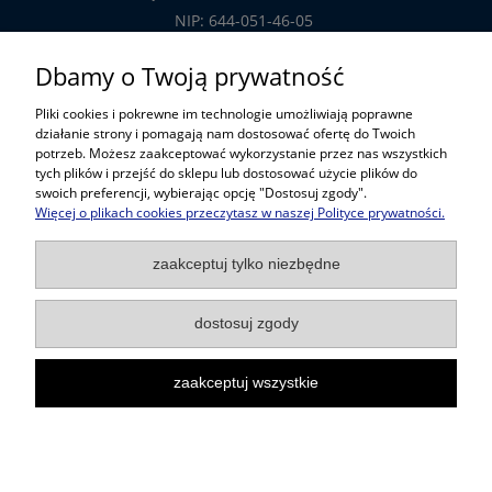
NIP: 644-051-46-05
tel.: 32-785-29-00
Dbamy o Twoją prywatność
tel. kom: 609-808-147
Pliki cookies i pokrewne im technologie umożliwiają poprawne
handlowy@prosper.com.pl
działanie strony i pomagają nam dostosować ofertę do Twoich
potrzeb. Możesz zaakceptować wykorzystanie przez nas wszystkich
tych plików i przejść do sklepu lub dostosować użycie plików do
Informacje
swoich preferencji, wybierając opcję "Dostosuj zgody".
Więcej o plikach cookies przeczytasz w naszej Polityce prywatności.
Pomoc w zakupach
zaakceptuj tylko niezbędne
Popularne kategorie
dostosuj zgody
zaakceptuj wszystkie