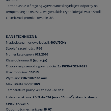
Termoplast, z którego są wytwarzane skrzynki jest odporny na
temperaturę do 650 st C, wpływ takich czynników jak wiatr, środki
chemiczne i promieniowanie UV.
DANE TECHNICZNE:
Napięcie znamionowe izolacji:
400V/50Hz
Stopień szczelności:
IP66
Numer katalogowy
672.2016
Klasa ochronna:
II (izolacja)
Otwory na przewód z góry i z dołu:
3x PG36-PG29-PG21
Ilość modułów:
16 DIN
Wymiary:
250x328x140 mm.
Max. utrata mocy:
28W
Temperatura pracy:
-25 st C do +60 st C
2
Listwa zaciskowa:
PE/N do 63A (max 16mm
), standardowo
części skrzynki
Odporność mechaniczna:
IK 07