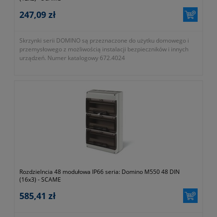
247,09 zł
Skrzynki serii DOMINO są przeznaczone do użytku domowego i
przemysłowego z możliwością instalacji bezpieczników i innych
urządzeń. Numer katalogowy 672.4024
Rozdzielncia 48 modułowa IP66 seria: Domino M550 48 DIN
(16x3) - SCAME
585,41 zł