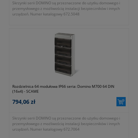
Skrzynki serii DOMINO są przeznaczone do użytku domowego i
przemysłowego z możliwością instalacji bezpieczników i innych
urządzeń. Numer katalogowy 672.5048
Rozdzielnica 64 modułowa IP66 seria: Domino M700 64 DIN
(16x4) - SCAME
794,06 zł
Skrzynki serii DOMINO są przeznaczone do użytku domowego i
przemysłowego z możliwością instalacji bezpieczników i innych
urządzeń. Numer katalogowy 672.7064