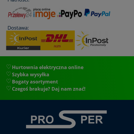
Dostawa:
Hurtownia elektryczna online
Szybka wysyłka
Bogaty asortyment
Czegoś brakuje? Daj nam znać!