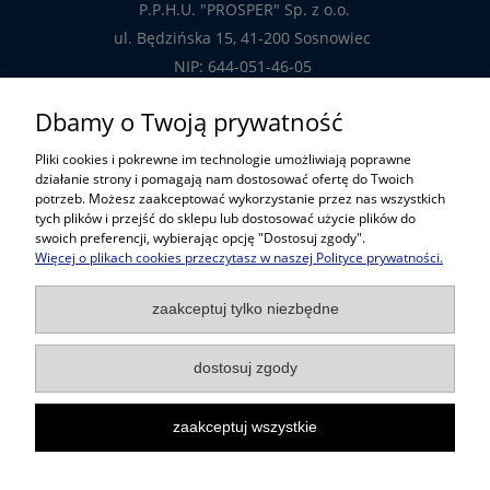
P.P.H.U. "PROSPER" Sp. z o.o.
ul. Będzińska 15, 41-200 Sosnowiec
NIP: 644-051-46-05
tel.: 32-785-29-00
Dbamy o Twoją prywatność
tel. kom: 609-808-147
Pliki cookies i pokrewne im technologie umożliwiają poprawne
handlowy@prosper.com.pl
działanie strony i pomagają nam dostosować ofertę do Twoich
potrzeb. Możesz zaakceptować wykorzystanie przez nas wszystkich
tych plików i przejść do sklepu lub dostosować użycie plików do
Informacje
swoich preferencji, wybierając opcję "Dostosuj zgody".
Więcej o plikach cookies przeczytasz w naszej Polityce prywatności.
Pomoc w zakupach
zaakceptuj tylko niezbędne
Popularne kategorie
dostosuj zgody
zaakceptuj wszystkie