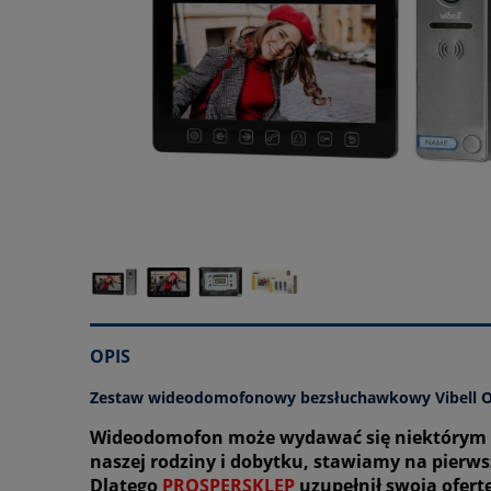
OPIS
Zestaw wideodomofonowy bezsłuchawkowy Vibell O
Wideodomofon może wydawać się niektórym z
naszej rodziny i dobytku, stawiamy na pierw
Dlatego
PROSPERSKLEP
uzupełnił swoją ofert