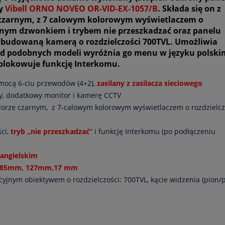
wy
Vibell ORNO NOVEO OR-VID-EX-1057/B
. Składa się on z
czarnym, z 7 calowym kolorowym wyświetlaczem o
anym dzwonkiem i trybem nie przeszkadzać oraz panelu
budowaną kamerą o rozdzielczości 700TVL. Umożliwia
ód podobnych modeli wyróżnia go menu w języku polskim
dblokowuje funkcję Interkomu.
mocą 6-ciu przewodów (4+2),
zasilany z zasilacza siecioweg
o
, dodatkowy monitor i kamerę CCTV
olorze czarnym, z 7-calowym kolorowym wyświetlaczem o rozdzielcz
ci,
tryb „nie przeszkadzać”
i funkcję Interkomu (po podłączeniu
 angielskim
185mm, 127mm,17 mm
yjnym obiektywem o rozdzielczości: 700TVL, kącie widzenia (pion/