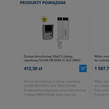
PRODUKTY POWIĄZANE
Zestaw domofonowy Vibell 2-żyłowy,
Wideo mo
natynkowy SALEM OR-DOM-SL-923 ORNO
do rozbud
POLSKA
Tuya w kol
412,30 zł
1 587,7
Zestaw domofonowy 2-żyłowy, natynkowy
Wideo mo
SALEM OR-DOM-SL-923 ORNO POLSKA
do rozbud
Przedstawimy natynkowy zestaw domofonowy
Tuya w kol
2-żyłowy ORNO SALEM, który może być
Posiada cz
podłączony do zwykłej instalacji dzwonkowej.
wyświetlaj
1024x600,
Panel zewnętrzny: montaż natynkowy
automatycz