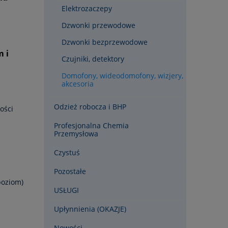
Elektrozaczepy
Dzwonki przewodowe
Dzwonki bezprzewodowe
 i
Czujniki, detektory
Domofony, wideodomofony, wizjery,
akcesoria
Odzież robocza i BHP
ości
Profesjonalna Chemia
Przemysłowa
Czystuś
Pozostałe
poziom)
USŁUGI
Upłynnienia (OKAZJE)
Nowości