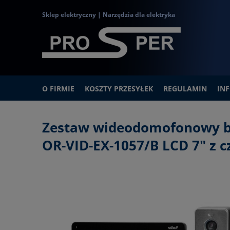
Sklep elektryczny | Narzędzia dla elektryka
O FIRMIE
KOSZTY PRZESYŁEK
REGULAMIN
IN
Zestaw wideodomofonowy 
OR-VID-EX-1057/B LCD 7" z