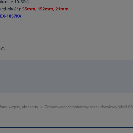
kresie 10-60s)
głębokość):
55mm, 152mm, 21mm
-EX-1057KV
a
".
»
ny, wizjery, akcesoria
Zestaw wideodomofonowy bezsłuchawkowy Vibell 