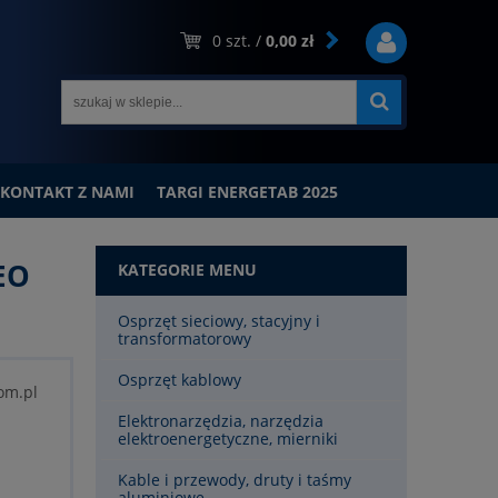
0
szt. /
0,00 zł
KONTAKT Z NAMI
TARGI ENERGETAB 2025
EO
KATEGORIE MENU
Osprzęt sieciowy, stacyjny i
transformatorowy
Osprzęt kablowy
om.pl
Elektronarzędzia, narzędzia
elektroenergetyczne, mierniki
Kable i przewody, druty i taśmy
aluminiowe