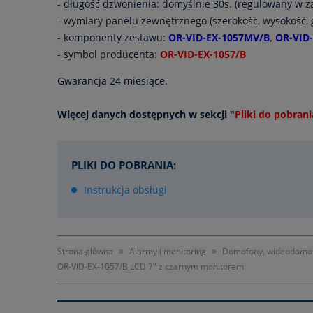
- długość dzwonienia: domyślnie 30s. (regulowany w za
- wymiary panelu zewnętrznego (szerokość, wysokość, 
- komponenty zestawu:
OR-VID-EX-1057MV/B
,
OR-VID
- symbol producenta:
OR-VID-EX-1057/B
Gwarancja 24 miesiące.
Więcej danych dostępnych w sekcji "
Pliki do pobrani
PLIKI DO POBRANIA:
Instrukcja obsługi
»
»
Strona główna
Alarmy i monitoring
Domofony, wideodomofo
OR-VID-EX-1057/B LCD 7" z czarnym monitorem