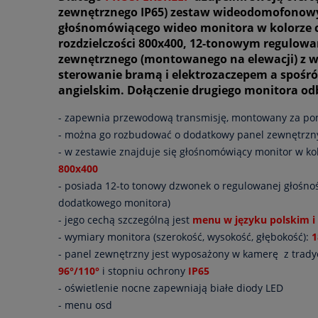
zewnętrznego IP65) zestaw wideodomofono
głośnomówiącego wideo monitora w kolorze 
rozdzielczości 800x400, 12-tonowym regulow
zewnętrznego (montowanego na elewacji) z w
sterowanie bramą i elektrozaczepem a spośr
angielskim. Dołączenie drugiego monitora o
- zapewnia przewodową transmisję, montowany za po
- można go rozbudować o dodatkowy panel zewnętrzny
- w zestawie znajduje się głośnomówiący monitor w k
800x400
- posiada 12-to tonowy dzwonek o regulowanej głośnoś
dodatkowego monitora)
- jego cechą szczególną jest
menu w języku polskim i
- wymiary monitora (szerokość, wysokość, głębokość):
- panel zewnętrzny jest wyposażony w kamerę z tradyc
96°/110°
i stopniu ochrony
IP65
- oświetlenie nocne zapewniają białe diody LED
- menu osd