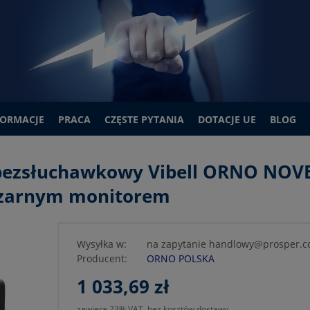
FORMACJE
PRACA
CZĘSTE PYTANIA
DOTACJE UE
BLOG
bezsłuchawkowy Vibell ORNO NOV
 czarnym monitorem
Wysyłka w:
na zapytanie handlowy@prosper.c
Producent:
ORNO POLSKA
1 033,69 zł
zawiera 23% VAT, bez kosztów dostawy