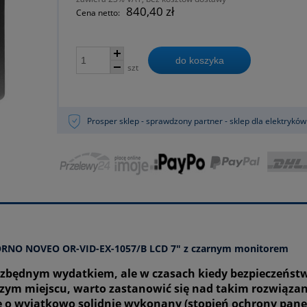
840,40 zł
Cena netto:
do koszyka
szt
Prosper sklep - sprawdzony partner - sklep dla elektryków
RNO NOVEO OR-VID-EX-1057/B LCD 7" z czarnym monitorem
będnym wydatkiem, ale w czasach kiedy bezpieczeńst
szym miejscu, warto zastanowić się nad takim rozwiąza
ę o wyjątkowo solidnie wykonany (stopień ochrony pane