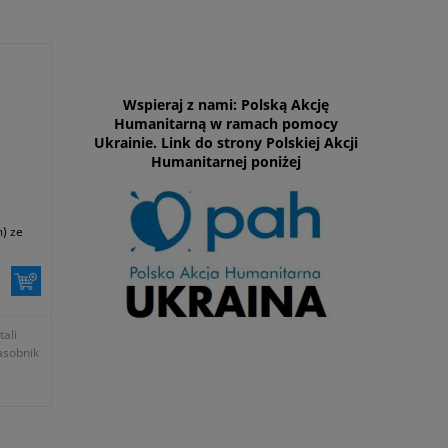
Wspieraj z nami: Polską Akcję
Humanitarną w ramach pomocy
Ukrainie. Link do strony Polskiej Akcji
Humanitarnej poniżej
) ze
ali
asobnik
zewnej
 między
kt