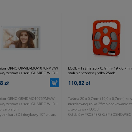
nitor ORNO OR-VID-MO-1076PMV/W
LOOB - Taśma 20 x 0,7mm (19 x 0,7mm
owy zestawu z serii GUARDO Wi-Fi +
stali nierdzewnej rolka 25mb
orze białym
8 zł
110,82 zł
nitor ORNO ORVIDMO1076PMV/W
Taśma 20 x 0,7mm (19,0 x 0,7mm) ze st
owy zestawu z serii GUARDO Wi-Fi +
nierdzewnej rolka 25mb opakowanie z
orze białym
z tworzywa - LOOB
ytnik kart SD i dotykowy 10" ekran,
Od dziś w PROSPERSKLEP SOSNOWIEC
ący obraz o rozdzielczości
dostępna taśma stalowa ze stali nierd
 umożliwia sterowanie bramą
201 w zasobniku z tworzywa. Używana
ną i elektrozaczepem, dzięki
innymi w przemyśle drogowym. Produ