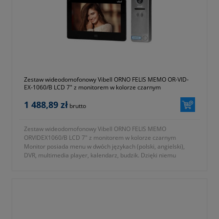
Zestaw wideodomofonowy Vibell ORNO FELIS MEMO OR-VID-
EX-1060/B LCD 7" z monitorem w kolorze czarnym
1 488,89 zł
brutto
Zestaw wideodomofonowy Vibell ORNO FELIS MEMO
ORVIDEX1060/B LCD 7" z monitorem w kolorze czarnym
Monitor posiada menu w dwóch językach (polski, angielski),
DVR, multimedia player, kalendarz, budzik. Dzięki niemu
możemy sterować bramą automatyczną i elektrozaczepem.
Wyposażony w kolorowy, 7-calowy, dotykowy ekran o
rozdzielczości 800x600, pamięć i czytnik kart. Panel
zewnętrzny ma wbudowaną kamerę o kącie widzenia
(pion/poziom) 96°/110° i rozdzielczości 700TVL z tradycyjnym
obiektywem. Po podłączeniu dodatkowych urządzeń zyskujemy
pełny system monitoringu.