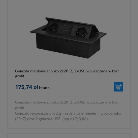
Gniazda meblowe schuko 2x2P+Z, 2xUSB wpuszczane w blat
grafit
175,74 zł
brutto
Gniazda meblowe schuko 2x2P+Z, 2xUSB wpuszczane w blat
grafit
Gniazdo wyposażono w 2 gniazda z uziemieniem, typu Schuko
(2P+Z) oraz 2 gniazda USB (typ A+C; 3,6A).