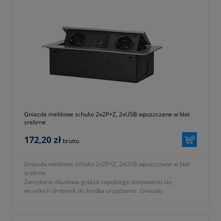
Gniazda meblowe schuko 2x2P+Z, 2xUSB wpuszczane w blat
srebrne
172,20 zł
brutto
Gniazda meblowe schuko 2x2P+Z, 2xUSB wpuszczane w blat
srebrne
Zamykana obudowa gniazd zapobiega dostawaniu się
wszelkich drobinek do środka urządzenia. Gniazdo
wyposażono w 2 gniazda z uziemieniem, typu Schuko (2P+Z)
oraz 2 gniazda USB (typ A+C; 3,6A)...