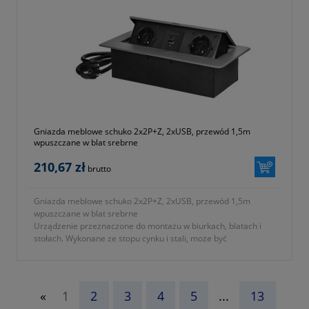
Gniazda meblowe schuko 2x2P+Z, 2xUSB, przewód 1,5m
wpuszczane w blat srebrne
210,67 zł
brutto
Gniazda meblowe schuko 2x2P+Z, 2xUSB, przewód 1,5m
wpuszczane w blat srebrne
Urządzenie przeznaczone do montażu w biurkach, blatach i
stołach. Wykonane ze stopu cynku i stali, może być
zamontowane zarówno w pionie jak i w poziomie zapewniając
tym samym swobodny dostęp do gniazd elektrycznych...
«
1
2
3
4
5
...
13