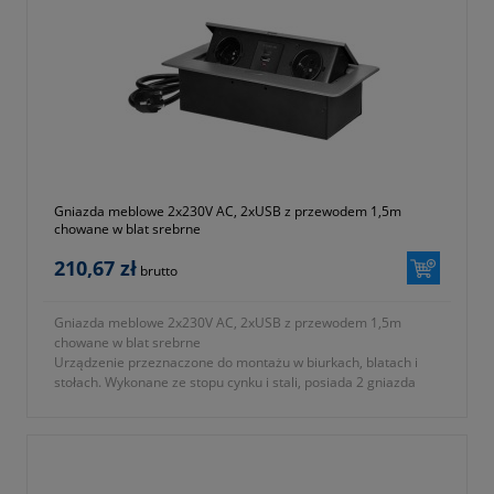
Gniazda meblowe 2x230V AC, 2xUSB z przewodem 1,5m
chowane w blat srebrne
210,67 zł
brutto
Gniazda meblowe 2x230V AC, 2xUSB z przewodem 1,5m
chowane w blat srebrne
Urządzenie przeznaczone do montażu w biurkach, blatach i
stołach. Wykonane ze stopu cynku i stali, posiada 2 gniazda
French (typ E) i 2 gniazda USB (typ A+C; 3,6A.5V)