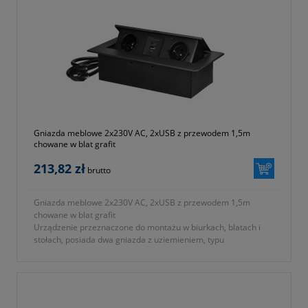
Gniazda meblowe 2x230V AC, 2xUSB z przewodem 1,5m
chowane w blat grafit
213,82 zł
brutto
Gniazda meblowe 2x230V AC, 2xUSB z przewodem 1,5m
chowane w blat grafit
Urządzenie przeznaczone do montażu w biurkach, blatach i
stołach, posiada dwa gniazda z uziemieniem, typu
francuskiego (2x2P+Z) oraz dwa porty USB (typu A oraz C).