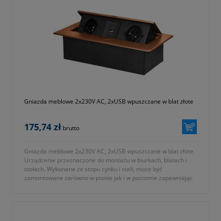
Gniazda meblowe 2x230V AC, 2xUSB wpuszczane w blat złote
175,74 zł
brutto
Gniazda meblowe 2x230V AC, 2xUSB wpuszczane w blat złote
Urządzenie przeznaczone do montażu w biurkach, blatach i
stołach. Wykonane ze stopu cynku i stali, może być
zamontowane zarówno w pionie jak i w poziomie zapewniając
tym samym swobodny dostęp do gniazd elektrycznych.