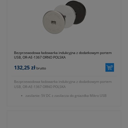
Bezprzewodowa ładowarka indukcyjna z dodatkowym portem
USB, OR-AE-1367 ORNO POLSKA
132,25 zł
brutto
Bezprzewodowa ładowarka indukcyjna z dodatkowym portem
USB, OR-AE-1367 ORNO POLSKA
zasilanie: 5V DC z zasilacza do gniazdka Mikro USB
(brak w zestawie)
wyjście ładowarki USB: 5V DC/2,1A
dostępne kolory: biały, czarny lub srebrny
wymiary: ⌀70 x 22 mm (śr./gł.)