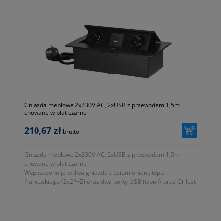
Gniazda meblowe 2x230V AC, 2xUSB z przewodem 1,5m
chowane w blat czarne
210,67 zł
brutto
Gniazda meblowe 2x230V AC, 2xUSB z przewodem 1,5m
chowane w blat czarne
Wyposażono je w dwa gniazda z uziemieniem, typu
francuskiego (2x2P+Z) oraz dwa porty USB (typu A oraz C). Jest
wyposażone w kabel o długości 1,5m.