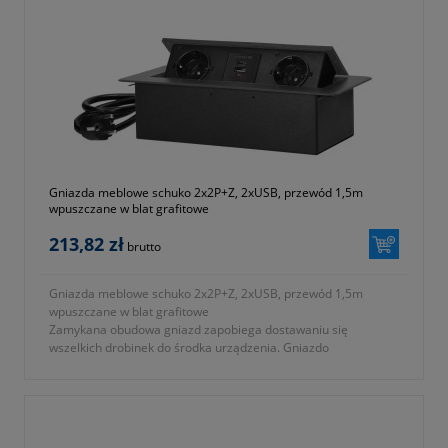
Gniazda meblowe schuko 2x2P+Z, 2xUSB, przewód 1,5m
wpuszczane w blat grafitowe
213,82 zł
brutto
Gniazda meblowe schuko 2x2P+Z, 2xUSB, przewód 1,5m
wpuszczane w blat grafitowe
Zamykana obudowa gniazd zapobiega dostawaniu się
wszelkich drobinek do środka urządzenia. Gniazdo
wyposażono w 2 gniazda z uziemieniem, typu Schuko (2P+Z), 2
gniazda USB (typ A+C; 3,6A) oraz oraz przewód zasilający o
długości 1,5m i przekroju żyły 1,5mm².