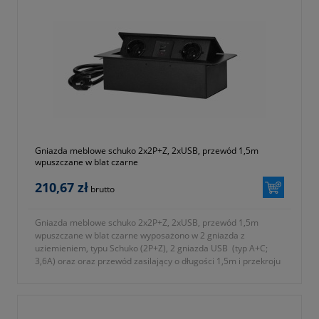
Gniazda meblowe schuko 2x2P+Z, 2xUSB, przewód 1,5m
wpuszczane w blat czarne
210,67 zł
brutto
Gniazda meblowe schuko 2x2P+Z, 2xUSB, przewód 1,5m
wpuszczane w blat czarne wyposażono w 2 gniazda z
uziemieniem, typu Schuko (2P+Z), 2 gniazda USB (typ A+C;
3,6A) oraz oraz przewód zasilający o długości 1,5m i przekroju
żyły 1,5mm².