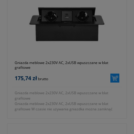
Gniazda meblowe 2x230V AC, 2xUSB wpuszczane w blat
grafitowe
175,74 zł
brutto
Gniazda meblowe 2x230V AC, 2xUSB wpuszczane w blat
grafitowe
Gniazda meblowe 2x230V AC, 2xUSB wpuszczane w blat
grafitowe W czasie nie używania gniazdka można zamknąć
pokrywę ochronną niwelując ryzyko przypadkowego zalania,
zakurzenia czy uszkodzenia.