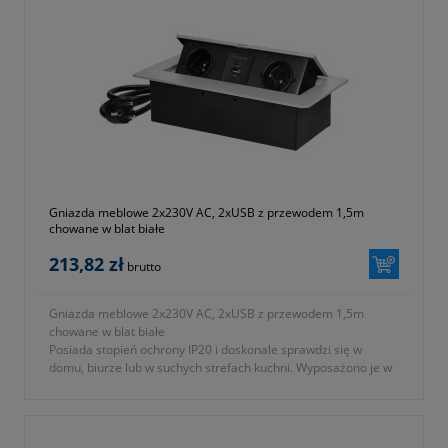
Gniazda meblowe 2x230V AC, 2xUSB z przewodem 1,5m
chowane w blat białe
213,82 zł
brutto
Gniazda meblowe 2x230V AC, 2xUSB z przewodem 1,5m
chowane w blat białe
Posiada stopień ochrony IP20 i doskonale sprawdzi się w
domu, biurze lub w suchych strefach kuchni. Wyposażono je w
dwa gniazda z uziemieniem, typu francuskiego (2x2P+Z) oraz
dwa porty USB (typu A oraz C).