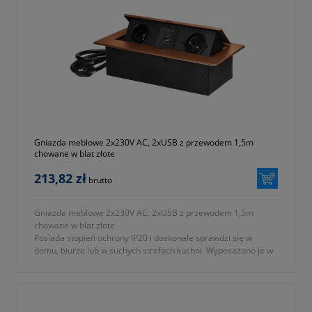
Gniazda meblowe 2x230V AC, 2xUSB z przewodem 1,5m
chowane w blat złote
213,82 zł
brutto
Gniazda meblowe 2x230V AC, 2xUSB z przewodem 1,5m
chowane w blat złote
Posiada stopień ochrony IP20 i doskonale sprawdzi się w
domu, biurze lub w suchych strefach kuchni. Wyposażono je w
dwa gniazda z uziemieniem, typu francuskiego (2x2P+Z) oraz
dwa porty USB (typu A oraz C).