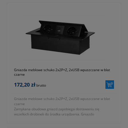
Gniazda meblowe schuko 2x2P+Z, 2xUSB wpuszczane w blat
czarne
172,20 zł
brutto
Gniazda meblowe schuko 2x2P+Z, 2xUSB wpuszczane w blat
czarne
Zamykana obudowa gniazd zapobiega dostawaniu się
wszelkich drobinek do środka urządzenia. Gniazdo
wyposażono w 2 gniazda z uziemieniem, typu Schuko (2P+Z)
oraz 2 gniazda USB (typ A+C; 3,6A).