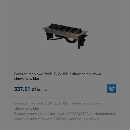
Gniazda meblowe 3x2P+Z, 2xUSB niklowana obudowa
chowane w blat
337,51 zł
brutto
Gniazda meblowe 3x2P+Z, 2xUSB niklowana obudowa
chowane w blat
Zestaw trzech gniazd sieciowych 250V AC/16A z uziemieniem i
dwóch portów ładowarki USB w niklowanej obudowie,
chowanej w blat...