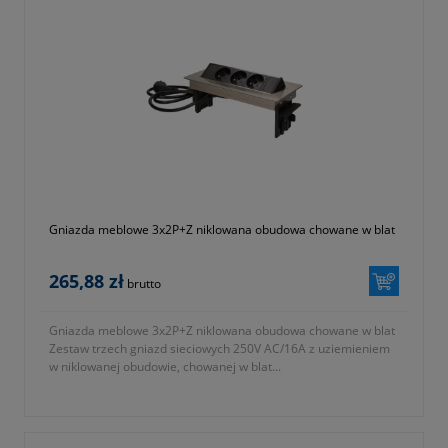
Gniazda meblowe 3x2P+Z niklowana obudowa chowane w blat
265,88 zł
brutto
Gniazda meblowe 3x2P+Z niklowana obudowa chowane w blat
Zestaw trzech gniazd sieciowych 250V AC/16A z uziemieniem
w niklowanej obudowie, chowanej w blat...