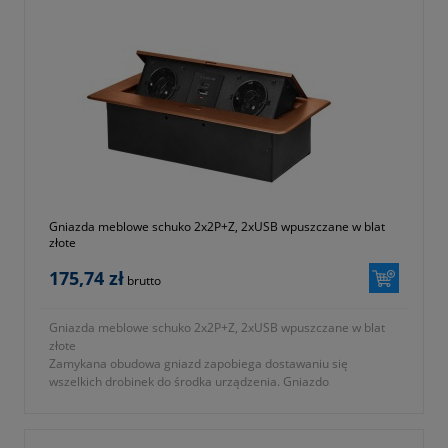
Gniazda meblowe schuko 2x2P+Z, 2xUSB wpuszczane w blat
złote
175,74 zł
brutto
Gniazda meblowe schuko 2x2P+Z, 2xUSB wpuszczane w blat
złote
Zamykana obudowa gniazd zapobiega dostawaniu się
wszelkich drobinek do środka urządzenia. Gniazdo
wyposażono w 2 gniazda z uziemieniem, typu Schuko (2P+Z)
oraz 2 gniazda USB (typ A+C; 3,6A)...