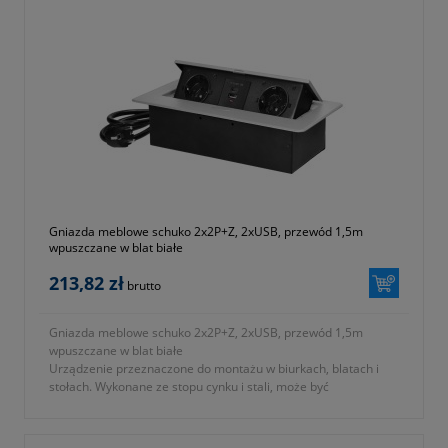
Gniazda meblowe schuko 2x2P+Z, 2xUSB, przewód 1,5m
wpuszczane w blat białe
213,82 zł
brutto
Gniazda meblowe schuko 2x2P+Z, 2xUSB, przewód 1,5m
wpuszczane w blat białe
Urządzenie przeznaczone do montażu w biurkach, blatach i
stołach. Wykonane ze stopu cynku i stali, może być
zamontowane zarówno w pionie jak i w poziomie zapewniając
tym samym swobodny dostęp do gniazd elektrycznych...