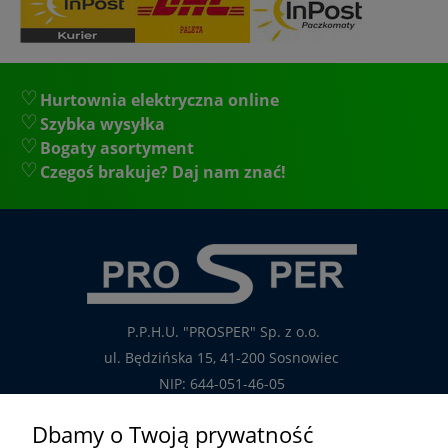
Hurtownia elektryczna online
Szybka wysyłka
Bogaty asortyment
Czegoś brakuje? Daj nam znać!
P.P.H.U. "PROSPER" Sp. z o.o.
ul. Będzińska 15, 41-200 Sosnowiec
NIP: 644-051-46-05
tel.: 32-785-29-00
Dbamy o Twoją prywatność