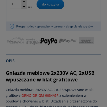
do koszyka
szt
Prosper sklep - sprawdzony partner - sklep dla elektryków
OPIS
Gniazda meblowe 2x230V AC, 2xUSB
wpuszczane w blat grafitowe
Gniazda meblowe 2x230V AC, 2xUSB wpuszczane w blat
grafitowe
ORNO OR-GM-9034/GR
z uziemieniem w
obudowie chowanej w blat. Urządzenie przeznaczone do
montażu w biurkach, blatach i stołach. Wykonane ze stopu