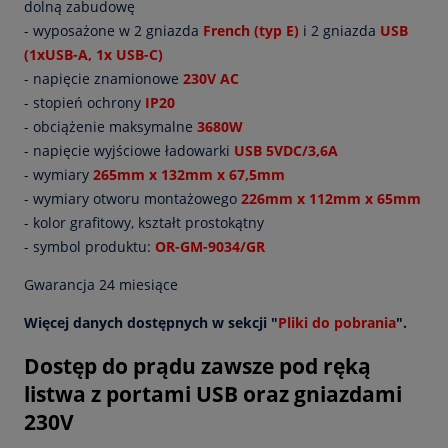
dolną zabudowę
- wyposażone w 2 gniazda
French (typ E)
i 2 gniazda
USB
(1xUSB-A, 1x USB-C)
- napięcie znamionowe
230V AC
- stopień ochrony
IP20
- obciążenie maksymalne
3680W
- napięcie wyjściowe ładowarki
USB 5VDC/3,6A
- wymiary
265mm x 132mm x 67,5mm
- wymiary otworu montażowego
226mm x 112mm x 65mm
- kolor grafitowy, kształt prostokątny
- symbol produktu:
OR-GM-9034/GR
Gwarancja 24 miesiące
Więcej danych dostępnych w sekcji "
Pliki do pobrania
".
Dostęp do prądu zawsze pod ręką
listwa z portami USB oraz gniazdami
230V