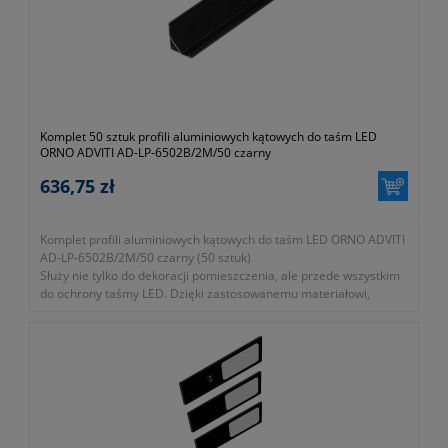
Komplet 50 sztuk profili aluminiowych kątowych do taśm LED
ORNO ADVITI AD-LP-6502B/2M/50 czarny
636,75 zł
Komplet profili aluminiowych kątowych do taśm LED ORNO ADVITI
AD-LP-6502B/2M/50 czarny (50 sztuk)
Służy nie tylko do dekoracji pomieszczenia, ale przede wszystkim
do ochrony taśmy LED. Dzięki zastosowanemu materiałowi,
odprowadzającemu ciepło, taśmy LED się nie przegrzewają.
Profile można montować na szafkach lub ścianie. Idealnie
sprawdzą się do oświetlania pokoju lub gabinetu, zestaw zawiera
50 sztuk.
- profile w całości zostały wykonane z aluminium, zestaw zawiera
50szt.
- szerokość: 15,8mm