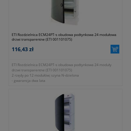
ETI Rozdzielnica ECM24PT-s obudowa podtynkowa 24 modułowa
drzwi transparentne (ETI 001101075)
116,43 zł
ETI Rozdzielnica ECM24PT-s obudowa podtynkowa 24 moduły
drzwi transparentne (ETI 001101075)
2 rzędy po 12 modułów; szyna N-dzielona
- gwarancja dwa lata