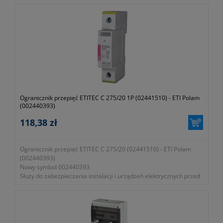
Ogranicznik przepięć ETITEC C 275/20 1P (02441510) - ETI Polam
(002440393)
118,38 zł
Ogranicznik przepięć ETITEC C 275/20 (02441510) - ETI Polam
(002440393)
Nowy symbol 002440393
Służy do zabezpieczania instalacji i urządzeń elektrycznych przed
skutkami przepięć pochodzących od wyładowań atmosferycznych
oraz przepięć łączeniowych
Zalety: → ograniczniki przepięć ETITEC klasy C stosowane są jako
drugi stopień ochrony, w obiekcie chronionym, w celu
ograniczenia przepięć do wartości wytrzymywanych przez