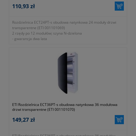
110,93 zł
Rozdzielnica ECT24PT-s obudowa natynkowa 24 moduły drzwi
transparentne (ETI 001101069)
2 rzędy po 12 modułów; szyna N-dzielona
- gwarancja dwa lata
ETI Rozdzielnica ECT36PT-s obudowa natynkowa 36 modułowa
drzwi transparentne (ETI 001101070)
149,27 zł
ETI Rozdzielnica ECT36PT-s obudowa natynkowa 36 modułów