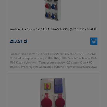
większość urządzeń elektrycznych, → ograniczniki klasy C mogą
również tworzyć...
- symbol 002441510
- typ ETITEC C 275/20 modułowy
- waga 130g
- gwarancja dwa lata
Rozdzielnica 4xotw. 1x16A/5 1x32A/5 2x230V (632.3122) - SCAME
293,51 zł
Rozdzielnica 4xotw. 1x16A/5 1x32A/5 2x230V (632.3122) - SCAME
Nominalne napięcie pracy 230/400V~, 50Hz Stopień ochrony:IP44-
IP66 Klasa ochrony.: II Temperatura pracy: -25 stopni C do + 60
stopni C Przekrój przewodu: max 10mm2 Znamionowa zwarciowa
zdolność łączeniowa: 6kA Liczba miejsc na zabezpieczenia: 10 DIN
Od...