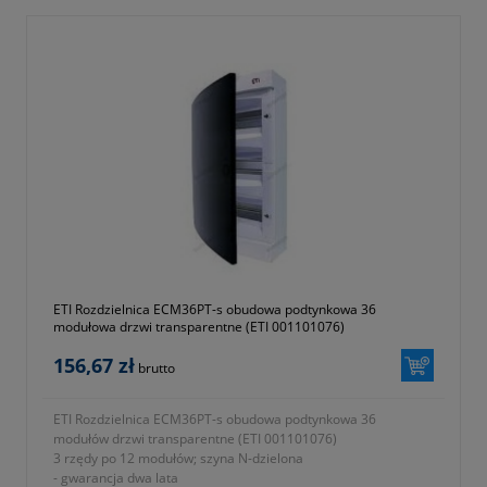
ETI Rozdzielnica ECM36PT-s obudowa podtynkowa 36
modułowa drzwi transparentne (ETI 001101076)
156,67 zł
brutto
ETI Rozdzielnica ECM36PT-s obudowa podtynkowa 36
modułów drzwi transparentne (ETI 001101076)
3 rzędy po 12 modułów; szyna N-dzielona
- gwarancja dwa lata