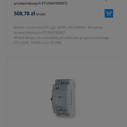
przekaźnikowych ETI (004780007)
508,78 zł
brutto
Moduł rozszerzeń ETI Logic 8ERA 100-240VAC 4/4 we/wy
przekaźnikowych ETI 004780007
Moduł służący do rozbudowy przekaźnika programowalnego
ETI LOGIC 10HRA oraz 20 HRA
- ilość wejść przekaźnikowych 4
- ilość wyjść przekaźnikowych 4
- zasilanie 100-240V AC
2
- przyłączalność przewodów AWG 12/Ø 3,5 mm
- dostępne moduły komunikacji: Profibus-DP, DeviceNet,
Modbus RTU, Ethernet TCP/IP.
- stopień ochrony IP20
- seria ETICONTROL
- symbol 004780007
- wymiary 38x90x59,6mm
- waga 0,190kg
- dwa lata gwarancji