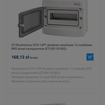
- zasilanie rezerwowe ~ 4 lata
- zestyk wyjściowy 1P 16A/AC 1
- seria EVE
- model ETICLOCK-1
- symbol 002472011
- 32 miejsca w pamięci
- instalacja na szynie DIN TH 35
- gwarancja dwa lata
ETI Rozdzielnica ECH-12PT obudowa natynkowa 12 modułowa
IP65 drzwi transparentne (ETI 001101062)
168,13 zł
brutto
Rozdzielnica ECH-12PT obudowa natynkowa 12 modułów IP65
drzwi transparentne (ETI 001101062)
Obudowa natynkowa 12 mod. IP65 drzwi transparentne.
Możliwość zmiany kierunku otwierania drzwi.
- gwarancja dwa lata