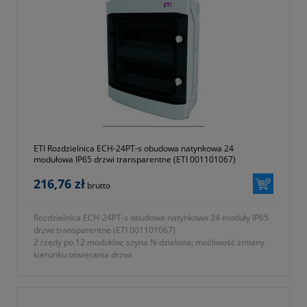
ETI Rozdzielnica ECH-24PT-s obudowa natynkowa 24
modułowa IP65 drzwi transparentne (ETI 001101067)
216,76 zł
brutto
Rozdzielnica ECH-24PT-s obudowa natynkowa 24 moduły IP65
drzwi transparentne (ETI 001101067)
2 rzędy po 12 modułów; szyna N-dzielona; możliwość zmiany
kierunku otwierania drzwi
- gwarancja dwa lata