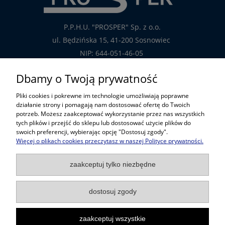
P.P.H.U. "PROSPER" Sp. z o.o.
ul. Będzińska 15, 41-200 Sosnowiec
NIP: 644-051-46-05
tel.: 32-785-29-00
Dbamy o Twoją prywatność
tel. kom: 609-808-147
Pliki cookies i pokrewne im technologie umożliwiają poprawne
handlowy@prosper.com.pl
działanie strony i pomagają nam dostosować ofertę do Twoich
potrzeb. Możesz zaakceptować wykorzystanie przez nas wszystkich
tych plików i przejść do sklepu lub dostosować użycie plików do
Informacje
swoich preferencji, wybierając opcję "Dostosuj zgody".
Więcej o plikach cookies przeczytasz w naszej Polityce prywatności.
Pomoc w zakupach
zaakceptuj tylko niezbędne
Popularne kategorie
dostosuj zgody
zaakceptuj wszystkie