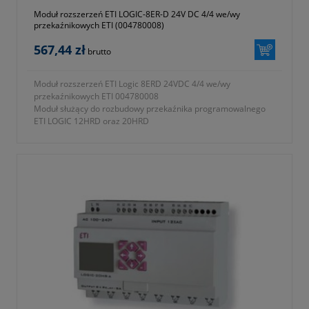
Moduł rozszerzeń ETI LOGIC-8ER-D 24V DC 4/4 we/wy
przekaźnikowych ETI (004780008)
567,44 zł
brutto
Moduł rozszerzeń ETI Logic 8ERD 24VDC 4/4 we/wy
przekaźnikowych ETI 004780008
Moduł służący do rozbudowy przekaźnika programowalnego
ETI LOGIC 12HRD oraz 20HRD
- ilość wejść przekaźnikowych 4
- ilość wyjść przekaźnikowych 4
- zasilanie 24V DC
2
- przyłączalność przewodów AWG 12/Ø 3,5 mm
- dostępne moduły komunikacji: Profibus-DP, DeviceNet,
Modbus RTU, Ethernet TCP/IP.
- stopień ochrony IP20
- seria ETICONTROL
- symbol 004780008
- wymiary 38x90x59,6mm
- waga 0,190kg
- dwa lata gwarancji