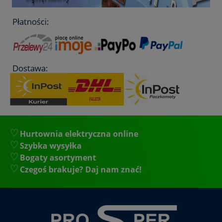
Płatności:
Dostawa:
Hurtownia elektryczna online
Szybka wysyłka
Bogaty asortyment
Czegoś brakuje? Daj nam znać!