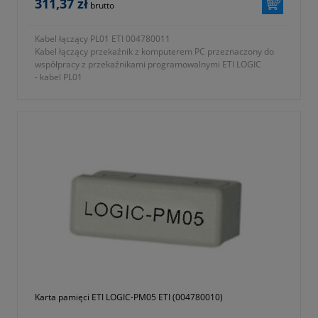
311,37 zł
brutto
Kabel łączący PL01 ETI 004780011
Kabel łączący przekaźnik z komputerem PC przeznaczony do
współpracy z przekaźnikami programowalnymi ETI LOGIC
- kabel PL01
- seria ETICONTROL
- symbol 004780011
- waga 0,118kg
- dwa lata gwarancji
Karta pamięci ETI LOGIC-PM05 ETI (004780010)