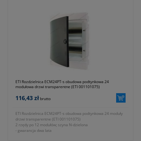
ETI Rozdzielnica ECM24PT-s obudowa podtynkowa 24
modułowa drzwi transparentne (ETI 001101075)
116,43 zł
brutto
ETI Rozdzielnica ECM24PT-s obudowa podtynkowa 24 moduły
drzwi transparentne (ETI 001101075)
2 rzędy po 12 modułów; szyna N-dzielona
- gwarancja dwa lata