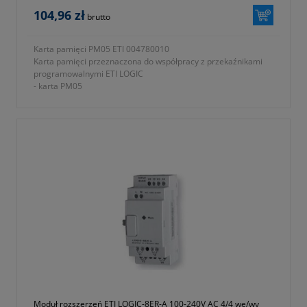
104,96 zł
brutto
Karta pamięci PM05 ETI 004780010
Karta pamięci przeznaczona do współpracy z przekaźnikami
programowalnymi ETI LOGIC
- karta PM05
- seria ETICONTROL
- symbol 004780010
- waga 0,015kg
- dwa lata gwarancji
Moduł rozszerzeń ETI LOGIC-8ER-A 100-240V AC 4/4 we/wy