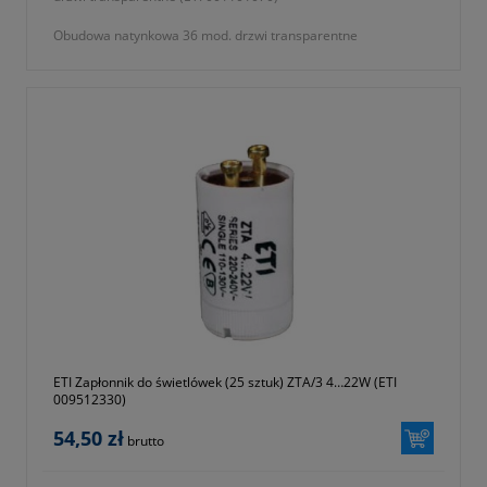
Obudowa natynkowa 36 mod. drzwi transparentne
- gwarancja dwa lata
ETI Zapłonnik do świetlówek (25 sztuk) ZTA/3 4…22W (ETI
009512330)
54,50 zł
brutto