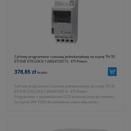
Cyfrowy programator czasowy jednokanałowy na szynę TH 35
ETI EVE ETICLOCK-1 (002472011) - ETI Polam
378,85 zł
brutto
Cyfrowy programator czasowy jednokanałowy na szynę TH 35
ETI EVE ETICLOCK 1 (002472011) - ETI Polam
Programator z wyświetlaczem LCD przeznaczony do montażu
na szynie DIN TH35 do ustawiania czasu włączania i
wyłączania urządzeń elektrycznych takich jak: oświetlenie,
ogrzewacze wody, systemy wentylacyjne, reklamy itp.
- liczba kanałów jeden
- pobór mocy 1W
- wyświetlacz LCD