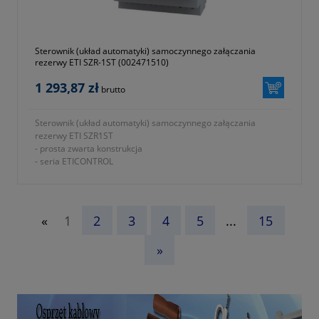
Sterownik (układ automatyki) samoczynnego załączania
rezerwy ETI SZR-1ST (002471510)
1 293,87 zł
brutto
Sterownik (układ automatyki) samoczynnego załączania
rezerwy ETI SZR1ST
- prosta zwarta konstrukcja
- seria ETICONTROL
- ergonomiczne wymiary (tylko 4 moduły)
- numer katalogowy 002471510
- dwa lata gwarancji
«
1
2
3
4
5
...
15
»