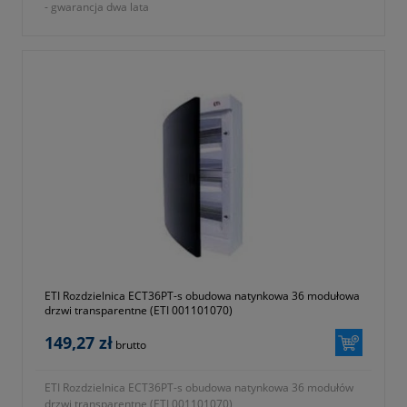
- gwarancja dwa lata
ETI Rozdzielnica ECT36PT-s obudowa natynkowa 36 modułowa
drzwi transparentne (ETI 001101070)
149,27 zł
brutto
ETI Rozdzielnica ECT36PT-s obudowa natynkowa 36 modułów
drzwi transparentne (ETI 001101070)