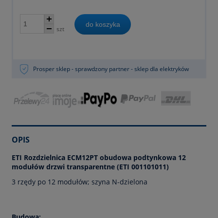
do koszyka
szt
Prosper sklep - sprawdzony partner - sklep dla elektryków
OPIS
ETI Rozdzielnica ECM12PT obudowa podtynkowa 12
modułów drzwi transparentne (ETI 001101011)
3 rzędy po 12 modułów; szyna N-dzielona
Budowa: