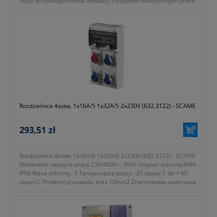
Służy do zabezpieczania instalacji i urządzeń elektrycznych przed
skutkami przepięć pochodzących od wyładowań atmosferycznych
oraz przepięć łączeniowych
Zalety: → ograniczniki przepięć ETITEC klasy C stosowane są jako
drugi stopień ochrony, w obiekcie chronionym, w celu
ograniczenia przepięć do wartości wytrzymywanych przez
większość urządzeń elektrycznych, → ograniczniki klasy C mogą
również tworzyć...
- symbol 002441510
- typ ETITEC C 275/20 modułowy
- waga 130g
- gwarancja dwa lata
Rozdzielnica 4xotw. 1x16A/5 1x32A/5 2x230V (632.3122) - SCAME
293,51 zł
Rozdzielnica 4xotw. 1x16A/5 1x32A/5 2x230V (632.3122) - SCAME
Nominalne napięcie pracy 230/400V~, 50Hz Stopień ochrony:IP44-
IP66 Klasa ochrony.: II Temperatura pracy: -25 stopni C do + 60
stopni C Przekrój przewodu: max 10mm2 Znamionowa zwarciowa
zdolność łączeniowa: 6kA Liczba miejsc na zabezpieczenia: 10 DIN
Od...