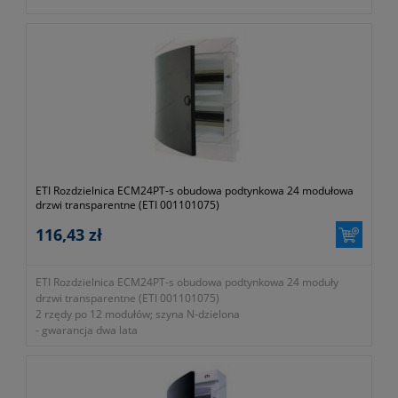
ETI Rozdzielnica ECM24PT-s obudowa podtynkowa 24 modułowa
drzwi transparentne (ETI 001101075)
116,43 zł
ETI Rozdzielnica ECM24PT-s obudowa podtynkowa 24 moduły
drzwi transparentne (ETI 001101075)
2 rzędy po 12 modułów; szyna N-dzielona
- gwarancja dwa lata