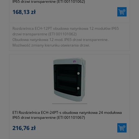
IP65 drzwi transparentne (ETI 001101062)
168,13 zł
Rozdzielnica ECH-12PT obudowa natynkowa 12 modułów IP65
drzwi transparentne (ETI 001101062)
Obudowa natynkowa 12 mod. IP65 drzwi transparentne.
Możliwość zmiany kierunku otwierania drzwi.
- gwarancja dwa lata
ETI Rozdzielnica ECH-24PT-s obudowa natynkowa 24 modułowa
IP65 drzwi transparentne (ETI 001101067)
216,76 zł