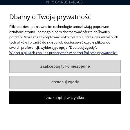
NIP: 644-051-46-05
tel.: 32-785-29-00
Dbamy o Twoją prywatność
tel. kom: 609-808-147
Pliki cookies i pokrewne im technologie umożliwiają poprawne
handlowy@prosper.com.pl
działanie strony i pomagają nam dostosować ofertę do Twoich
potrzeb. Możesz zaakceptować wykorzystanie przez nas wszystkich
tych plików i przejść do sklepu lub dostosować użycie plików do
Informacje
swoich preferencji, wybierając opcję "Dostosuj zgody".
Więcej o plikach cookies przeczytasz w naszej Polityce prywatności.
Pomoc w zakupach
zaakceptuj tylko niezbędne
Popularne kategorie
dostosuj zgody
zaakceptuj wszystkie
Projekt i wykonanie:
Gabiec.pl