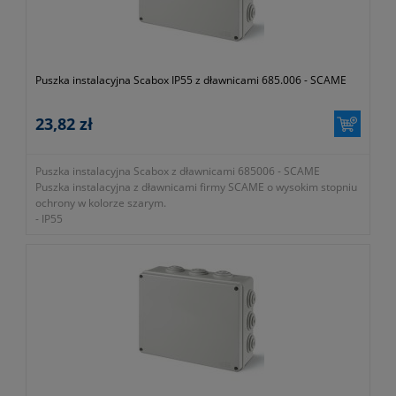
Puszka instalacyjna Scabox IP55 z dławnicami 685.006 - SCAME
23,82 zł
Puszka instalacyjna Scabox z dławnicami 685006 - SCAME
Puszka instalacyjna z dławnicami firmy SCAME o wysokim stopniu
ochrony w kolorze szarym.
- IP55
- montaż natynkowy
- klasa ochrony II
- ilość otworów 10 x Ø29
- gniazdo na kabel PG21
- wymiary 150x110x70mm
- waga 255g
- gwarancja 1 rok lub dłużej zgodnie z wytycznymi producenta