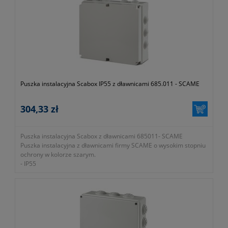
Puszka instalacyjna Scabox IP55 z dławnicami 685.011 - SCAME
304,33 zł
Puszka instalacyjna Scabox z dławnicami 685011- SCAME
Puszka instalacyjna z dławnicami firmy SCAME o wysokim stopniu
ochrony w kolorze szarym.
- IP55
- montaż natynkowy
- klasa ochrony II
- ilość otworów 14 x Ø48
- gniazdo na kabel PG36
- wymiary 460x380x130mm
- waga 2256g
- gwarancja 1 rok lub dłużej zgodnie z wytycznymi producenta