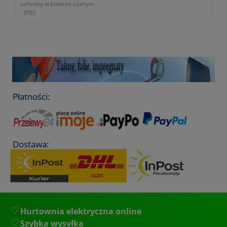
ochrony w kolorze szarym.
- IP55
- montaż natynkowy
- klasa ochrony II
- ilość otworów 12 x Ø38
- gniazdo na kabel PG29
- wymiary 240x190x90mm
- waga 659g
- gwarancja 1 rok lub dłużej zgodnie z wytycznymi producenta
Płatności:
Dostawa:
Hurtownia elektryczna online
Szybka wysyłka