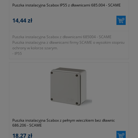
Puszka instalacyjna Scabox IP55 z dławnicami 685.004 - SCAME
14,44 zł
Puszka instalacyjna Scabox z dławnicami 685004 - SCAME
Puszka instalacyjna z dławnicami firmy SCAME o wysokim stopniu
ochrony w kolorze szarym.
- IP55
- montaż natynkowy
- klasa ochrony II
- ilość otworów 6 x Ø29
- gniazdo na kabel PG21
- wymiary 100x100x50mm
- waga 159g
- gwarancja 1 rok lub dłużej zgodnie z wytycznymi producenta
Puszka instalacyjna Scabox z pełnym wieczkiem bez dławnic
686.206 - SCAME
18,27 zł