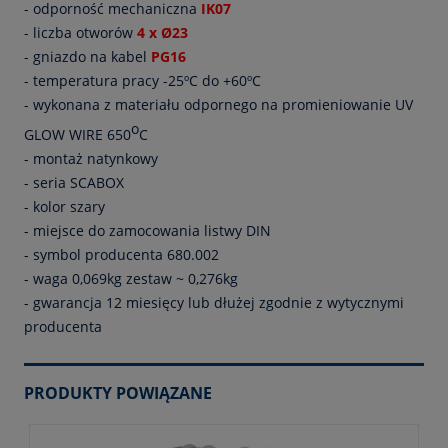
- odporność mechaniczna
IK07
- liczba otworów
4 x Ø23
- gniazdo na kabel
PG16
- temperatura pracy -25ºC do +60ºC
- wykonana z materiału odpornego na promieniowanie UV
o
GLOW WIRE 650
C
- montaż natynkowy
- seria SCABOX
- kolor szary
- miejsce do zamocowania listwy DIN
- symbol producenta 680.002
- waga 0,069kg zestaw ~ 0,276kg
- gwarancja 12 miesięcy lub dłużej zgodnie z wytycznymi
producenta
PRODUKTY POWIĄZANE