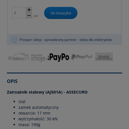
do koszyka
szt
Prosper sklep - sprawdzony partner - sklep dla elektryków
OPIS
Zatrzaśnik stalowy (AJ501A) - ASSECURO
stal
zamek automatyczny
otwarcie: 17 mm
wytrzymałość: 30 kN
masa: 190g