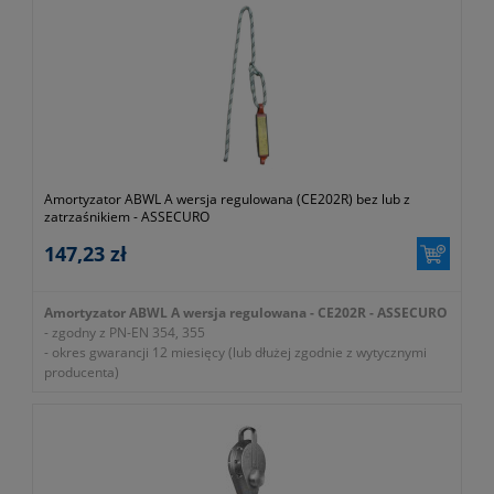
- długość całkowita 1.9m
- z zatrzaśnikami 1xAJ510 i 1xAJ510
- masa 0,9kg
- zgodność z normą PN-EN 354, 355
- certyfikat CE
- symbol producenta: SE005-0211-0011
- gwarancja dwa lata
Amortyzator ABWL A wersja regulowana (CE202R) bez lub z
zatrzaśnikiem - ASSECURO
147,23 zł
Amortyzator ABWL A wersja regulowana - CE202R - ASSECURO
- zgodny z PN-EN 354, 355
- okres gwarancji 12 miesięcy (lub dłużej zgodnie z wytycznymi
producenta)
- bez lub z zatrzaśnikiem