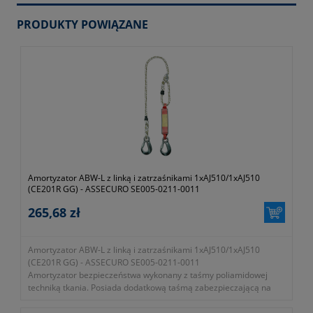
PRODUKTY POWIĄZANE
Amortyzator ABW-L z linką i zatrzaśnikami 1xAJ510/1xAJ510
(CE201R GG) - ASSECURO SE005-0211-0011
265,68 zł
Amortyzator ABW-L z linką i zatrzaśnikami 1xAJ510/1xAJ510
(CE201R GG) - ASSECURO SE005-0211-0011
Amortyzator bezpieczeństwa wykonany z taśmy poliamidowej
techniką tkania. Posiada dodatkową taśmą zabezpieczającą na
stałe połączony z linką kręconą o średnicy 14mm wyposażoną w
aluminiową klamrę regulacyjną.